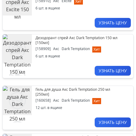
[
158910
]
Акс
Excite
Хит
6
шт. в ящике
УЗНАТЬ ЦЕНУ
Дезодорант спрей Акс Dark Temptation 150 мл
[
150мл
]
[
158909
]
Акс
Dark Temptation
Хит
6
шт. в ящике
УЗНАТЬ ЦЕНУ
Гель для душа Акс Dark Temptation 250 мл
[
250мл
]
[
160658
]
Акс
Dark Temptation
Хит
12
шт. в ящике
УЗНАТЬ ЦЕНУ