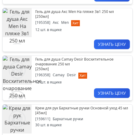
Гель для душа Акс Men На пляже 3в1 250 мл
[
250мл
]
[
195358
]
Акс
Men
Хит
12
шт. в ящике
УЗНАТЬ ЦЕНУ
Гель для душа Camay Desir Восхитительное
очарование 250 мл
[
250мл
]
[
196358
]
Camay
Desir
Хит
12
шт. в ящике
УЗНАТЬ ЦЕНУ
Крем для рук Бархатные ручки Основной уход 45 мл
[
45мл
]
[
159611
]
Бархатные ручки
30
шт. в ящике