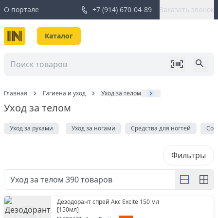
О портале
+7 (914) 670-04-89
Заказать звонок
Каталог
Главная
Гигиена и уход
Уход за телом
Уход за телом
Уход за руками
Уход за ногами
Средства для ногтей
Сол
Фильтры
Уход за телом
390
товаров
Дезодорант спрей Акс Excite 150 мл
[
150мл
]