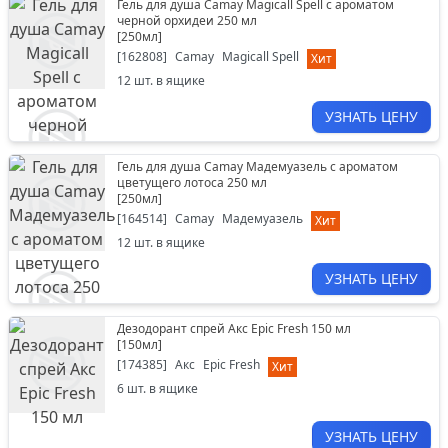
Гель для душа Camay Magicall Spell с ароматом
черной орхидеи 250 мл
[
250мл
]
[
162808
]
Camay
Magicall Spell
Хит
12
шт. в ящике
УЗНАТЬ ЦЕНУ
Гель для душа Camay Мадемуазель с ароматом
цветущего лотоса 250 мл
[
250мл
]
[
164514
]
Camay
Мадемуазель
Хит
12
шт. в ящике
УЗНАТЬ ЦЕНУ
Дезодорант спрей Акс Epic Fresh 150 мл
[
150мл
]
[
174385
]
Акс
Epic Fresh
Хит
6
шт. в ящике
УЗНАТЬ ЦЕНУ