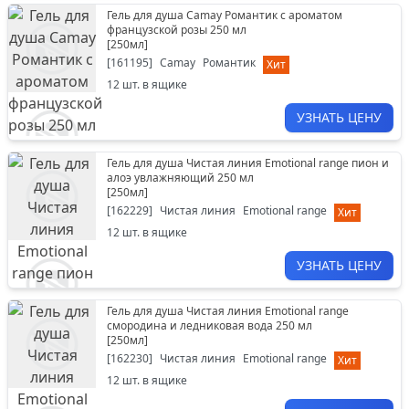
Гель для душа Camay Романтик с ароматом
французской розы 250 мл
[
250мл
]
[
161195
]
Camay
Романтик
Хит
12
шт. в ящике
УЗНАТЬ ЦЕНУ
Гель для душа Чистая линия Emotional range пион и
алоэ увлажняющий 250 мл
[
250мл
]
[
162229
]
Чистая линия
Emotional range
Хит
12
шт. в ящике
УЗНАТЬ ЦЕНУ
Гель для душа Чистая линия Emotional range
смородина и ледниковая вода 250 мл
[
250мл
]
[
162230
]
Чистая линия
Emotional range
Хит
12
шт. в ящике