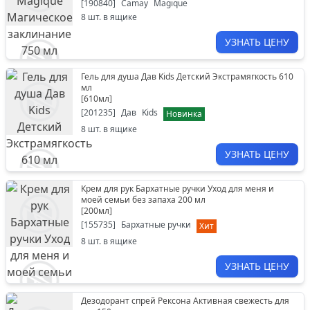
[
190840
]
Camay
Magique
8
шт. в ящике
УЗНАТЬ ЦЕНУ
Гель для душа Дав Kids Детский Экстрамягкость 610
мл
[
610мл
]
[
201235
]
Дав
Kids
Новинка
8
шт. в ящике
УЗНАТЬ ЦЕНУ
Крем для рук Бархатные ручки Уход для меня и
моей семьи без запаха 200 мл
[
200мл
]
[
155735
]
Бархатные ручки
Хит
8
шт. в ящике
УЗНАТЬ ЦЕНУ
Дезодорант спрей Рексона Активная свежесть для