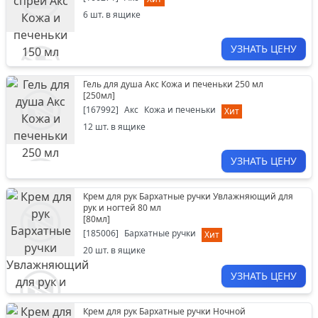
6
шт. в ящике
УЗНАТЬ ЦЕНУ
Гель для душа Акс Кожа и печеньки 250 мл
[
250мл
]
[
167992
]
Акс
Кожа и печеньки
Хит
12
шт. в ящике
УЗНАТЬ ЦЕНУ
Крем для рук Бархатные ручки Увлажняющий для
рук и ногтей 80 мл
[
80мл
]
[
185006
]
Бархатные ручки
Хит
20
шт. в ящике
УЗНАТЬ ЦЕНУ
Крем для рук Бархатные ручки Ночной