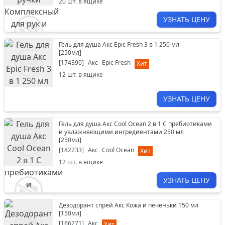
20
шт. в ящике
УЗНАТЬ ЦЕНУ
Гель для душа Акс Epic Fresh 3 в 1 250 мл
[
250мл
]
[
174390
]
Акс
Epic Fresh
Хит
12
шт. в ящике
УЗНАТЬ ЦЕНУ
Гель для душа Акс Cool Ocean 2 в 1 С пребиотиками
и увлажняющими ингредиентами 250 мл
[
250мл
]
[
182233
]
Акс
Cool Ocean
Хит
12
шт. в ящике
УЗНАТЬ ЦЕНУ
Дезодорант спрей Акс Кожа и печеньки 150 мл
[
150мл
]
[
166271
]
Акс
Хит