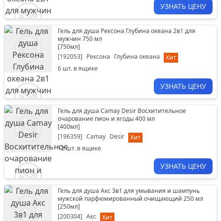
УЗНАТЬ ЦЕНУ
Гель для душа Рексона Глубина океана 2в1 для
мужчин 750 мл
[
750мл
]
[
192053
]
Рексона
Глубина океана
Хит
6
шт. в ящике
УЗНАТЬ ЦЕНУ
Гель для душа Camay Desir Восхитительное
очарование пион и ягоды 400 мл
[
400мл
]
[
196359
]
Camay
Desir
Хит
12
шт. в ящике
УЗНАТЬ ЦЕНУ
Гель для душа Акс 3в1 для умывания и шампунь
мужской парфюмированный очищающий 250 мл
[
250мл
]
[
200304
]
Акс
Хит