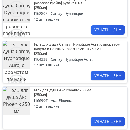
розового грейпфрута 250 мл
[
250мл
]
[
162807
]
Camay
Dynamique
12
шт. в ящике
УЗНАТЬ ЦЕНУ
Гель для душа Camay Hypnotique Aura, с ароматом
пачули и полуночного жасмина 250 мл
[
250мл
]
[
164338
]
Camay
Hypnotique Aura,
12
шт. в ящике
УЗНАТЬ ЦЕНУ
Гель для душа Акс Phoenix 250 мл
[
250мл
]
[
166906
]
Акс
Phoenix
12
шт. в ящике
УЗНАТЬ ЦЕНУ