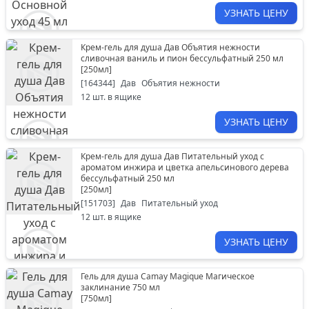
УЗНАТЬ ЦЕНУ
Крем-гель для душа Дав Объятия нежности
сливочная ваниль и пион бессульфатный 250 мл
[
250мл
]
[
164344
]
Дав
Объятия нежности
12
шт. в ящике
УЗНАТЬ ЦЕНУ
Крем-гель для душа Дав Питательный уход с
ароматом инжира и цветка апельсинового дерева
бессульфатный 250 мл
[
250мл
]
[
151703
]
Дав
Питательный уход
12
шт. в ящике
УЗНАТЬ ЦЕНУ
Гель для душа Camay Magique Магическое
заклинание 750 мл
[
750мл
]