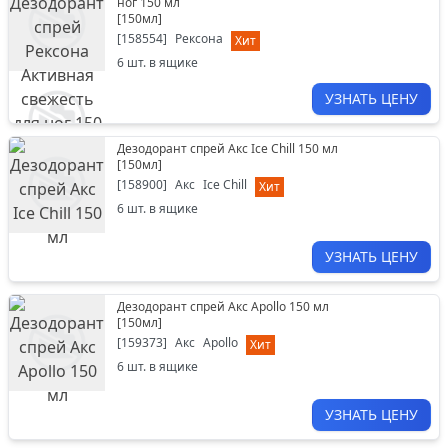
ног 150 мл
[
150мл
]
[
158554
]
Рексона
Хит
6
шт. в ящике
УЗНАТЬ ЦЕНУ
Дезодорант спрей Акс Ice Chill 150 мл
[
150мл
]
[
158900
]
Акс
Ice Chill
Хит
6
шт. в ящике
УЗНАТЬ ЦЕНУ
Дезодорант спрей Акс Apollo 150 мл
[
150мл
]
[
159373
]
Акс
Apollo
Хит
6
шт. в ящике
УЗНАТЬ ЦЕНУ