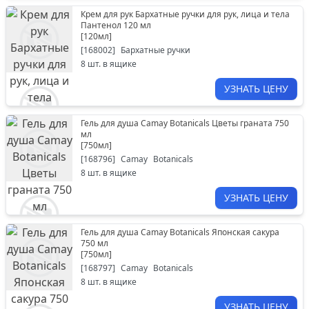
Крем для рук Бархатные ручки для рук, лица и тела
Пантенол 120 мл
[
120мл
]
[
168002
]
Бархатные ручки
8
шт. в ящике
УЗНАТЬ ЦЕНУ
Гель для душа Camay Botanicals Цветы граната 750
мл
[
750мл
]
[
168796
]
Camay
Botanicals
8
шт. в ящике
УЗНАТЬ ЦЕНУ
Гель для душа Camay Botanicals Японская сакура
750 мл
[
750мл
]
[
168797
]
Camay
Botanicals
8
шт. в ящике
УЗНАТЬ ЦЕНУ