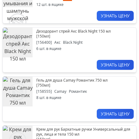
12
шт. в ящике
УЗНАТЬ ЦЕНУ
Дезодорант спрей Акс Black Night 150 мл
[
150мл
]
[
156400
]
Акс
Black Night
6
шт. в ящике
УЗНАТЬ ЦЕНУ
Гель для душа Camay Романтик 750 мл
[
750мл
]
[
158555
]
Camay
Романтик
8
шт. в ящике
УЗНАТЬ ЦЕНУ
Крем для рук Бархатные ручки Универсальный для
рук, лица и тела 150 мл