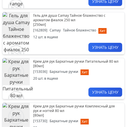
УЗНАТЬ ЦЕНУ
Гель для душа Camay Тайное блаженство с
ароматом фиалок 250 мл
[
250мл
]
[
162809
]
Camay
Тайное блаженство
Хит
12
шт. в ящике
УЗНАТЬ ЦЕНУ
Крем для рук Бархатные ручки Питательный 80 мл
[
80мл
]
[
153036
]
Бархатные ручки
Хит
20
шт. в ящике
УЗНАТЬ ЦЕНУ
Крем для рук Бархатные ручки Комплексный для
рук и ногтей 80 мл
[
80мл
]
[
153730
]
Бархатные ручки
Хит