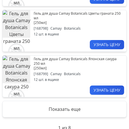
Гель для душа Camay Botanicals Цветы граната 250
мл
[
250мл
]
[
168798
]
Camay
Botanicals
12
шт. в ящике
УЗНАТЬ ЦЕНУ
Гель для душа Camay Botanicals Японская сакура
250 мл
[
250мл
]
[
168799
]
Camay
Botanicals
12
шт. в ящике
УЗНАТЬ ЦЕНУ
Показать еще
1
из
8