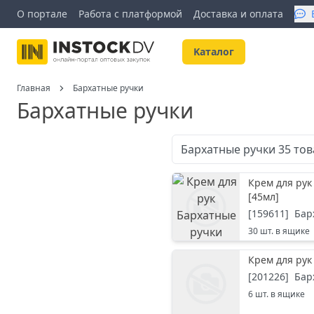
О портале
Работа с платформой
Доставка и оплата
Kаталог
Главная
Бархатные ручки
Бархатные ручки
Бархатные ручки
35
тов
Крем для рук
[
45мл
]
[
159611
]
Бар
30
шт. в ящике
Крем для рук
[
201226
]
Бар
6
шт. в ящике