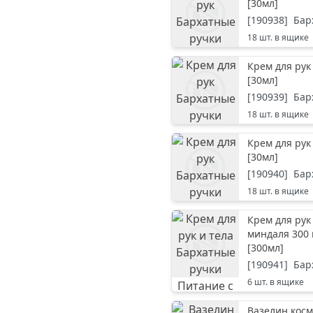
[
30мл
]
[
190938
]
Бар
18
шт. в ящике
Крем для рук
[
30мл
]
[
190939
]
Бар
18
шт. в ящике
Крем для ру
[
30мл
]
[
190940
]
Бар
18
шт. в ящике
Крем для рук
миндаля 300
[
300мл
]
[
190941
]
Бар
6
шт. в ящике
Вазелин косм