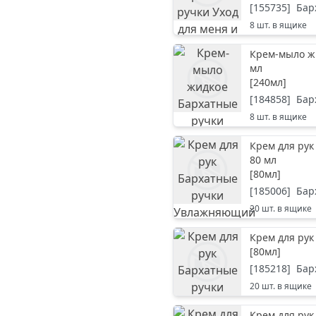
[
155735
]
Бар
8
шт. в ящике
Крем-мыло ж
мл
[
240мл
]
[
184858
]
Бар
8
шт. в ящике
Крем для рук
80 мл
[
80мл
]
[
185006
]
Бар
20
шт. в ящике
Крем для рук
[
80мл
]
[
185218
]
Бар
20
шт. в ящике
Крем для ру