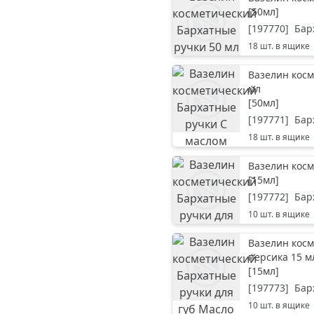
[
50мл
]
[
197770
]
Бар
18
шт. в ящике
Вазелин косм
мл
[
50мл
]
[
197771
]
Бар
18
шт. в ящике
Вазелин косм
[
15мл
]
[
197772
]
Бар
10
шт. в ящике
Вазелин косм
персика 15 м
[
15мл
]
[
197773
]
Бар
10
шт. в ящике