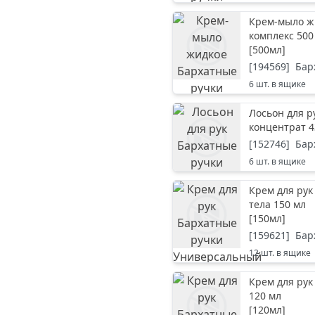
Крем-мыло ж
комплекс 500
[
500мл
]
[
194569
]
Бар
6
шт. в ящике
Лосьон для р
концентрат 4
[
152746
]
Бар
6
шт. в ящике
Крем для рук
тела 150 мл
[
150мл
]
[
159621
]
Бар
12
шт. в ящике
Крем для рук
120 мл
[
120мл
]