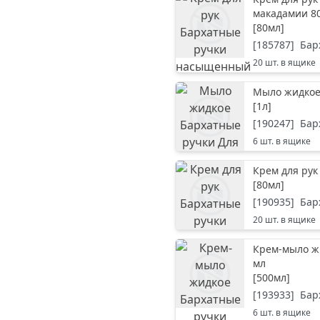
макадамии 8
[
80мл
]
[
185787
]
Бар
20
шт. в ящике
Мыло жидкое 
[
1л
]
[
190247
]
Бар
6
шт. в ящике
Крем для рук
[
80мл
]
[
190935
]
Бар
20
шт. в ящике
Крем-мыло ж
мл
[
500мл
]
[
193933
]
Бар
6
шт. в ящике