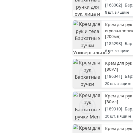
[
168002
]
Бар
8
шт. в ящике
Крем для рук
и увлажнение
[
200мл
]
[
185293
]
Бар
8
шт. в ящике
Крем для рук
[
80мл
]
[
186341
]
Бар
20
шт. в ящике
Крем для рук
[
80мл
]
[
189910
]
Бар
20
шт. в ящике
Крем для рук