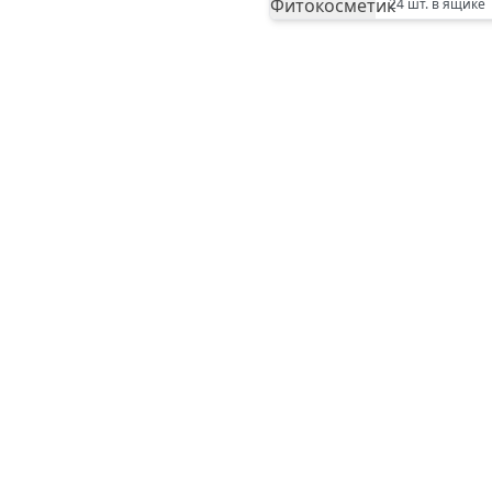
24
шт. в ящике