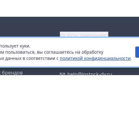
Есть замечания?
пользует куки.
ой
+7 (914) 670-04-89
м пользоваться, вы соглашаетесь на обработку
х данных в соответствии с
политикой конфиденциальности
.
дистрибьюторам
Заказать звонок
 брендов
help@instock-dv.ru
тку персональных