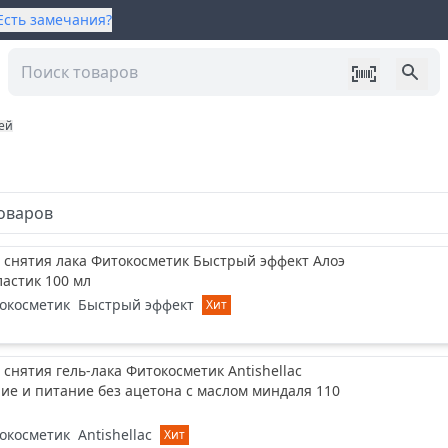
Есть замечания?
тей
оваров
 снятия лака Фитокосметик Быстрый эффект Алоэ
ластик 100 мл
окосметик
Быстрый эффект
Хит
 снятия гель-лака Фитокосметик Antishellac
ие и питание без ацетона с маслом миндаля 110
окосметик
Antishellac
Хит