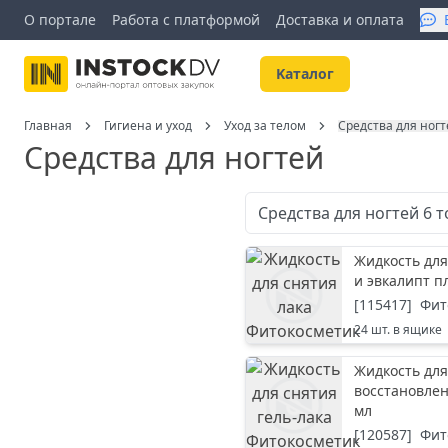
О портале
Работа с платформой
Доставка и оплата
Kаталог
Главная
Гигиена и уход
Уход за телом
Средства для ног
Средства для ногтей
Средства для ногтей
6
т
Жидкость для
и эвкалипт п
[
115417
]
Фит
24
шт. в ящике
Жидкость для
восстановлен
мл
[
120587
]
Фит