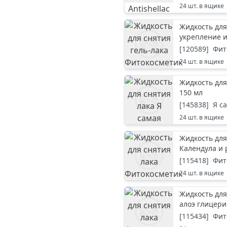
24
шт. в ящике
Жидкость для
укрепление и
[
120589
]
Фит
24
шт. в ящике
Жидкость для
150 мл
[
145838
]
Я с
24
шт. в ящике
Жидкость для
Календула и 
[
115418
]
Фит
24
шт. в ящике
Жидкость дл
алоэ глицери
[
115434
]
Фит