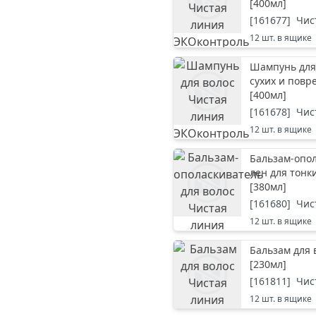
[
400мл
]
[
161677
]
Чис
12
шт. в ящике
Шампунь для
сухих и повр
[
400мл
]
[
161678
]
Чис
12
шт. в ящике
Бальзам-опол
лен для тонк
[
380мл
]
[
161680
]
Чис
12
шт. в ящике
Бальзам для 
[
230мл
]
[
161811
]
Чис
12
шт. в ящике