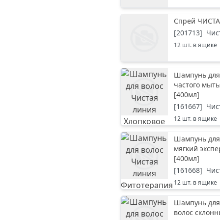
Спрей ЧИСТА
[
201713
]
Чис
12
шт. в ящике
Шампунь для 
частого мыть
[
400мл
]
[
161667
]
Чис
12
шт. в ящике
Шампунь для
мягкий экспе
[
400мл
]
[
161668
]
Чис
12
шт. в ящике
Шампунь для
волос склонн