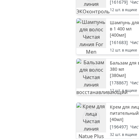
[
161679
]
Чис
12
шт. в ящике
Шампунь для 
в 1 400 мл
[
400мл
]
[
161683
]
Чис
12
шт. в ящике
Бальзам для
380 мл
[
380мл
]
[
178867
]
Чис
12
шт. в ящике
Крем для ли
питательный 
[
40мл
]
[
196497
]
Чис
32
шт. в ящике