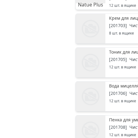
12
шт. в ящике
Крем для ли
[
201703
]
Чис
8
шт. в ящике
Тоник для л
[
201705
]
Чис
12
шт. в ящике
Вода мицелл
[
201706
]
Чис
12
шт. в ящике
Пенка для у
[
201708
]
Чис
12
шт. в ящике