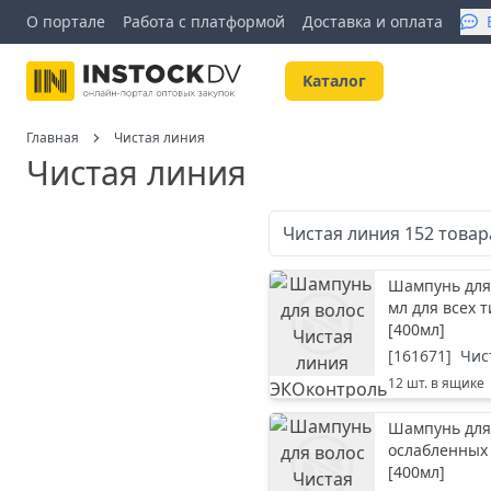
О портале
Работа с платформой
Доставка и оплата
Kаталог
Главная
Чистая линия
Чистая линия
Чистая линия
152
товар
Шампунь для
мл для всех 
[
400мл
]
[
161671
]
Чис
12
шт. в ящике
Шампунь для 
ослабленных
[
400мл
]