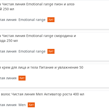
а Чистая линия Emotional range пион и алоэ
 250 мл
тая линия
Emotional range
Хит
а Чистая линия Emotional range смородина и
ода 250 мл
тая линия
Emotional range
Хит
 крем для лица и тела Питание и увлажнение 50
тая линия
Хит
волос Чистая линия Men Активатор роста 400 мл
тая линия
Men
Хит