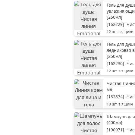
Гель для душ
увлажняющий
[
250мл
]
[
162229
]
Чис
12
шт. в ящике
Гель для душ
ледниковая в
[
250мл
]
[
162230
]
Чис
12
шт. в ящике
Чистая Линия
мл
[
182874
]
Чис
18
шт. в ящике
Шампунь для 
[
400мл
]
[
190971
]
Чис