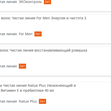
тая линия
ЭКОконтроль
Хит
волос Чистая линия For Men Энергия и чистота 3
тая линия
For Men
Хит
 волос Чистая линия восстанавливающий ромашка
тая линия
Хит
ца Чистая линия Natue Plus Увлажняющий и
Витамин Е и пребиотики 40 мл
тая линия
Natue Plus
Хит