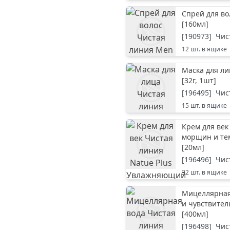
Спрей для во
[
160мл
]
[
190973
]
Чис
12
шт. в ящике
Маска для л
[
32г, 1шт
]
[
196495
]
Чис
15
шт. в ящике
Крем для век
морщин и тем
[
20мл
]
[
196496
]
Чис
32
шт. в ящике
Мицеллярная 
и чувствител
[
400мл
]
[
196498
]
Чис