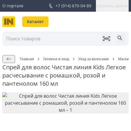
О портале
+7 (914) 670-04-89
Заказать звонок
Каталог
Главная
Гигиена и уход
Уход за волосами
Маски 
Спрей для волос Чистая линия Kids Легкое
расчесывание с ромашкой, розой и
пантенолом 160 мл