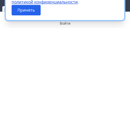
политикой конфиденциальности
.
Принять
Войти
О портале
Работа с платформой
Производителям и дистрибьюторам
Продвижение ваших брендов
Публичная оферта
Согласие на обработку персональных данных
Доставка и оплата