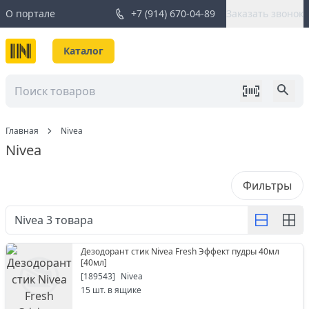
О портале
+7 (914) 670-04-89
Заказать звонок
Каталог
Главная
Nivea
Nivea
Фильтры
Nivea
3
товара
Дезодорант стик Nivea Fresh Эффект пудры 40мл
[
40мл
]
[
189543
]
Nivea
15
шт. в ящике