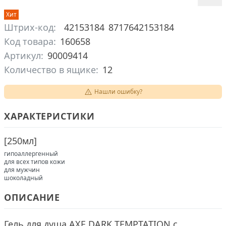
Хит
Штрих-код:
42153184
8717642153184
Код товара:
160658
Артикул:
90009414
Количество в ящике:
12
Нашли ошибку?
ХАРАКТЕРИСТИКИ
[
250мл
]
гипоаллергенный
для всех типов кожи
для мужчин
шоколадный
ОПИСАНИЕ
Гель для душа AXE DARK TEMPTATION c