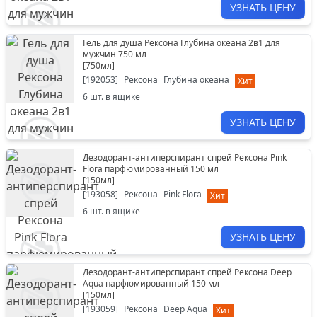
УЗНАТЬ ЦЕНУ
Гель для душа Рексона Глубина океана 2в1 для
мужчин 750 мл
[
750мл
]
[
192053
]
Рексона
Глубина океана
Хит
6
шт. в ящике
УЗНАТЬ ЦЕНУ
Дезодорант-антиперспирант спрей Рексона Pink
Flora парфюмированный 150 мл
[
150мл
]
[
193058
]
Рексона
Pink Flora
Хит
6
шт. в ящике
УЗНАТЬ ЦЕНУ
Дезодорант-антиперспирант спрей Рексона Deep
Aqua парфюмированный 150 мл
[
150мл
]
[
193059
]
Рексона
Deep Aqua
Хит