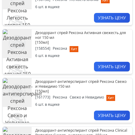
Хит
6
шт. в ящике
УЗНАТЬ ЦЕНУ
Дезодорант спрей Рексона Активная свежесть для
ног 150 мл
[
150мл
]
[
158554
]
Рексона
Хит
6
шт. в ящике
УЗНАТЬ ЦЕНУ
Дезодорант-антиперспирант спрей Рексона Свежо
и Невидимо 150 мл
[
150мл
]
[
161773
]
Рексона
Свежо и Невидимо
Хит
6
шт. в ящике
УЗНАТЬ ЦЕНУ
Дезодорант-антиперспирант спрей Рексона Clinical