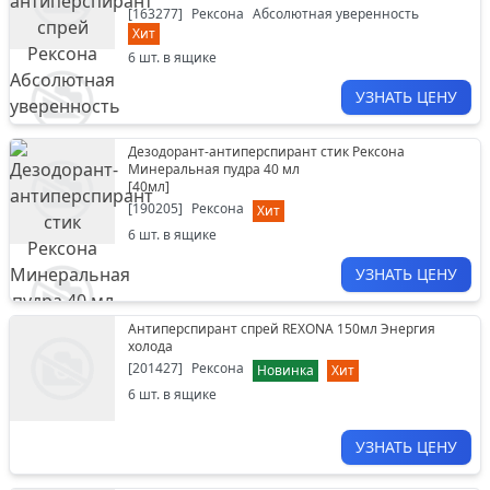
[
163277
]
Рексона
Абсолютная уверенность
Хит
6
шт. в ящике
УЗНАТЬ ЦЕНУ
Дезодорант-антиперспирант стик Рексона
Минеральная пудра 40 мл
[
40мл
]
[
190205
]
Рексона
Хит
6
шт. в ящике
УЗНАТЬ ЦЕНУ
Антиперспирант спрей REXONA 150мл Энергия
холода
[
201427
]
Рексона
Новинка
Хит
6
шт. в ящике
УЗНАТЬ ЦЕНУ