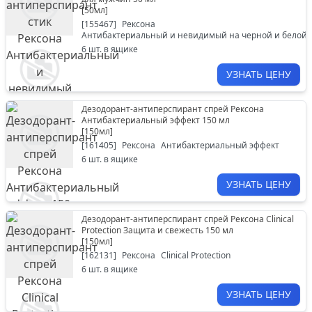
[
50мл
]
[
155467
]
Рексона
Антибактериальный и невидимый на черной и белой 
6
шт. в ящике
УЗНАТЬ ЦЕНУ
Дезодорант-антиперспирант спрей Рексона
Антибактериальный эффект 150 мл
[
150мл
]
[
161405
]
Рексона
Антибактериальный эффект
6
шт. в ящике
УЗНАТЬ ЦЕНУ
Дезодорант-антиперспирант спрей Рексона Clinical
Protection Защита и cвежесть 150 мл
[
150мл
]
[
162131
]
Рексона
Clinical Protection
6
шт. в ящике
УЗНАТЬ ЦЕНУ