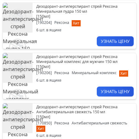
Дезодорант-антиперспирант спрей Рексона
Минеральная пудра 150 мл
[
150мл
]
[
190204
]
Рексона
Хит
6
шт. в ящике
УЗНАТЬ ЦЕНУ
Дезодорант-антиперспирант спрей Рексона
Минеральный комплекс для мужчин 150 мл
[
150мл
]
[
190206
]
Рексона
Минеральный комплекс
Хит
6
шт. в ящике
УЗНАТЬ ЦЕНУ
Дезодорант-антиперспирант спрей Рексона
Антибактериальная свежесть 150 мл
[
150мл
]
[
170850
]
Рексона
Антибактериальная свежесть
Хит
6
шт. в ящике