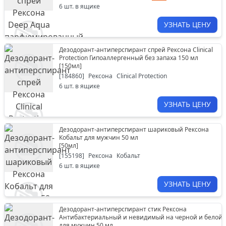
6
шт. в ящике
УЗНАТЬ ЦЕНУ
Дезодорант-антиперспирант спрей Рексона Clinical
Protection Гипоаллергенный без запаха 150 мл
[
150мл
]
[
184860
]
Рексона
Clinical Protection
6
шт. в ящике
УЗНАТЬ ЦЕНУ
Дезодорант-антиперспирант шариковый Рексона
Кобальт для мужчин 50 мл
[
50мл
]
[
155198
]
Рексона
Кобальт
6
шт. в ящике
УЗНАТЬ ЦЕНУ
Дезодорант-антиперспирант стик Рексона
Антибактериальный и невидимый на черной и белой 
для мужчин 50 мл