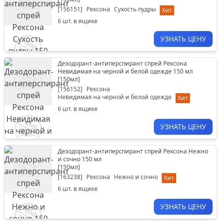
[
156151
]
Рексона
Сухость пудры
Хит
6
шт. в ящике
УЗНАТЬ ЦЕНУ
Дезодорант-антиперспирант спрей Рексона
Невидимая на черной и белой одежде 150 мл
[
150мл
]
[
156152
]
Рексона
Невидимая на черной и белой одежде
Хит
6
шт. в ящике
УЗНАТЬ ЦЕНУ
Дезодорант-антиперспирант спрей Рексона Нежно
и сочно 150 мл
[
150мл
]
[
163238
]
Рексона
Нежно и сочно
Хит
6
шт. в ящике
УЗНАТЬ ЦЕНУ