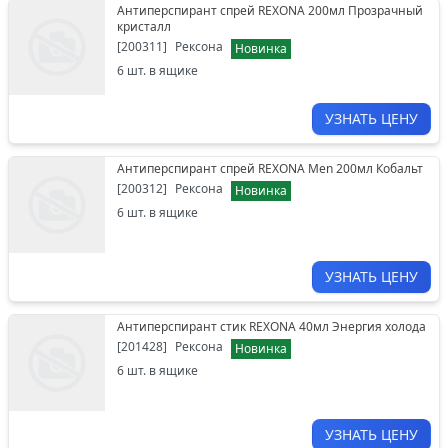
Антиперспирант спрей REXONA 200мл Прозрачный
кристалл
[
200311
]
Рексона
Новинка
6
шт. в ящике
УЗНАТЬ ЦЕНУ
Антиперспирант спрей REXONA Men 200мл Кобальт
[
200312
]
Рексона
Новинка
6
шт. в ящике
УЗНАТЬ ЦЕНУ
Антиперспирант стик REXONA 40мл Энергия холода
[
201428
]
Рексона
Новинка
6
шт. в ящике
УЗНАТЬ ЦЕНУ