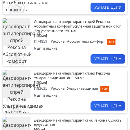
УЗНАТЬ ЦЕНУ
Дезодорант-антиперспирант спрей Рексона
Абсолютный комфорт усиленная защита нон-стоп
72ч уверенности 150 мл
[
150мл
]
[
174859
]
Рексона
Абсолютный комфорт
Хит
6
шт. в ящике
УЗНАТЬ ЦЕНУ
Дезодорант-антиперспирант спрей Рексона
Ультраневидимая 3в1 150 мл
[
150мл
]
[
183635
]
Рексона
Ультраневидимая
Хит
6
шт. в ящике
УЗНАТЬ ЦЕНУ
Дезодорант-антиперспирант стик Рексона Сухость
пудры 40 мл
[
40мл
]