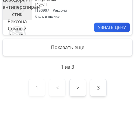
[
40мл
]
[
190907
]
Рексона
6
шт. в ящике
УЗНАТЬ ЦЕНУ
Показать еще
1
из
3
1
<
>
3