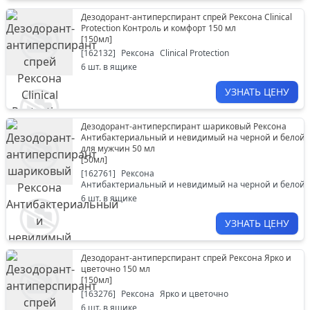
Дезодорант-антиперспирант спрей Рексона Clinical
Protection Контроль и комфорт 150 мл
[
150мл
]
[
162132
]
Рексона
Clinical Protection
6
шт. в ящике
УЗНАТЬ ЦЕНУ
Дезодорант-антиперспирант шариковый Рексона
Антибактериальный и невидимый на черной и белой 
для мужчин 50 мл
[
50мл
]
[
162761
]
Рексона
Антибактериальный и невидимый на черной и белой 
6
шт. в ящике
УЗНАТЬ ЦЕНУ
Дезодорант-антиперспирант спрей Рексона Ярко и
цветочно 150 мл
[
150мл
]
[
163276
]
Рексона
Ярко и цветочно
6
шт. в ящике