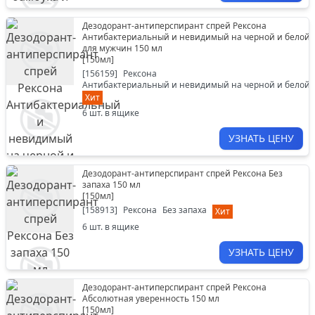
Дезодорант-антиперспирант спрей Рексона
Антибактериальный и невидимый на черной и белой 
для мужчин 150 мл
[
150мл
]
[
156159
]
Рексона
Антибактериальный и невидимый на черной и белой 
Хит
6
шт. в ящике
УЗНАТЬ ЦЕНУ
Дезодорант-антиперспирант спрей Рексона Без
запаха 150 мл
[
150мл
]
[
158913
]
Рексона
Без запаха
Хит
6
шт. в ящике
УЗНАТЬ ЦЕНУ
Дезодорант-антиперспирант спрей Рексона
Абсолютная уверенность 150 мл
[
150мл
]