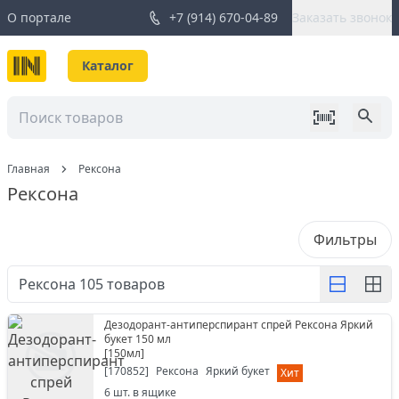
О портале
+7 (914) 670-04-89
Заказать звонок
Каталог
Главная
Рексона
Рексона
Фильтры
Рексона
105
товаров
Дезодорант-антиперспирант спрей Рексона Яркий
букет 150 мл
[
150мл
]
[
170852
]
Рексона
Яркий букет
Хит
6
шт. в ящике