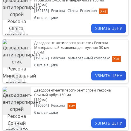
Protection Сухость и уверенность 150 мл
[
150мл
]
[
162133
]
Рексона
Clinical Protection
Хит
6
шт. в ящике
УЗНАТЬ ЦЕНУ
Дезодорант-антиперспирант стик Рексона
Минеральный комплекс для мужчин 50 мл
[
50мл
]
[
190207
]
Рексона
Минеральный комплекс
Хит
6
шт. в ящике
УЗНАТЬ ЦЕНУ
Дезодорант-антиперспирант спрей Рексона
Сочный арбуз 150 мл
[
150мл
]
[
190904
]
Рексона
Хит
6
шт. в ящике
УЗНАТЬ ЦЕНУ