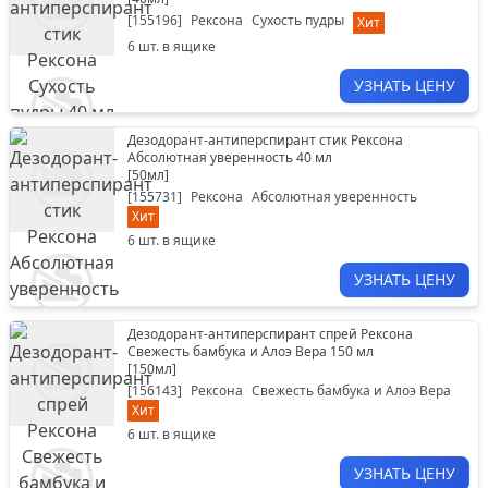
[
155196
]
Рексона
Сухость пудры
Хит
6
шт. в ящике
УЗНАТЬ ЦЕНУ
Дезодорант-антиперспирант стик Рексона
Абсолютная уверенность 40 мл
[
50мл
]
[
155731
]
Рексона
Абсолютная уверенность
Хит
6
шт. в ящике
УЗНАТЬ ЦЕНУ
Дезодорант-антиперспирант спрей Рексона
Свежесть бамбука и Алоэ Вера 150 мл
[
150мл
]
[
156143
]
Рексона
Свежесть бамбука и Алоэ Вера
Хит
6
шт. в ящике
УЗНАТЬ ЦЕНУ