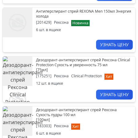
Антиперспирант спрей REXONA Men 150мл Энергия
холода
[
201429
]
Рексона
Новинка
6
шт. в ящике
УЗНАТЬ ЦЕНУ
Дезодорант-антиперспирант спрей Рексона Clinical
Protection Сухость и уверенность 75 мл
[
75мл
]
[
175251
]
Рексона
Clinical Protection
Хит
12
шт. в ящике
УЗНАТЬ ЦЕНУ
Дезодорант-антиперспирант спрей Рексона
Сухость пудры 100 мл
[
100мл
]
[
183303
]
Рексона
Хит
6
шт. в ящике