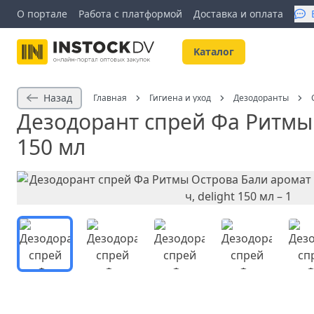
О портале
Работа с платформой
Доставка и оплата
Kаталог
Назад
Главная
Гигиена и уход
Дезодоранты
Дезодорант спрей Фа Ритмы О
150 мл