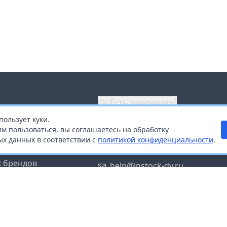
Есть замечания?
пользует куки.
ой
+7 (914) 670-04-89
м пользоваться, вы соглашаетесь на обработку
х данных в соответствии с
политикой конфиденциальности
.
дистрибьюторам
Заказать звонок
 брендов
help@instock-dv.ru
тку персональных