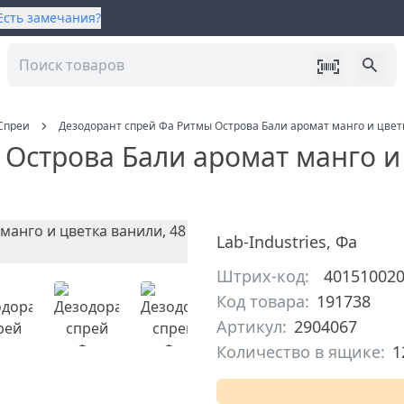
Есть замечания?
Спреи
Дезодорант спрей Фа Ритмы Острова Бали аромат манго и цветка
строва Бали аромат манго и ц
Lab-Industries
,
Фа
Штрих-код:
40151002
Код товара:
191738
Артикул:
2904067
Количество в ящике:
1