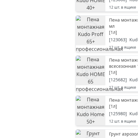
12
шт. в ящике
Пена монтажн
мл
[
1л
]
[
123063
]
Kud
12
шт. в ящике
Пена монтаж
всесезонная 
[
1л
]
[
125682
]
Kud
12
шт. в ящике
Пена монтаж
[
1л
]
[
125980
]
Kud
12
шт. в ящике
Грунт аэроз