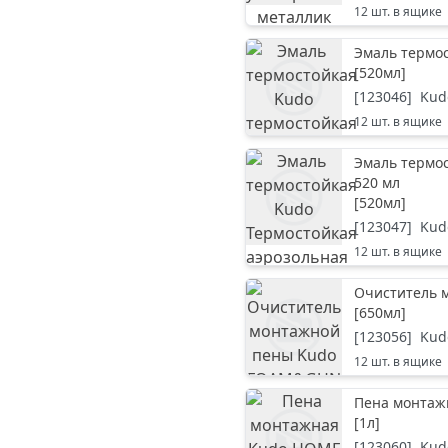
12
шт. в ящике
Эмаль термос
[
520мл
]
[
123046
]
Kud
12
шт. в ящике
Эмаль термо
520 мл
[
520мл
]
[
123047
]
Kud
12
шт. в ящике
Очиститель 
[
650мл
]
[
123056
]
Kud
12
шт. в ящике
Пена монтаж
[
1л
]
[
123060
]
Kud