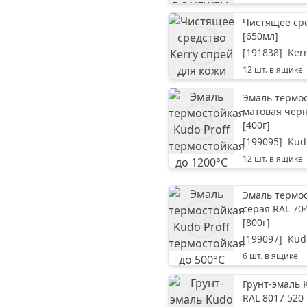
Чистящее сре
[
650мл
]
[
191838
]
Ker
12
шт. в ящике
Эмаль термос
матовая черн
[
400г
]
[
199095
]
Kud
12
шт. в ящике
Эмаль термос
серая RAL 704
[
800г
]
[
199097
]
Kud
6
шт. в ящике
Грунт-эмаль 
RAL 8017 520