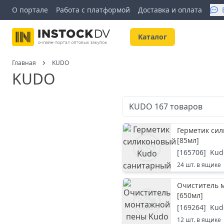
О портале
Работа с платформой
Доставка и оплата
Kаталог
Главная
KUDO
KUDO
KUDO
167
товаров
Герметик си
[
85мл
]
[
165706
]
Kud
24
шт. в ящике
Очиститель 
[
650мл
]
[
169264
]
Kud
12
шт. в ящике