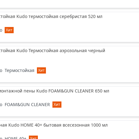
тойкая Kudo термостойкая серебристая 520 мл
o
Хит
стойкая Kudo Термостойкая аэрозольная черный
o
Термостойкая
Хит
монтажной пены Kudo FOAM&GUN CLEANER 650 мл
o
FOAM&GUN CLEANER
Хит
ная Kudo HOME 40+ бытовая всесезонная 1000 мл
o
HOME 40+
Хит