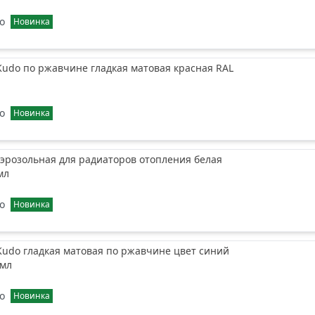
o
Новинка
Kudo по ржавчине гладкая матовая красная RAL
o
Новинка
эрозольная для радиаторов отопления белая
мл
o
Новинка
Kudo гладкая матовая по ржавчине цвет синий
 мл
o
Новинка