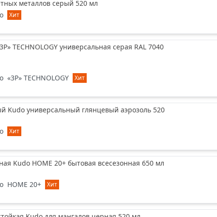
тных металлов серый 520 мл
o
Хит
«3P» TECHNOLOGY универсальная серая RAL 7040
o
«3P» TECHNOLOGY
Хит
ый Kudo универсальный глянцевый аэрозоль 520
o
Хит
ная Kudo HOME 20+ бытовая всесезонная 650 мл
o
HOME 20+
Хит
тойкая Kudo для мангалов черная 520 мл