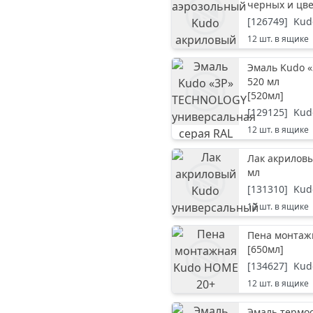
черных и цве
[
126749
]
Kud
12
шт. в ящике
Эмаль Kudo 
520 мл
[
520мл
]
[
129125
]
Kud
12
шт. в ящике
Лак акрилов
мл
[
131310
]
Kud
12
шт. в ящике
Пена монтаж
[
650мл
]
[
134627
]
Kud
12
шт. в ящике
Эмаль термос