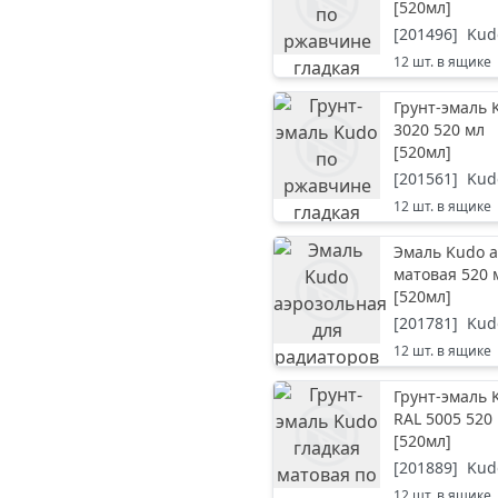
[
520мл
]
[
201496
]
Kud
12
шт. в ящике
Грунт-эмаль 
3020 520 мл
[
520мл
]
[
201561
]
Kud
12
шт. в ящике
Эмаль Kudo а
матовая 520 
[
520мл
]
[
201781
]
Kud
12
шт. в ящике
Грунт-эмаль 
RAL 5005 520
[
520мл
]
[
201889
]
Kud
12
шт. в ящике