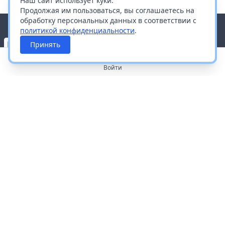
Наш сайт использует куки.
Продолжая им пользоваться, вы соглашаетесь на
обработку персональных данных в соответствии с
политикой конфиденциальности
.
Принять
Войти
О портале
Работа с платформой
Производителям и дистрибьюторам
Продвижение ваших брендов
Публичная оферта
Согласие на обработку персональных данных