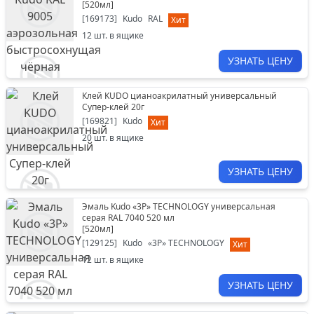
[
520мл
]
[
169173
]
Kudo
RAL
Хит
12
шт. в ящике
УЗНАТЬ ЦЕНУ
Клей KUDO цианоакрилатный универсальный
Супер-клей 20г
[
169821
]
Kudo
Хит
20
шт. в ящике
УЗНАТЬ ЦЕНУ
Эмаль Kudo «3P» TECHNOLOGY универсальная
серая RAL 7040 520 мл
[
520мл
]
[
129125
]
Kudo
«3P» TECHNOLOGY
Хит
12
шт. в ящике
УЗНАТЬ ЦЕНУ