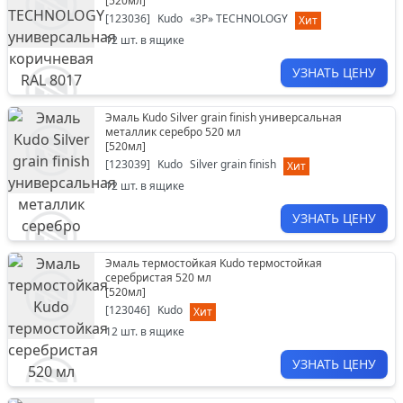
[
520мл
]
[
123036
]
Kudo
«3P» TECHNOLOGY
Хит
12
шт. в ящике
УЗНАТЬ ЦЕНУ
Эмаль Kudo Silver grain finish универсальная
металлик серебро 520 мл
[
520мл
]
[
123039
]
Kudo
Silver grain finish
Хит
12
шт. в ящике
УЗНАТЬ ЦЕНУ
Эмаль термостойкая Kudo термостойкая
серебристая 520 мл
[
520мл
]
[
123046
]
Kudo
Хит
12
шт. в ящике
УЗНАТЬ ЦЕНУ