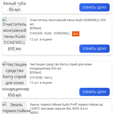
УЗНАТЬ ЦЕНУ
Очиститель монтажной пены Kudo DONEWELL 650
мл
[
650мл
]
[
169264
]
Kudo
DONEWELL
Хит
12
шт. в ящике
УЗНАТЬ ЦЕНУ
Чистящее средство Kerry спрей для кожи
кондиционер 650 мл
[
650мл
]
[
191838
]
Kerry
12
шт. в ящике
УЗНАТЬ ЦЕНУ
Эмаль термостойкая Kudo Proff термостойкая до
1200°С матовая черная RAL 9005 0.4 кг
[
400г
]