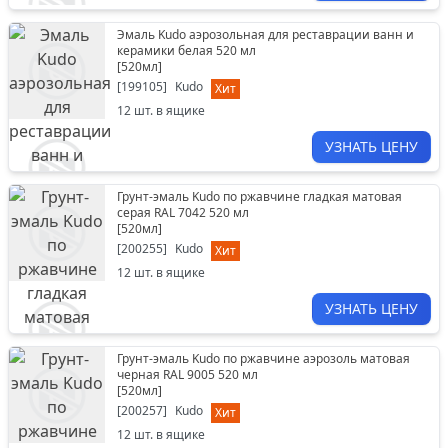
Эмаль Kudo аэрозольная для реставрации ванн и
керамики белая 520 мл
[
520мл
]
[
199105
]
Kudo
Хит
12
шт. в ящике
УЗНАТЬ ЦЕНУ
Грунт-эмаль Kudo по ржавчине гладкая матовая
серая RAL 7042 520 мл
[
520мл
]
[
200255
]
Kudo
Хит
12
шт. в ящике
УЗНАТЬ ЦЕНУ
Грунт-эмаль Kudo по ржавчине аэрозоль матовая
черная RAL 9005 520 мл
[
520мл
]
[
200257
]
Kudo
Хит
12
шт. в ящике