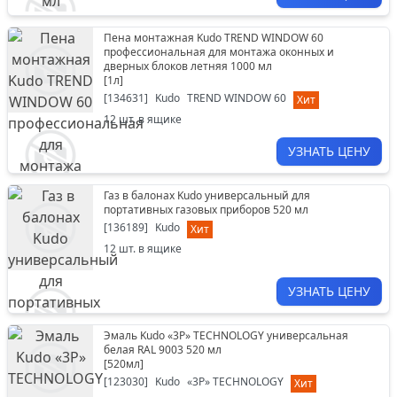
Пена монтажная Kudo TREND WINDOW 60
профессиональная для монтажа оконных и
дверных блоков летняя 1000 мл
[
1л
]
[
134631
]
Kudo
TREND WINDOW 60
Хит
12
шт. в ящике
УЗНАТЬ ЦЕНУ
Газ в балонах Kudo универсальный для
портативных газовых приборов 520 мл
[
136189
]
Kudo
Хит
12
шт. в ящике
УЗНАТЬ ЦЕНУ
Эмаль Kudo «3P» TECHNOLOGY универсальная
белая RAL 9003 520 мл
[
520мл
]
[
123030
]
Kudo
«3P» TECHNOLOGY
Хит