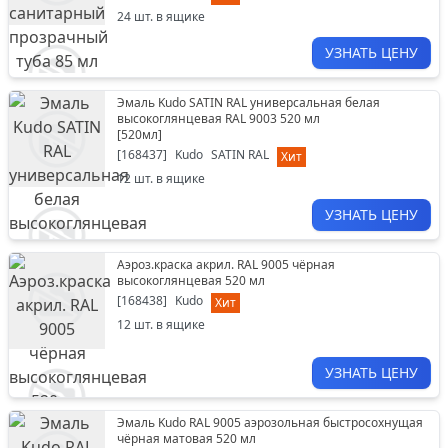
24
шт. в ящике
УЗНАТЬ ЦЕНУ
Эмаль Kudo SATIN RAL универсальная белая
высокоглянцевая RAL 9003 520 мл
[
520мл
]
[
168437
]
Kudo
SATIN RAL
Хит
12
шт. в ящике
УЗНАТЬ ЦЕНУ
Аэроз.краска акрил. RAL 9005 чёрная
высокоглянцевая 520 мл
[
168438
]
Kudo
Хит
12
шт. в ящике
УЗНАТЬ ЦЕНУ
Эмаль Kudo RAL 9005 аэрозольная быстросохнущая
чёрная матовая 520 мл