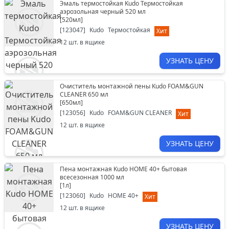
Эмаль термостойкая Kudo Термостойкая
аэрозольная черный 520 мл
[
520мл
]
[
123047
]
Kudo
Термостойкая
Хит
12
шт. в ящике
УЗНАТЬ ЦЕНУ
Очиститель монтажной пены Kudo FOAM&GUN
CLEANER 650 мл
[
650мл
]
[
123056
]
Kudo
FOAM&GUN CLEANER
Хит
12
шт. в ящике
УЗНАТЬ ЦЕНУ
Пена монтажная Kudo HOME 40+ бытовая
всесезонная 1000 мл
[
1л
]
[
123060
]
Kudo
HOME 40+
Хит
12
шт. в ящике
УЗНАТЬ ЦЕНУ