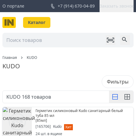
О портале
+7 (914) 670-04-89
Заказать звонок
Каталог
Главная
KUDO
KUDO
Фильтры
KUDO
168
товаров
Герметик силиконовый Kudo санитарный белый
туба 85 мл
[
85мл
]
[
165706
]
Kudo
Хит
24
шт. в ящике