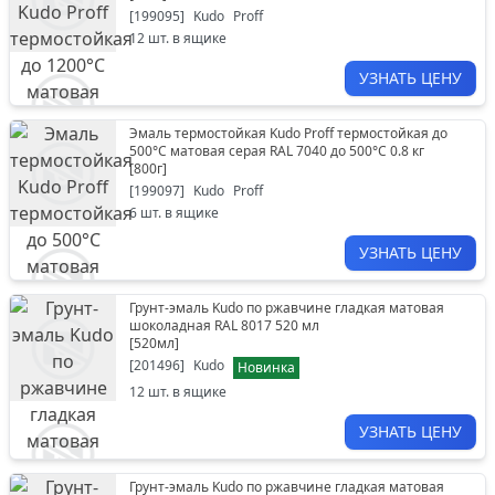
[
199095
]
Kudo
Proff
12
шт. в ящике
УЗНАТЬ ЦЕНУ
Эмаль термостойкая Kudo Proff термостойкая до
500°С матовая серая RAL 7040 до 500°С 0.8 кг
[
800г
]
[
199097
]
Kudo
Proff
6
шт. в ящике
УЗНАТЬ ЦЕНУ
Грунт-эмаль Kudo по ржавчине гладкая матовая
шоколадная RAL 8017 520 мл
[
520мл
]
[
201496
]
Kudo
Новинка
12
шт. в ящике
УЗНАТЬ ЦЕНУ
Грунт-эмаль Kudo по ржавчине гладкая матовая