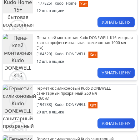
[
177825
]
Kudo
Home
Хит
12
шт. в ящике
УЗНАТЬ ЦЕНУ
Пена-клей монтажная Kudo DONEWELL K16 мощная
хватка профессиональная всесезонная 1000 мл
[
1л
]
[
184529
]
Kudo
DONEWELL
Хит
12
шт. в ящике
УЗНАТЬ ЦЕНУ
Герметик силиконовый Kudo DONEWELL
санитарный прозрачный 260 мл
[
260мл
]
[
194788
]
Kudo
DONEWELL
Хит
20
шт. в ящике
УЗНАТЬ ЦЕНУ
Герметик силиконовый Kudo санитарный