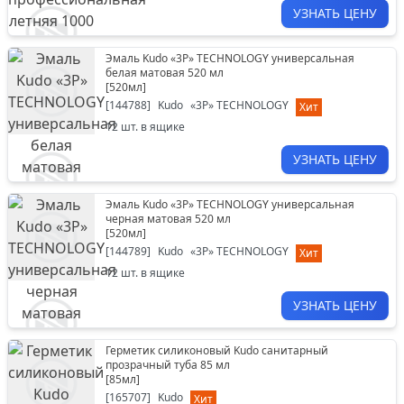
УЗНАТЬ ЦЕНУ
Эмаль Kudo «3P» TECHNOLOGY универсальная
белая матовая 520 мл
[
520мл
]
[
144788
]
Kudo
«3P» TECHNOLOGY
Хит
12
шт. в ящике
УЗНАТЬ ЦЕНУ
Эмаль Kudo «3P» TECHNOLOGY универсальная
черная матовая 520 мл
[
520мл
]
[
144789
]
Kudo
«3P» TECHNOLOGY
Хит
12
шт. в ящике
УЗНАТЬ ЦЕНУ
Герметик силиконовый Kudo санитарный
прозрачный туба 85 мл
[
85мл
]
[
165707
]
Kudo
Хит