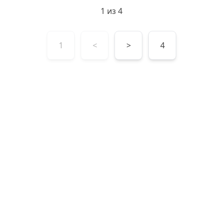
1
из
4
1
<
>
4