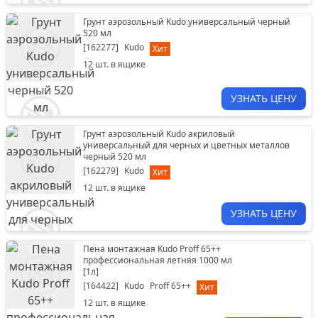
Грунт аэрозольный Kudo универсальный черный
520 мл
[
162277
]
Kudo
Хит
12
шт. в ящике
УЗНАТЬ ЦЕНУ
Грунт аэрозольный Kudo акриловый
универсальный для черных и цветных металлов
черный 520 мл
[
162279
]
Kudo
Хит
12
шт. в ящике
УЗНАТЬ ЦЕНУ
Пена монтажная Kudo Proff 65++
профессиональная летняя 1000 мл
[
1л
]
[
164422
]
Kudo
Proff 65++
Хит
12
шт. в ящике