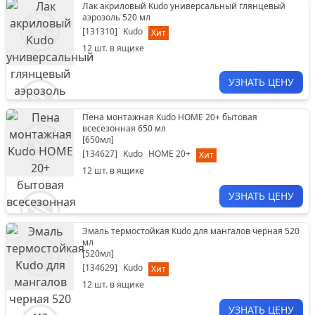
Лак акриловый Kudo универсальный глянцевый
аэрозоль 520 мл
[
131310
]
Kudo
Хит
12
шт. в ящике
УЗНАТЬ ЦЕНУ
Пена монтажная Kudo HOME 20+ бытовая
всесезонная 650 мл
[
650мл
]
[
134627
]
Kudo
HOME 20+
Хит
12
шт. в ящике
УЗНАТЬ ЦЕНУ
Эмаль термостойкая Kudo для мангалов черная 520
мл
[
520мл
]
[
134629
]
Kudo
Хит
12
шт. в ящике
УЗНАТЬ ЦЕНУ