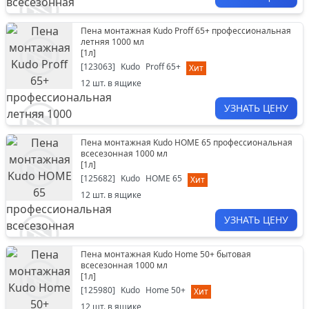
Пена монтажная Kudo Proff 65+ профессиональная
летняя 1000 мл
[
1л
]
[
123063
]
Kudo
Proff 65+
Хит
12
шт. в ящике
УЗНАТЬ ЦЕНУ
Пена монтажная Kudo HOME 65 профессиональная
всесезонная 1000 мл
[
1л
]
[
125682
]
Kudo
HOME 65
Хит
12
шт. в ящике
УЗНАТЬ ЦЕНУ
Пена монтажная Kudo Home 50+ бытовая
всесезонная 1000 мл
[
1л
]
[
125980
]
Kudo
Home 50+
Хит
12
шт. в ящике