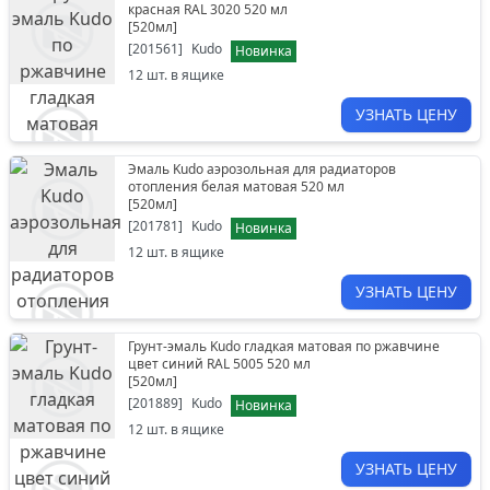
красная RAL 3020 520 мл
[
520мл
]
[
201561
]
Kudo
Новинка
12
шт. в ящике
УЗНАТЬ ЦЕНУ
Эмаль Kudo аэрозольная для радиаторов
отопления белая матовая 520 мл
[
520мл
]
[
201781
]
Kudo
Новинка
12
шт. в ящике
УЗНАТЬ ЦЕНУ
Грунт-эмаль Kudo гладкая матовая по ржавчине
цвет синий RAL 5005 520 мл
[
520мл
]
[
201889
]
Kudo
Новинка
12
шт. в ящике
УЗНАТЬ ЦЕНУ