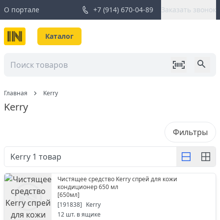
О портале
+7 (914) 670-04-89
Заказать звонок
Каталог
Главная
Kerry
Kerry
Фильтры
Kerry
1
товар
Чистящее средство Kerry спрей для кожи
кондиционер 650 мл
[
650мл
]
[
191838
]
Kerry
12
шт. в ящике