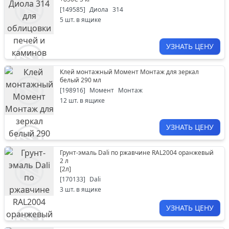
[
149585
]
Диола
314
5
шт. в ящике
УЗНАТЬ ЦЕНУ
Клей монтажный Момент Монтаж для зеркал
белый 290 мл
[
198916
]
Момент
Монтаж
12
шт. в ящике
УЗНАТЬ ЦЕНУ
Грунт-эмаль Dali по ржавчине RAL2004 оранжевый
2 л
[
2л
]
[
170133
]
Dali
3
шт. в ящике
УЗНАТЬ ЦЕНУ