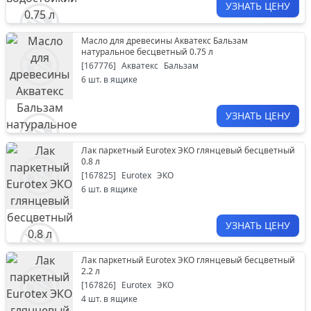
УЗНАТЬ ЦЕНУ
Масло для древесины Акватекс Бальзам
натуральное бесцветный 0.75 л
[
167776
]
Акватекс
Бальзам
6
шт. в ящике
УЗНАТЬ ЦЕНУ
Лак паркетный Eurotex ЭКО глянцевый бесцветный
0.8 л
[
167825
]
Eurotex
ЭКО
6
шт. в ящике
УЗНАТЬ ЦЕНУ
Лак паркетный Eurotex ЭКО глянцевый бесцветный
2.2 л
[
167826
]
Eurotex
ЭКО
4
шт. в ящике