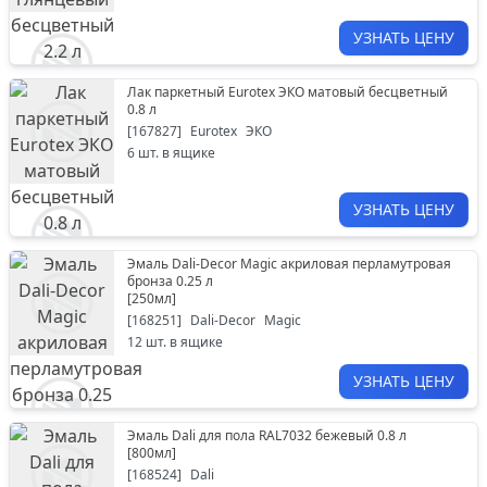
УЗНАТЬ ЦЕНУ
Лак паркетный Eurotex ЭКО матовый бесцветный
0.8 л
[
167827
]
Eurotex
ЭКО
6
шт. в ящике
УЗНАТЬ ЦЕНУ
Эмаль Dali-Decor Magic акриловая перламутровая
бронза 0.25 л
[
250мл
]
[
168251
]
Dali-Decor
Magic
12
шт. в ящике
УЗНАТЬ ЦЕНУ
Эмаль Dali для пола RAL7032 бежевый 0.8 л
[
800мл
]
[
168524
]
Dali