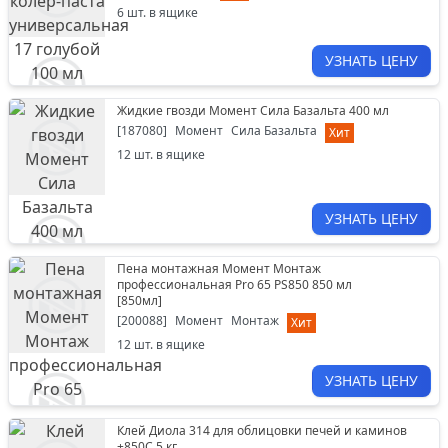
6
шт. в ящике
УЗНАТЬ ЦЕНУ
Жидкие гвозди Момент Сила Базальта 400 мл
[
187080
]
Момент
Сила Базальта
Хит
12
шт. в ящике
УЗНАТЬ ЦЕНУ
Пена монтажная Момент Монтаж
профессиональная Pro 65 PS850 850 мл
[
850мл
]
[
200088
]
Момент
Монтаж
Хит
12
шт. в ящике
УЗНАТЬ ЦЕНУ
Клей Диола 314 для облицовки печей и каминов
+850С 5 кг