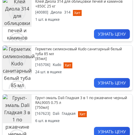
Клей Диола 314 для облицовки печей и каминов
+850С 25 кг
[
40080
]
Диола
314
Хит
1
шт. в ящике
УЗНАТЬ ЦЕНУ
Герметик силиконовый Kudo санитарный белый
туба 85 мл
[
85мл
]
[
165706
]
Kudo
Хит
24
шт. в ящике
УЗНАТЬ ЦЕНУ
Грунт-эмаль Dali Гладкая 3 в 1 по ржавчине черный
RAL9005 0.75 л
[
750мл
]
[
167623
]
Dali
Гладкая
Хит
6
шт. в ящике
УЗНАТЬ ЦЕНУ