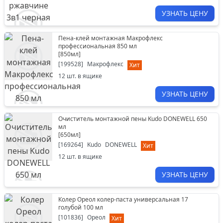
УЗНАТЬ ЦЕНУ
Пена-клей монтажная Макрофлекс
профессиональная 850 мл
[
850мл
]
[
199528
]
Макрофлекс
Хит
12
шт. в ящике
УЗНАТЬ ЦЕНУ
Очиститель монтажной пены Kudo DONEWELL 650
мл
[
650мл
]
[
169264
]
Kudo
DONEWELL
Хит
12
шт. в ящике
УЗНАТЬ ЦЕНУ
Колер Ореол колер-паста универсальная 17
голубой 100 мл
[
101836
]
Ореол
Хит