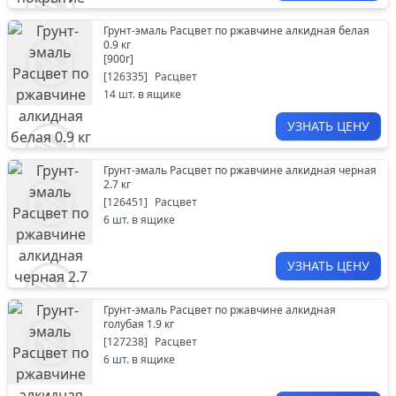
Грунт-эмаль Расцвет по ржавчине алкидная белая
0.9 кг
[
900г
]
[
126335
]
Расцвет
14
шт. в ящике
УЗНАТЬ ЦЕНУ
Грунт-эмаль Расцвет по ржавчине алкидная черная
2.7 кг
[
126451
]
Расцвет
6
шт. в ящике
УЗНАТЬ ЦЕНУ
Грунт-эмаль Расцвет по ржавчине алкидная
голубая 1.9 кг
[
127238
]
Расцвет
6
шт. в ящике