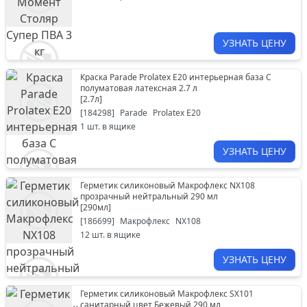
УЗНАТЬ ЦЕНУ
Краска Parade Prolatex Е20 интерьерная база С
полуматовая латексная 2.7 л
[
2.7л
]
[
184298
]
Parade
Prolatex Е20
1
шт. в ящике
УЗНАТЬ ЦЕНУ
Герметик силиконовый Макрофлекс NХ108
прозрачный нейтральный 290 мл
[
290мл
]
[
186699
]
Макрофлекс
NХ108
12
шт. в ящике
УЗНАТЬ ЦЕНУ
Герметик силиконовый Макрофлекс SX101
санитарный цвет Бежевый 290 мл