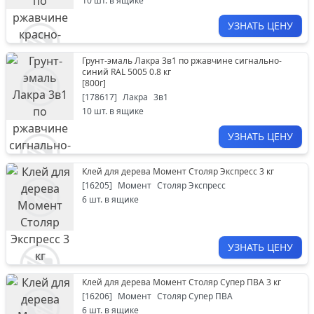
10
шт. в ящике
УЗНАТЬ ЦЕНУ
Грунт-эмаль Лакра 3в1 по ржавчине сигнально-
синий RAL 5005 0.8 кг
[
800г
]
[
178617
]
Лакра
3в1
10
шт. в ящике
УЗНАТЬ ЦЕНУ
Клей для дерева Момент Столяр Экспресс 3 кг
[
16205
]
Момент
Столяр Экспресс
6
шт. в ящике
УЗНАТЬ ЦЕНУ
Клей для дерева Момент Столяр Супер ПВА 3 кг
[
16206
]
Момент
Столяр Супер ПВА
6
шт. в ящике