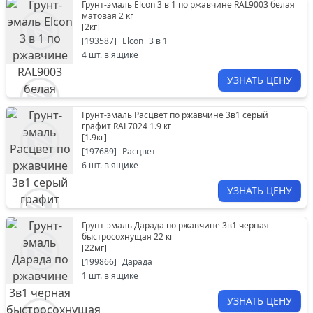
Грунт-эмаль Elcon 3 в 1 по ржавчине RAL9003 белая
матовая 2 кг
[
2кг
]
[
193587
]
Elcon
3 в 1
4
шт. в ящике
УЗНАТЬ ЦЕНУ
Грунт-эмаль Расцвет по ржавчине 3в1 серый
графит RAL7024 1.9 кг
[
1.9кг
]
[
197689
]
Расцвет
6
шт. в ящике
УЗНАТЬ ЦЕНУ
Грунт-эмаль Дарада по ржавчине 3в1 черная
быстросохнущая 22 кг
[
22мг
]
[
199866
]
Дарада
1
шт. в ящике
УЗНАТЬ ЦЕНУ