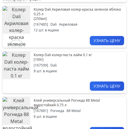
Колер Dali Акриловая колер-краска зеленое яблоко
0.25 л
[
250мл
]
[
167485
]
Dali
Акриловая
12
шт. в ящике
УЗНАТЬ ЦЕНУ
Колер Dali колер-паста лайм 0.1 кг
[
100г
]
[
167599
]
Dali
8
шт. в ящике
УЗНАТЬ ЦЕНУ
Клей универсальный Рогнеда 88 Metal
водостойкий 0.75 л
[
167681
]
Рогнеда
88 Metal
6
шт. в ящике