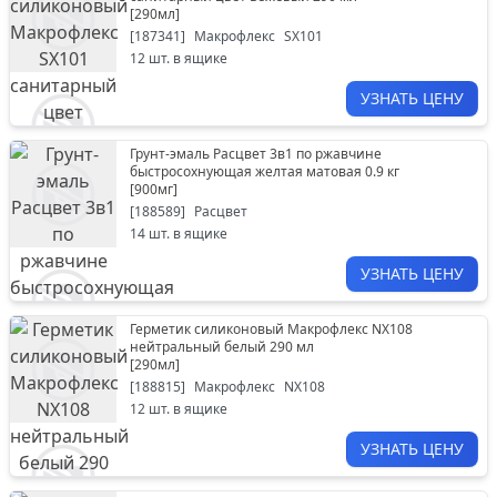
[
290мл
]
[
187341
]
Макрофлекс
SX101
12
шт. в ящике
УЗНАТЬ ЦЕНУ
Грунт-эмаль Расцвет 3в1 по ржавчине
быстросохнующая желтая матовая 0.9 кг
[
900мг
]
[
188589
]
Расцвет
14
шт. в ящике
УЗНАТЬ ЦЕНУ
Герметик силиконовый Макрофлекс NХ108
нейтральный белый 290 мл
[
290мл
]
[
188815
]
Макрофлекс
NХ108
12
шт. в ящике
УЗНАТЬ ЦЕНУ