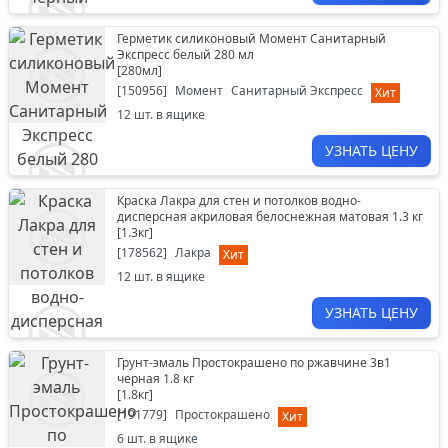
Герметик силиконовый Момент Санитарный
Экспресс белый 280 мл
[
280мл
]
[
150956
]
Момент
Санитарный Экспресс
Хит
12
шт. в ящике
УЗНАТЬ ЦЕНУ
Краска Лакра для стен и потолков водно-
дисперсная акриловая белоснежная матовая 1.3 кг
[
1.3кг
]
[
178562
]
Лакра
Хит
12
шт. в ящике
УЗНАТЬ ЦЕНУ
Грунт-эмаль Простокрашено по ржавчине 3в1
черная 1.8 кг
[
1.8кг
]
[
191779
]
Простокрашено
Хит
6
шт. в ящике