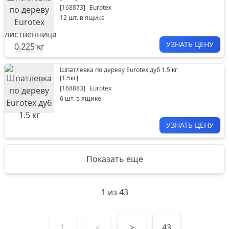
[
168873
]
Eurotex
12
шт. в ящике
УЗНАТЬ ЦЕНУ
Шпатлевка по дереву Eurotex дуб 1.5 кг
[
1.5кг
]
[
168883
]
Eurotex
6
шт. в ящике
УЗНАТЬ ЦЕНУ
Показать еще
1
из
43
1
<
>
43