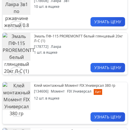
[
178608
]
Лакра
3в1
10
шт. в ящике
УЗНАТЬ ЦЕНУ
Эмаль ПФ-115 PROREMONTT белый глянцевый 20кг
Л-С (1)
[
178772
]
Лакра
1
шт. в ящике
УЗНАТЬ ЦЕНУ
Клей монтажный Момент FIX Универсал 380 гр
[
134606
]
Момент
FIX Универсал
Хит
12
шт. в ящике
УЗНАТЬ ЦЕНУ