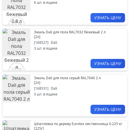
6
шт. в ящике
УЗНАТЬ ЦЕНУ
Эмаль Dali для пола RAL7032 бежевый 2 л
[
2л
]
[
168527
]
Dali
3
шт. в ящике
УЗНАТЬ ЦЕНУ
Эмаль Dali для пола серый RAL7040 2 л
[
2л
]
[
168531
]
Dali
3
шт. в ящике
УЗНАТЬ ЦЕНУ
Шпатлевка по дереву Eurotex лиственница 0.225 кг
[
225г
]