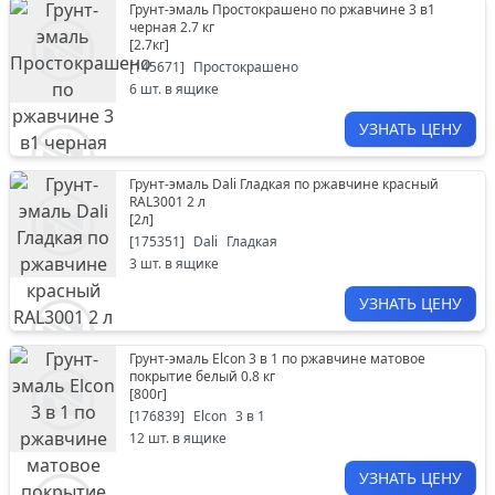
Грунт-эмаль Простокрашено по ржавчине 3 в1
черная 2.7 кг
[
2.7кг
]
[
145671
]
Простокрашено
6
шт. в ящике
УЗНАТЬ ЦЕНУ
Грунт-эмаль Dali Гладкая по ржавчине красный
RAL3001 2 л
[
2л
]
[
175351
]
Dali
Гладкая
3
шт. в ящике
УЗНАТЬ ЦЕНУ
Грунт-эмаль Elcon 3 в 1 по ржавчине матовое
покрытие белый 0.8 кг
[
800г
]
[
176839
]
Elcon
3 в 1
12
шт. в ящике
УЗНАТЬ ЦЕНУ