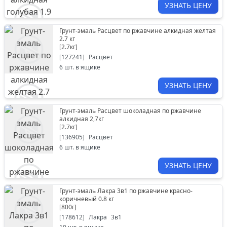
УЗНАТЬ ЦЕНУ
Грунт-эмаль Расцвет по ржавчине алкидная желтая
2.7 кг
[
2.7кг
]
[
127241
]
Расцвет
6
шт. в ящике
УЗНАТЬ ЦЕНУ
Грунт-эмаль Расцвет шоколадная по ржавчине
алкидная 2,7кг
[
2.7кг
]
[
136905
]
Расцвет
6
шт. в ящике
УЗНАТЬ ЦЕНУ
Грунт-эмаль Лакра 3в1 по ржавчине красно-
коричневый 0.8 кг
[
800г
]
[
178612
]
Лакра
3в1