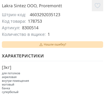
Lakra Sintez ООО
,
Proremontt
Штрих-код:
4603292035123
Код товара:
178753
Артикул:
8300514
Количество в ящике:
1
Нашли ошибку?
ХАРАКТЕРИСТИКИ
[
3кг
]
для потолков
акриловая
внутри помещения
матовый
банка
супербелый