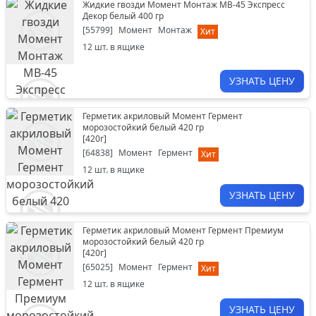
Жидкие гвозди Момент Монтаж МВ-45 Экспресс
Декор белый 400 гр
[
55799
]
Момент
Монтаж
Хит
12
шт. в ящике
УЗНАТЬ ЦЕНУ
Герметик акриловый Момент Гермент
морозостойкий белый 420 гр
[
420г
]
[
64838
]
Момент
Гермент
Хит
12
шт. в ящике
УЗНАТЬ ЦЕНУ
Герметик акриловый Момент Гермент Премиум
морозостойкий белый 420 гр
[
420г
]
[
65025
]
Момент
Гермент
Хит
12
шт. в ящике
УЗНАТЬ ЦЕНУ