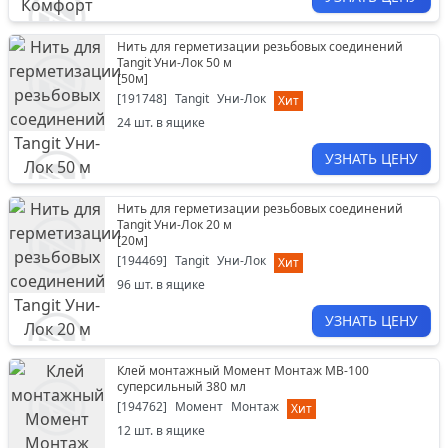
Нить для герметизации резьбовых соединений
Tangit Уни-Лок 50 м
[
50м
]
[
191748
]
Tangit
Уни-Лок
Хит
24
шт. в ящике
УЗНАТЬ ЦЕНУ
Нить для герметизации резьбовых соединений
Tangit Уни-Лок 20 м
[
20м
]
[
194469
]
Tangit
Уни-Лок
Хит
96
шт. в ящике
УЗНАТЬ ЦЕНУ
Клей монтажный Момент Монтаж МВ-100
суперсильный 380 мл
[
194762
]
Момент
Монтаж
Хит
12
шт. в ящике