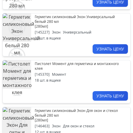
УЗНАТЬ ЦЕНУ
Герметик силиконовый Экон Универсальный
белый 280 мл
[
280мл
]
[
145227
]
Экон
Универсальный
12
шт. в ящике
УЗНАТЬ ЦЕНУ
Пистолет Момент для герметика и монтажного
клея
[
145370
]
Момент
18
шт. в ящике
УЗНАТЬ ЦЕНУ
Герметик силиконовый Экон Для окон и стекол
белый 280 мл
[
280мл
]
[
146463
]
Экон
Для окон и стекол
12
шт. в ящике