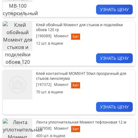
УЗНАТЬ ЦЕНУ
Клей обойный Момент для стыков и подклейки
обоев 120 гр
[
196089
]
Момент
Хит
12
шт. в ящике
УЗНАТЬ ЦЕНУ
Клей контактный МОМЕНТ 50мл прозрачный для
стыков линолеума
[
197372
]
Момент
Хит
70
шт. в ящике
УЗНАТЬ ЦЕНУ
Лента уплотнительная Момент тефлоновая 12 м
[
197958
]
Момент
Хит
400
шт. в ящике