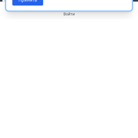
Войти
О портале
Работа с платформой
Производителям и дистрибьюторам
Продвижение ваших брендов
Публичная оферта
Согласие на обработку персональных данных
Доставка и оплата
Контакты