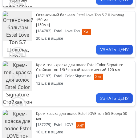
Оттеночный бальзам Estel Love Ton 5.7 Шоколад
150 мл
[
150мл
]
[
184782
]
Estel
Love Ton
Хит
20
шт. в ящике
УЗНАТЬ ЦЕНУ
Крем-гель краска для волос Estel Color Signature
Стойкая тон 1/0 Черный классический 120 мл
[
187197
]
Estel
Color Signature
Хит
12
шт. в ящике
УЗНАТЬ ЦЕНУ
Крем-краска для волос Estel LOVE тон 6/5 Бордо 50
мл
[
187279
]
Estel
LOVE
Хит
10
шт. в ящике