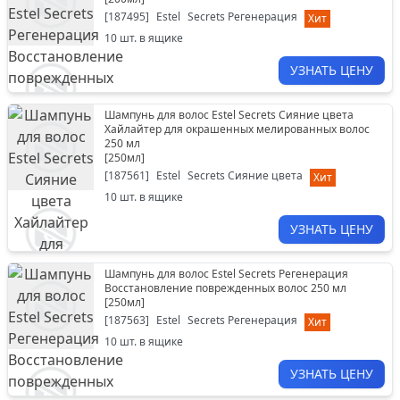
[
187495
]
Estel
Secrets Регенерация
Хит
10
шт. в ящике
УЗНАТЬ ЦЕНУ
Шампунь для волос Estel Secrets Сияние цвета
Хайлайтер для окрашенных мелированных волос
250 мл
[
250мл
]
[
187561
]
Estel
Secrets Сияние цвета
Хит
10
шт. в ящике
УЗНАТЬ ЦЕНУ
Шампунь для волос Estel Secrets Регенерация
Восстановление поврежденных волос 250 мл
[
250мл
]
[
187563
]
Estel
Secrets Регенерация
Хит
10
шт. в ящике
УЗНАТЬ ЦЕНУ