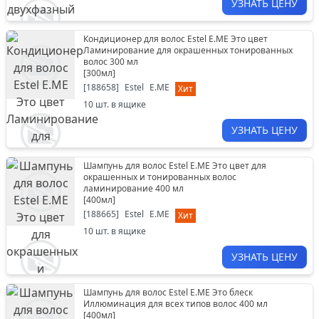
УЗНАТЬ ЦЕНУ
Кондиционер для волос Estel E.ME Это цвет
Ламинирование для окрашенных тонированных
волос 300 мл
[
300мл
]
[
188658
]
Estel
E.ME
Хит
10
шт. в ящике
УЗНАТЬ ЦЕНУ
Шампунь для волос Estel E.ME Это цвет для
окрашенных и тонированных волос
ламинирование 400 мл
[
400мл
]
[
188665
]
Estel
E.ME
Хит
10
шт. в ящике
УЗНАТЬ ЦЕНУ
Шампунь для волос Estel E.ME Это блеск
Иллюминация для всех типов волос 400 мл
[
400мл
]