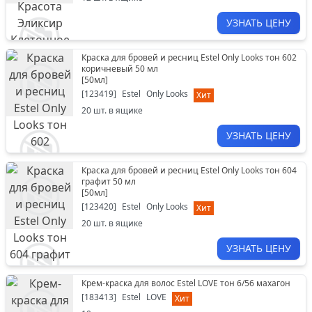
УЗНАТЬ ЦЕНУ
Краска для бровей и ресниц Estel Only Looks тон 602
коричневый 50 мл
[
50мл
]
[
123419
]
Estel
Only Looks
Хит
20
шт. в ящике
УЗНАТЬ ЦЕНУ
Краска для бровей и ресниц Estel Only Looks тон 604
графит 50 мл
[
50мл
]
[
123420
]
Estel
Only Looks
Хит
20
шт. в ящике
УЗНАТЬ ЦЕНУ
Крем-краска для волос Estel LOVE тон 6/56 махагон
[
183413
]
Estel
LOVE
Хит