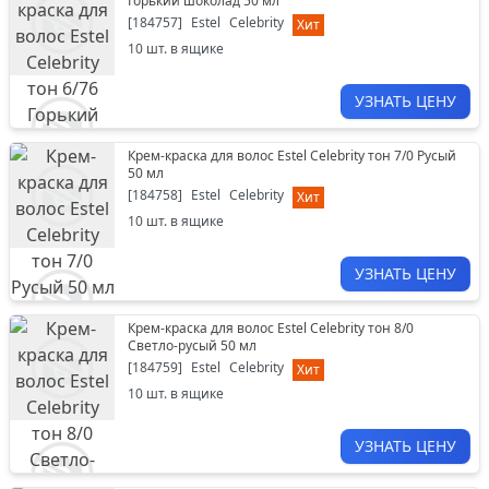
Горький шоколад 50 мл
[
184757
]
Estel
Celebrity
Хит
10
шт. в ящике
УЗНАТЬ ЦЕНУ
Крем-краска для волос Estel Celebrity тон 7/0 Русый
50 мл
[
184758
]
Estel
Celebrity
Хит
10
шт. в ящике
УЗНАТЬ ЦЕНУ
Крем-краска для волос Estel Celebrity тон 8/0
Светло-русый 50 мл
[
184759
]
Estel
Celebrity
Хит
10
шт. в ящике
УЗНАТЬ ЦЕНУ