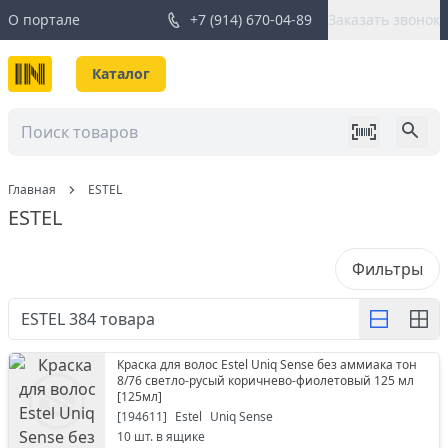
О портале
+7 (914) 670-04-89
Заказать звонок
Каталог
Главная
ESTEL
ESTEL
Фильтры
ESTEL
384
товара
Краска для волос Estel Uniq Sense без аммиака тон
8/76 светло-русый коричнево-фиолетовый 125 мл
[
125мл
]
[
194611
]
Estel
Uniq Sense
10
шт. в ящике