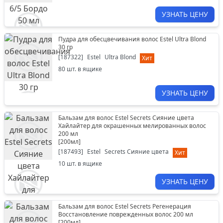
УЗНАТЬ ЦЕНУ
Пудра для обесцвечивания волос Estel Ultra Blond
30 гр
[
187322
]
Estel
Ultra Blond
Хит
80
шт. в ящике
УЗНАТЬ ЦЕНУ
Бальзам для волос Estel Secrets Сияние цвета
Хайлайтер для окрашенных мелированных волос
200 мл
[
200мл
]
[
187493
]
Estel
Secrets Сияние цвета
Хит
10
шт. в ящике
УЗНАТЬ ЦЕНУ
Бальзам для волос Estel Secrets Регенерация
Восстановление поврежденных волос 200 мл
[
200мл
]