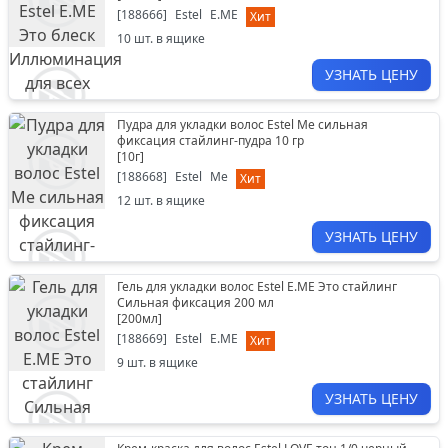
[
188666
]
Estel
E.ME
Хит
10
шт. в ящике
УЗНАТЬ ЦЕНУ
Пудра для укладки волос Estel Me сильная
фиксация стайлинг-пудра 10 гр
[
10г
]
[
188668
]
Estel
Me
Хит
12
шт. в ящике
УЗНАТЬ ЦЕНУ
Гель для укладки волос Estel E.ME Это стайлинг
Сильная фиксация 200 мл
[
200мл
]
[
188669
]
Estel
E.ME
Хит
9
шт. в ящике
УЗНАТЬ ЦЕНУ