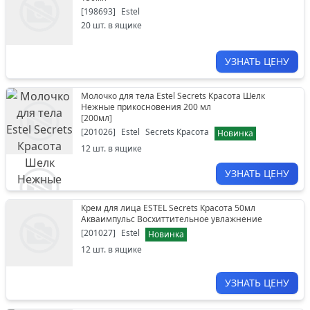
[
198693
]
Estel
20
шт. в ящике
УЗНАТЬ ЦЕНУ
Молочко для тела Estel Secrets Красота Шелк
Нежные прикосновения 200 мл
[
200мл
]
[
201026
]
Estel
Secrets Красота
Новинка
12
шт. в ящике
УЗНАТЬ ЦЕНУ
Крем для лица ESTEL Secrets Красота 50мл
Акваимпульс Восхиттительное увлажнение
[
201027
]
Estel
Новинка
12
шт. в ящике
УЗНАТЬ ЦЕНУ