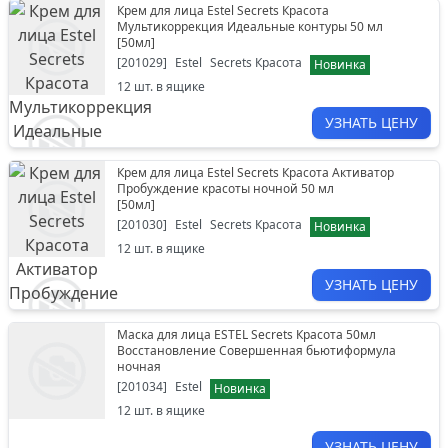
Крем для лица Estel Secrets Красота
Мультикоррекция Идеальные контуры 50 мл
[
50мл
]
[
201029
]
Estel
Secrets Красота
Новинка
12
шт. в ящике
УЗНАТЬ ЦЕНУ
Крем для лица Estel Secrets Красота Активатор
Пробуждение красоты ночной 50 мл
[
50мл
]
[
201030
]
Estel
Secrets Красота
Новинка
12
шт. в ящике
УЗНАТЬ ЦЕНУ
Маска для лица ESTEL Secrets Красота 50мл
Восстановление Совершенная бьютиформула
ночная
[
201034
]
Estel
Новинка
12
шт. в ящике
УЗНАТЬ ЦЕНУ