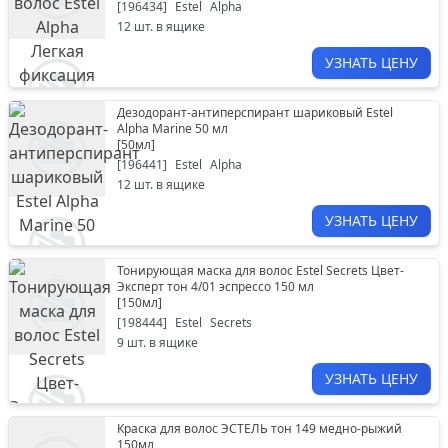
[
196434
]
Estel
Alpha
12
шт. в ящике
УЗНАТЬ ЦЕНУ
Дезодорант-антиперспирант шариковый Estel
Alpha Marine 50 мл
[
50мл
]
[
196441
]
Estel
Alpha
12
шт. в ящике
УЗНАТЬ ЦЕНУ
Тонирующая маска для волос Estel Secrets Цвет-
Эксперт тон 4/01 эспрессо 150 мл
[
150мл
]
[
198444
]
Estel
Secrets
9
шт. в ящике
УЗНАТЬ ЦЕНУ
Краска для волос ЭСТЕЛЬ тон 149 медно-рыжий
150мл