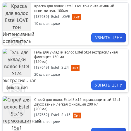
Краска для волос Estel LOVE тон Интенсивный
осветлитель 100мл
[
187639
]
Estel
LOVE
Хит
10
шт. в ящике
УЗНАТЬ ЦЕНУ
Гель для укладки волос Estel St24 экстрасильная
фиксация 150 мл
[
150мл
]
[
187649
]
Estel
St24
Хит
20
шт. в ящике
УЗНАТЬ ЦЕНУ
Спрей для волос Estel Stх15 термозащитный 15в1
двухфазный легкая фиксация 200 мл
[
200мл
]
[
187652
]
Estel
Stх15
Хит
20
шт. в ящике