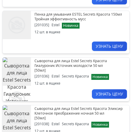
Пенка для умывания ESTEL Secrets Красота 150мл
Тройная эффективность мусс
[
201035
]
Estel
Новинка
12
шт. в ящике
УЗНАТЬ ЦЕНУ
Сыворотка для лица Estel Secrets Красота
Гиалуроник Источник молодости 50 мл
[
50мл
]
[
201036
]
Estel
Secrets Красота
Новинка
12
шт. в ящике
УЗНАТЬ ЦЕНУ
Сыворотка для лица Estel Secrets Красота Эликсир
Клеточное преображение ночная 50 мл
[
50мл
]
[
201038
]
Estel
Secrets Красота
Новинка
12
шт. в ящике