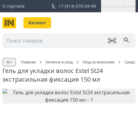
О портале
+7 (914) 670-04-89
Заказать звонок
Каталог
Главная
Гигиена и уход
Уход за волосами
Средст
Гель для укладки волос Estel St24
экстрасильная фиксация 150 мл