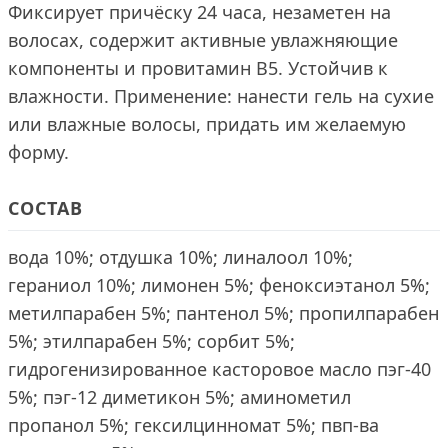
Фиксирует причёску 24 часа, незаметен на
волосах, содержит активные увлажняющие
компоненты и провитамин B5. Устойчив к
влажности. Применение: нанести гель на сухие
или влажные волосы, придать им желаемую
форму.
СОСТАВ
вода 10%; отдушка 10%; линалоол 10%;
гераниол 10%; лимонен 5%; феноксиэтанол 5%;
метилпарабен 5%; пантенол 5%; пропилпарабен
5%; этилпарабен 5%; сорбит 5%;
гидрогенизированное касторовое масло пэг-40
5%; пэг-12 диметикон 5%; аминометил
пропанол 5%; гексилцинномат 5%; пвп-ва