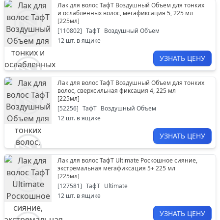
Лак для волос ТафТ Воздушный Объем для тонких
и ослабленных волос, мегафиксация 5, 225 мл
[
225мл
]
[
110802
]
ТафТ
Воздушный Объем
12
шт. в ящике
УЗНАТЬ ЦЕНУ
Лак для волос ТафТ Воздушный Объем для тонких
волос, сверхсильная фиксация 4, 225 мл
[
225мл
]
[
52256
]
ТафТ
Воздушный Объем
12
шт. в ящике
УЗНАТЬ ЦЕНУ
Лак для волос ТафТ Ultimate Роскошное сияние,
экстремальная мегафиксация 5+ 225 мл
[
225мл
]
[
127581
]
ТафТ
Ultimate
12
шт. в ящике
УЗНАТЬ ЦЕНУ