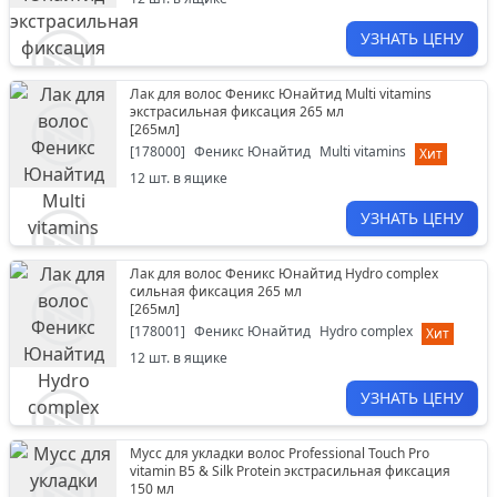
УЗНАТЬ ЦЕНУ
Лак для волос Феникс Юнайтид Multi vitamins
экстрасильная фиксация 265 мл
[
265мл
]
[
178000
]
Феникс Юнайтид
Multi vitamins
Хит
12
шт. в ящике
УЗНАТЬ ЦЕНУ
Лак для волос Феникс Юнайтид Hydro complex
сильная фиксация 265 мл
[
265мл
]
[
178001
]
Феникс Юнайтид
Hydro complex
Хит
12
шт. в ящике
УЗНАТЬ ЦЕНУ
Мусс для укладки волос Professional Touch Pro
vitamin B5 & Silk Protein экстрасильная фиксация
150 мл