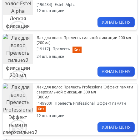
[
196434
]
Estel
Alpha
12
шт. в ящике
УЗНАТЬ ЦЕНУ
Лак для волос Прелесть сильной фиксации 200 мл
[
200мл
]
[
19117
]
Прелесть
Хит
24
шт. в ящике
УЗНАТЬ ЦЕНУ
Лак для волос Прелесть Professional Эффект памяти
сверхсильной фиксации 300 мл
[
300мл
]
[
149900
]
Прелесть Professional
Эффект памяти
Хит
12
шт. в ящике
УЗНАТЬ ЦЕНУ