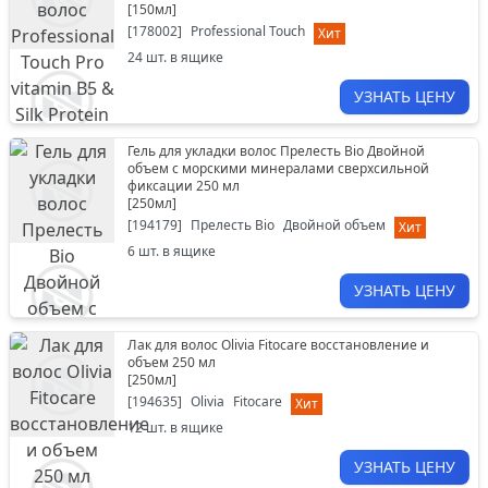
[
150мл
]
[
178002
]
Professional Touch
Хит
24
шт. в ящике
УЗНАТЬ ЦЕНУ
Гель для укладки волос Прелесть Bio Двойной
объем с морскими минералами сверхсильной
фиксации 250 мл
[
250мл
]
[
194179
]
Прелесть Bio
Двойной объем
Хит
6
шт. в ящике
УЗНАТЬ ЦЕНУ
Лак для волос Olivia Fitocare восстановление и
объем 250 мл
[
250мл
]
[
194635
]
Olivia
Fitocare
Хит
12
шт. в ящике
УЗНАТЬ ЦЕНУ