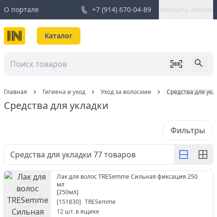
О портале
+7 (914) 670-04-89
Заказать звонок
Каталог
Главная
Гигиена и уход
Уход за волосами
Средства для укл
Средства для укладки
Фильтры
Средства для укладки
77
товаров
Лак для волос TRESemme Сильная фиксация 250
мл
[
250мл
]
[
151830
]
TRESemme
12
шт. в ящике