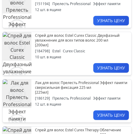
[
151194
]
Прелесть Professional
Эффект памяти
12
шт. в ящике
УЗНАТЬ ЦЕНУ
Спрей для волос Estel Curex Classic Двухфазный
увлажнение для всех типов волос 200 мл
[
200мл
]
[
184798
]
Estel
Curex Classic
10
шт. в ящике
УЗНАТЬ ЦЕНУ
Лак для волос Прелесть Professional Эффект памяти
сверхсильная фиксация 225 мл
[
225мл
]
[
186129
]
Прелесть Professional
Эффект памяти
12
шт. в ящике
УЗНАТЬ ЦЕНУ
Спрей для волос Estel Curex Therapy Облегчение