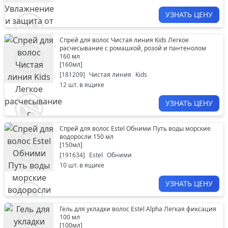
УЗНАТЬ ЦЕНУ
Спрей для волос Чистая линия Kids Легкое
расчесывание с ромашкой, розой и пантенолом
160 мл
[
160мл
]
[
181209
]
Чистая линия
Kids
12
шт. в ящике
УЗНАТЬ ЦЕНУ
Спрей для волос Estel Обними Путь воды морские
водоросли 150 мл
[
150мл
]
[
191634
]
Estel
Обними
10
шт. в ящике
УЗНАТЬ ЦЕНУ
Гель для укладки волос Estel Alpha Легкая фиксация
100 мл
[
100мл
]