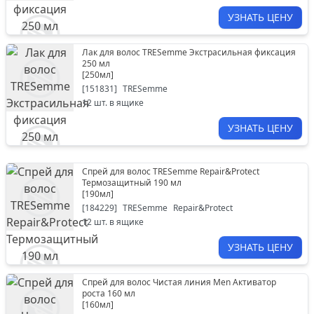
УЗНАТЬ ЦЕНУ
Лак для волос TRESemme Экстрасильная фиксация
250 мл
[
250мл
]
[
151831
]
TRESemme
12
шт. в ящике
УЗНАТЬ ЦЕНУ
Спрей для волос TRESemme Repair&Protect
Термозащитный 190 мл
[
190мл
]
[
184229
]
TRESemme
Repair&Protect
12
шт. в ящике
УЗНАТЬ ЦЕНУ
Спрей для волос Чистая линия Men Активатор
роста 160 мл
[
160мл
]