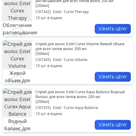
расчесывания для всех типов волос 200 мл
[
200мл
]
[
187342
]
Estel
Curex Therapy
10
шт. в ящике
УЗНАТЬ ЦЕНУ
Спрей для волос Estel Curex Volume Живой объем
для всех типов волос 300 мл
[
300мл
]
[
187345
]
Estel
Curex Volume
10
шт. в ящике
УЗНАТЬ ЦЕНУ
Спрей для волос Estel Curex Aqua Balance Водный
баланс для всех типов волос 200 мл
[
200мл
]
[
187355
]
Estel
Curex Aqua Balance
10
шт. в ящике
УЗНАТЬ ЦЕНУ