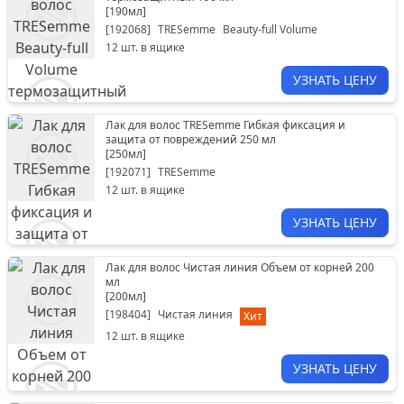
[
190мл
]
[
192068
]
TRESemme
Beauty-full Volume
12
шт. в ящике
УЗНАТЬ ЦЕНУ
Лак для волос TRESemme Гибкая фиксация и
защита от повреждений 250 мл
[
250мл
]
[
192071
]
TRESemme
12
шт. в ящике
УЗНАТЬ ЦЕНУ
Лак для волос Чистая линия Объем от корней 200
мл
[
200мл
]
[
198404
]
Чистая линия
Хит
12
шт. в ящике
УЗНАТЬ ЦЕНУ