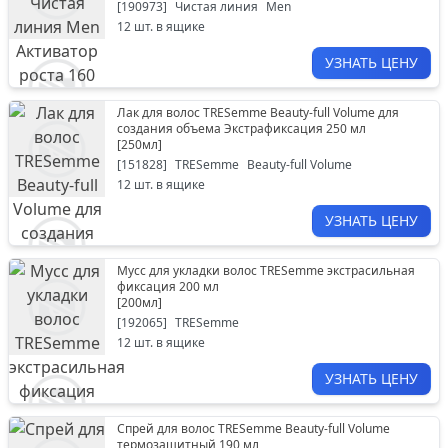
[
190973
]
Чистая линия
Men
12
шт. в ящике
УЗНАТЬ ЦЕНУ
Лак для волос TRESemme Beauty-full Volume для
создания объема Экстрафиксация 250 мл
[
250мл
]
[
151828
]
TRESemme
Beauty-full Volume
12
шт. в ящике
УЗНАТЬ ЦЕНУ
Мусс для укладки волос TRESemme экстрасильная
фиксация 200 мл
[
200мл
]
[
192065
]
TRESemme
12
шт. в ящике
УЗНАТЬ ЦЕНУ
Спрей для волос TRESemme Beauty-full Volume
термозащитный 190 мл