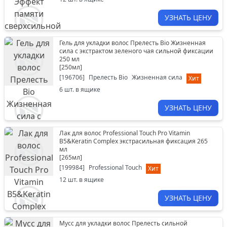
УЗНАТЬ ЦЕНУ
Гель для укладки волос Прелесть Bio Жизненная
сила с экстрактом зеленого чая сильной фиксации
250 мл
[
250мл
]
[
196706
]
Прелесть Bio
Жизненная сила
Хит
6
шт. в ящике
УЗНАТЬ ЦЕНУ
Лак для волос Professional Touch Pro Vitamin
B5&Keratin Complex экстрасильная фиксация 265
мл
[
265мл
]
[
199984
]
Professional Touch
Хит
12
шт. в ящике
УЗНАТЬ ЦЕНУ
Мусс для укладки волос Прелесть сильной