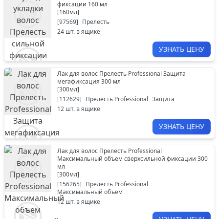
фиксации 160 мл
[
160мл
]
[
97569
]
Прелесть
24
шт. в ящике
УЗНАТЬ ЦЕНУ
Лак для волос Прелесть Professional Защита
мегафиксация 300 мл
[
300мл
]
[
112629
]
Прелесть Professional
Защита
12
шт. в ящике
УЗНАТЬ ЦЕНУ
Лак для волос Прелесть Professional
Максимальный объем сверхсильной фиксации 300
мл
[
300мл
]
[
156265
]
Прелесть Professional
Максимальный объем
12
шт. в ящике