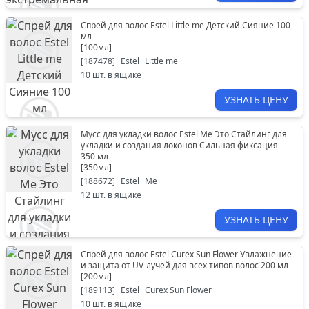
Спрей для волос Estel Little me Детский Сияние 100
мл
[
100мл
]
[
187478
]
Estel
Little me
10
шт. в ящике
УЗНАТЬ ЦЕНУ
Мусс для укладки волос Estel Me Это Стайлинг для
укладки и создания локонов Сильная фиксация
350 мл
[
350мл
]
[
188672
]
Estel
Me
12
шт. в ящике
УЗНАТЬ ЦЕНУ
Спрей для волос Estel Curex Sun Flower Увлажнение
и защита от UV-лучей для всех типов волос 200 мл
[
200мл
]
[
189113
]
Estel
Curex Sun Flower
10
шт. в ящике