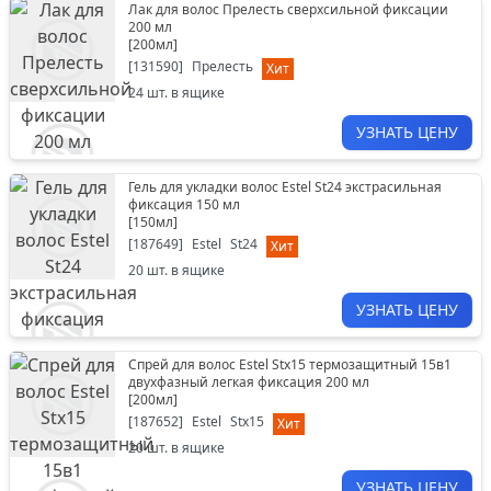
Лак для волос Прелесть сверхсильной фиксации
200 мл
[
200мл
]
[
131590
]
Прелесть
Хит
24
шт. в ящике
УЗНАТЬ ЦЕНУ
Гель для укладки волос Estel St24 экстрасильная
фиксация 150 мл
[
150мл
]
[
187649
]
Estel
St24
Хит
20
шт. в ящике
УЗНАТЬ ЦЕНУ
Спрей для волос Estel Stх15 термозащитный 15в1
двухфазный легкая фиксация 200 мл
[
200мл
]
[
187652
]
Estel
Stх15
Хит
20
шт. в ящике
УЗНАТЬ ЦЕНУ