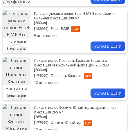
Гель для укладки волос Estel E.ME Это стайлинг
Сильная фиксация 200 мл
[
200мл
]
[
188669
]
Estel
E.ME
Хит
9
шт. в ящике
УЗНАТЬ ЦЕНУ
Лак для волос Прелесть Классик Защита и
фиксация сверхсильной фиксации 200 см3
[
200мл
]
[
174090
]
Прелесть Классик
Хит
12
шт. в ящике
УЗНАТЬ ЦЕНУ
Лак для волос Феникс Юнайтид экстрасильная
фиксация 265 мл
[
265мл
]
[
177999
]
Феникс Юнайтид
Хит
12
шт. в ящике