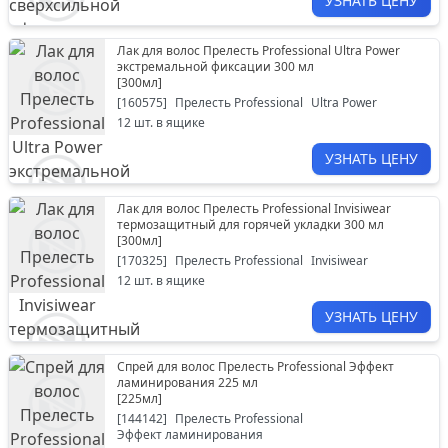
УЗНАТЬ ЦЕНУ
Лак для волос Прелесть Professional Ultra Power
экстремальной фиксации 300 мл
[
300мл
]
[
160575
]
Прелесть Professional
Ultra Power
12
шт. в ящике
УЗНАТЬ ЦЕНУ
Лак для волос Прелесть Professional Invisiwear
термозащитный для горячей укладки 300 мл
[
300мл
]
[
170325
]
Прелесть Professional
Invisiwear
12
шт. в ящике
УЗНАТЬ ЦЕНУ
Спрей для волос Прелесть Professional Эффект
ламинирования 225 мл
[
225мл
]
[
144142
]
Прелесть Professional
Эффект ламинирования