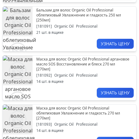
Бальзам для волос Organic Oil Professional
облепиховый Увлажнение и гладкость 250 мл
[
250мл
]
[
181091
]
Organic Oil
Professional
21
шт. в ящике
УЗНАТЬ ЦЕНУ
Маска для волос Organic Oil Professional аргановое
масло SOS Восстановление и блеск 270 мл
[
270мл
]
[
181092
]
Organic Oil
Professional
14
шт. в ящике
УЗНАТЬ ЦЕНУ
Маска для волос Organic Oil Professional
облепиховая Увлажнение и гладкость 270 мл
[
270мл
]
[
181093
]
Organic Oil
Professional
14
шт. в ящике