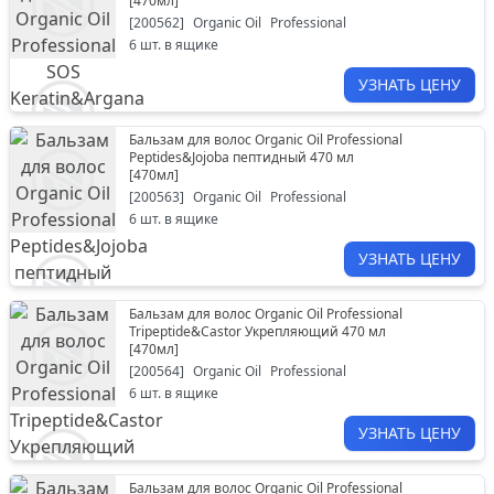
[
470мл
]
[
200562
]
Organic Oil
Professional
6
шт. в ящике
УЗНАТЬ ЦЕНУ
Бальзам для волос Organic Oil Professional
Peptides&Jojoba пептидный 470 мл
[
470мл
]
[
200563
]
Organic Oil
Professional
6
шт. в ящике
УЗНАТЬ ЦЕНУ
Бальзам для волос Organic Oil Professional
Tripeptide&Castor Укрепляющий 470 мл
[
470мл
]
[
200564
]
Organic Oil
Professional
6
шт. в ящике
УЗНАТЬ ЦЕНУ
Бальзам для волос Organic Oil Professional