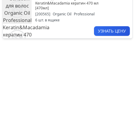
Keratin&Macadamia кератин 470 мл
[
470мл
]
[
200565
]
Organic Oil
Professional
6
шт. в ящике
УЗНАТЬ ЦЕНУ