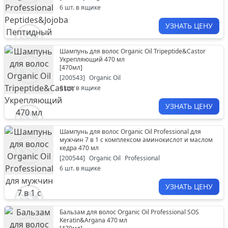
6
шт. в ящике
УЗНАТЬ ЦЕНУ
Шампунь для волос Organic Oil Tripeptide&Castor
Укрепляющий 470 мл
[
470мл
]
[
200543
]
Organic Oil
6
шт. в ящике
УЗНАТЬ ЦЕНУ
Шампунь для волос Organic Oil Professional для
мужчин 7 в 1 с комплексом аминокислот и маслом
кедра 470 мл
[
200544
]
Organic Oil
Professional
6
шт. в ящике
УЗНАТЬ ЦЕНУ
Бальзам для волос Organic Oil Professional SOS
Keratin&Argana 470 мл