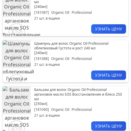
мл
[
240мл
]
[
181087
]
Organic Oil
Professional
21
шт. в ящике
УЗНАТЬ ЦЕНУ
Шампунь для волос Organic Oil Professional
облепиховый Густота и рост 240 мл
[
240мл
]
[
181088
]
Organic Oil
Professional
21
шт. в ящике
УЗНАТЬ ЦЕНУ
Бальзам для волос Organic Oil Professional
аргановое масло SOS Восстановление и блеск 250
мл
[
250мл
]
[
181090
]
Organic Oil
Professional
21
шт. в ящике
УЗНАТЬ ЦЕНУ