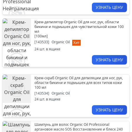
УЗНАТЬ ЦЕНУ
Крем-депилятор Organic Oil для ног, рук, области
бикини и подмышек для чувствительной кожи 100
мл
[
100мл
]
[
143533
]
Organic Oil
Хит
24
шт. в ящике
УЗНАТЬ ЦЕНУ
Крем-скраб Organic Oil для депиляции для ног, рук,
области бикини и подмышек для всех типов кожи
100 мл
[
143534
]
Organic Oil
24
шт. в ящике
УЗНАТЬ ЦЕНУ
Шампунь для волос Organic Oil Professional
аргановое масло SOS Восстановление и блеск 240