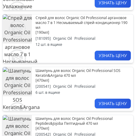
УЗНАТЬ ЦЕНУ
Спрей для волос Organic Oil Professional аргановое
масло 7 в 1 Несмываемый спрей-кондиционер 190
мл
[
190мл
]
[
181095
]
Organic Oil
Professional
12
шт. в ящике
УЗНАТЬ ЦЕНУ
Шампунь для волос Organic Oil Professional SOS
Keratin&Argana 470 мл
[
470мл
]
[
200541
]
Organic Oil
Professional
6
шт. в ящике
УЗНАТЬ ЦЕНУ
Шампунь для волос Organic Oil Professional
Peptides&Jojoba Пептидный 470 мл
[
470мл
]
[
200542
]
Organic Oil
Professional