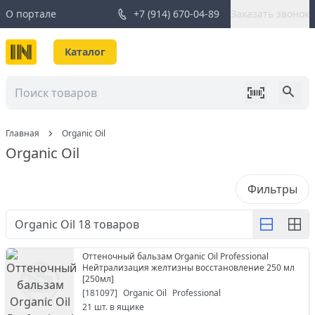
О портале
+7 (914) 670-04-89
Заказать звонок
Каталог
Главная
Organic Oil
Organic Oil
Фильтры
Organic Oil
18
товаров
Оттеночный бальзам Organic Oil Professional
Нейтрализация желтизны восстановление 250 мл
[
250мл
]
[
181097
]
Organic Oil
Professional
21
шт. в ящике