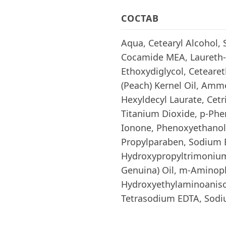
СОСТАВ
Aqua, Cetearyl Alcohol, 
Cocamide MEA, Laureth-2
Ethoxydiglycol, Cetearet
(Peach) Kernel Oil, Am
Hexyldecyl Laurate, Cetr
Titanium Dioxide, p-Ph
Ionone, Phenoxyethanol
Propylparaben, Sodium E
Hydroxypropyltrimonium
Genuina) Oil, m-Aminoph
Hydroxyethylaminoaniso
Tetrasodium EDTA, Sodiu