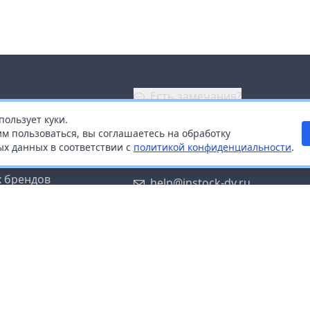
Есть замечания?
пользует куки.
ой
+7 (914) 670-04-89
м пользоваться, вы соглашаетесь на обработку
х данных в соответствии с
политикой конфиденциальности
.
дистрибьюторам
Заказать звонок
 брендов
help@instock-dv.ru
тку персональных