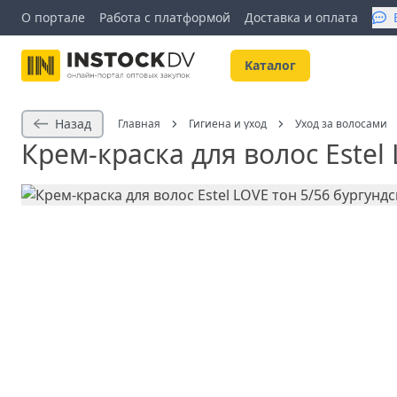
О портале
Работа с платформой
Доставка и оплата
Kаталог
Назад
Главная
Гигиена и уход
Уход за волосами
Крем-краска для волос Estel