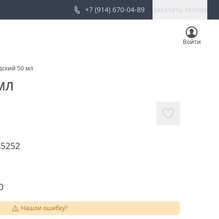
+7 (914) 670-04-89
Заказать звонок
Войти
ндский 50 мл
мл
45252
0
Нашли ошибку?