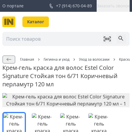
О портале
+7 (914) 670-04-89
Заказать звонок
Каталог
Главная
Гигиена и уход
Уход за волосами
Краски
Крем-гель краска для волос Estel Color
Signature Стойкая тон 6/71 Коричневый
перламутр 120 мл