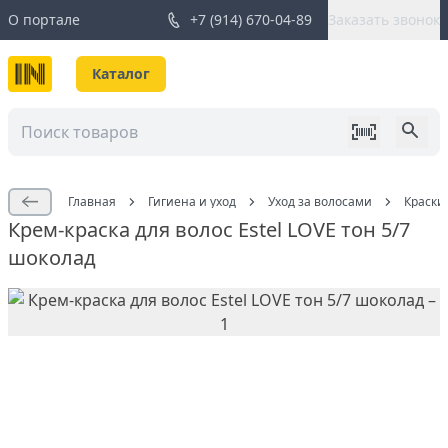
О портале
+7 (914) 670-04-89
Заказать звонок
Каталог
Главная
Гигиена и уход
Уход за волосами
Краски
Крем-краска для волос Estel LOVE тон 5/7
шоколад