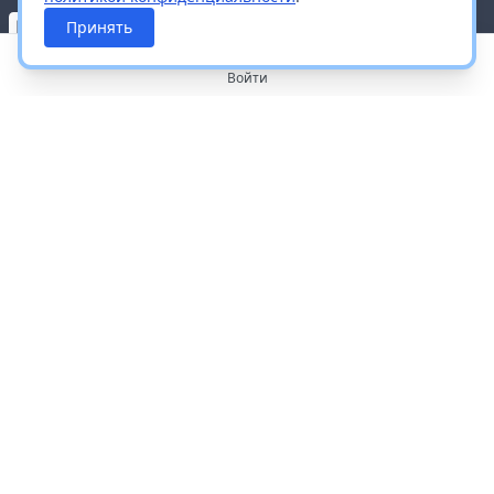
Принять
Войти
О портале
Работа с платформой
Производителям и дистрибьюторам
Продвижение ваших брендов
Публичная оферта
Согласие на обработку персональных данных
Доставка и оплата
Контакты