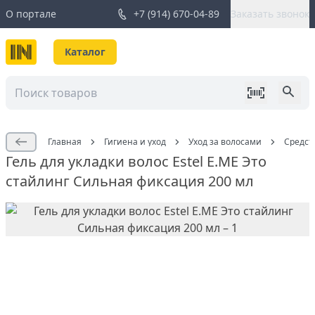
О портале
+7 (914) 670-04-89
Заказать звонок
Каталог
Главная
Гигиена и уход
Уход за волосами
Средст
Гель для укладки волос Estel E.ME Это
стайлинг Сильная фиксация 200 мл