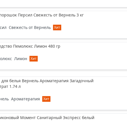
орошок Персил Свежесть от Вернель 3 кг
сил
Свежесть от Вернель
Хит
едство Пемолюкс Лимон 480 гр
олюкс
Лимон
Хит
 для белья Вернель Ароматерапия Загадочный
трат 1.74 л
нель
Ароматерапия
Хит
ликоновый Момент Санитарный Экспресс белый