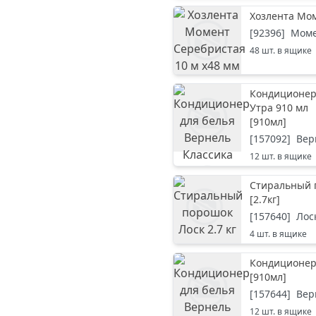
Хозлента Мом
[
92396
]
Мом
48
шт. в ящике
Кондиционер 
Утра 910 мл
[
910мл
]
[
157092
]
Вер
12
шт. в ящике
Стиральный п
[
2.7кг
]
[
157640
]
Лос
4
шт. в ящике
Кондиционер 
[
910мл
]
[
157644
]
Вер
12
шт. в ящике