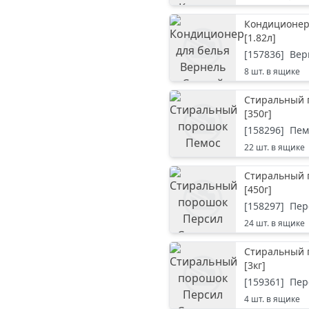
Кондиционер
[
1.82л
]
[
157836
]
Вер
8
шт. в ящике
Стиральный 
[
350г
]
[
158296
]
Пем
22
шт. в ящике
Стиральный 
[
450г
]
[
158297
]
Пер
24
шт. в ящике
Стиральный 
[
3кг
]
[
159361
]
Пер
4
шт. в ящике