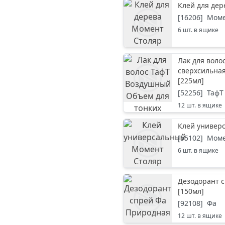
Клей для дер
[
16206
]
Мом
6
шт. в ящике
Лак для воло
сверхсильная
[
225мл
]
[
52256
]
ТафТ
12
шт. в ящике
Клей универс
[
55102
]
Мом
6
шт. в ящике
Дезодорант 
[
150мл
]
[
92108
]
Фа
12
шт. в ящике