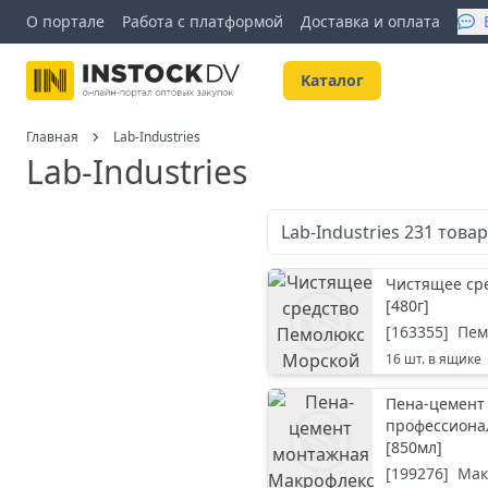
О портале
Работа с платформой
Доставка и оплата
Kаталог
Главная
Lab-Industries
Lab-Industries
Lab-Industries
231
това
Чистящее сре
[
480г
]
[
163355
]
Пем
16
шт. в ящике
Пена-цемент
профессиона
[
850мл
]
[
199276
]
Мак