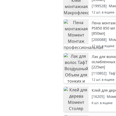
[
199528
]
Мак
12
шт. в ящике
Пена монтаж
PS850 850 мл
[
850мл
]
[
200088
]
Мом
12
шт. в ящике
Лак для воло
ослабленных 
[
225мл
]
[
110802
]
Таф
12
шт. в ящике
Клей для дер
[
16205
]
Мом
6
шт. в ящике