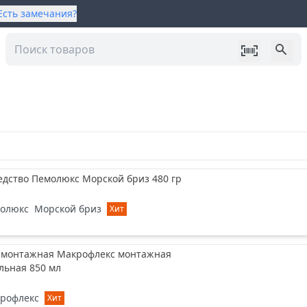
Есть замечания?
р
дство Пемолюкс Морской бриз 480 гр
олюкс
Морской бриз
Хит
 монтажная Макрофлекс монтажная
льная 850 мл
рофлекс
Хит