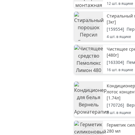
12
шт. в ящике
Стиральный п
[
3кг
]
[
159554
]
Пер
4
шт. в ящике
Чистящее ср
[
480г
]
[
163304
]
Пем
16
шт. в ящике
Кондиционер
лотос концен
[
1.74л
]
[
170726
]
Вер
8
шт. в ящике
Герметик си
280 мл