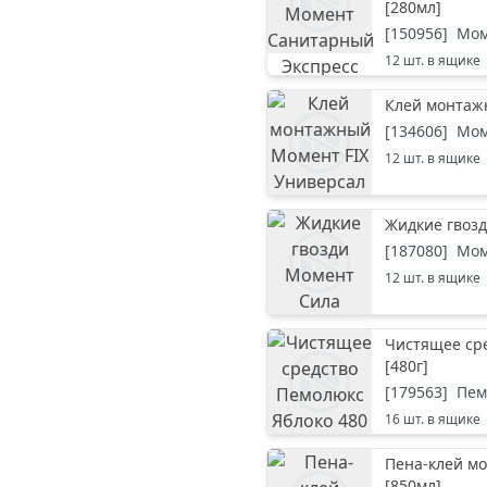
[
280мл
]
[
150956
]
Мом
12
шт. в ящике
Клей монтаж
[
134606
]
Мом
12
шт. в ящике
Жидкие гвозд
[
187080
]
Мом
12
шт. в ящике
Чистящее сре
[
480г
]
[
179563
]
Пем
16
шт. в ящике
Пена-клей м
[
850мл
]