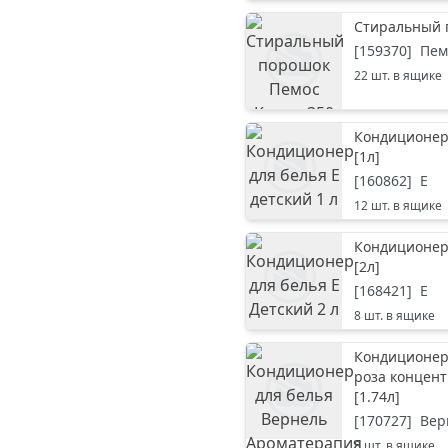
Стиральный 
[
159370
]
Пем
22
шт. в ящике
Кондиционер 
[
1л
]
[
160862
]
Е
12
шт. в ящике
Кондиционер 
[
2л
]
[
168421
]
Е
8
шт. в ящике
Кондиционер
роза концент
[
1.74л
]
[
170727
]
Вер
8
шт. в ящике