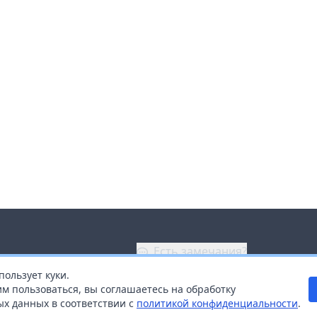
Есть замечания?
пользует куки.
ой
+7 (914) 670-04-89
м пользоваться, вы соглашаетесь на обработку
х данных в соответствии с
политикой конфиденциальности
.
дистрибьюторам
Заказать звонок