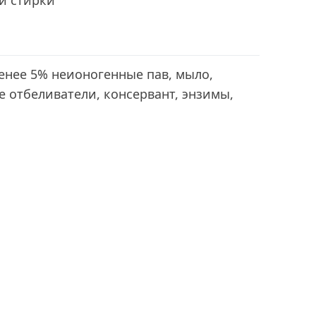
й стирки
енее 5% неионогенные пав, мыло,
 отбеливатели, консервант, энзимы,