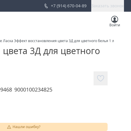
+7 (914) 670-04-89
Заказать звонок
Войти
е Ласка Эффект восстановления цвета 3Д для цветного белья 1 л
 цвета 3Д для цветного
09468
9000100234825
Нашли ошибку?