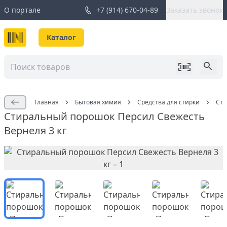
О портале
+7 (914) 670-04-89
Заказать звонок
Каталог
Главная
Бытовая химия
Средства для стирки
Сти
Стиральный порошок Персил Свежесть
Вернеля 3 кг