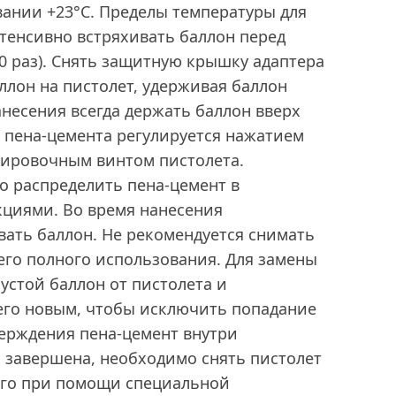
вании +23°C. Пределы температуры для
Интенсивно встряхивать баллон перед
20 раз). Снять защитную крышку адаптера
ллон на пистолет, удерживая баллон
анесения всегда держать баллон вверх
 пена-цемента регулируется нажатием
улировочным винтом пистолета.
о распределить пена-цемент в
кциями. Во время нанесения
ать баллон. Не рекомендуется снимать
 его полного использования. Для замены
устой баллон от пистолета и
его новым, чтобы исключить попадание
верждения пена-цемент внутри
а завершена, необходимо снять пистолет
 его при помощи специальной