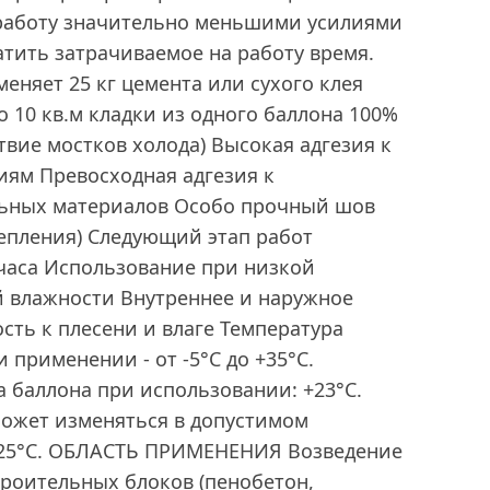
работу значительно меньшими усилиями
атить затрачиваемое на работу время.
еняет 25 кг цемента или сухого клея
 10 кв.м кладки из одного баллона 100%
твие мостков холода) Высокая адгезия к
ям Превосходная адгезия к
ьных материалов Особо прочный шов
епления) Следующий этап работ
 часа Использование при низкой
й влажности Внутреннее и наружное
ть к плесени и влаге Температура
применении - от -5°C до +35°C.
 баллона при использовании: +23°С.
может изменяться в допустимом
 +25°С. ОБЛАСТЬ ПРИМЕНЕНИЯ Возведение
троительных блоков (пенобетон,