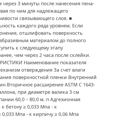
м через 3 минуты после нанесения пена-
ивая по ним для надлежащего
чивости связывающего слоя. ■
ность каждого ряда уровнем. Если
лонение, отшлифовать поверхность
абразивным материалом до полного
тупить к следующему этапу
анее, чем через 2 часа после склейки.
РИСТИКИ Наименование показателя
еханизм отверждения За счет влаги
вания поверхностной пленки Внутренний
мин Вторичное расширение ASTM C 1643-
аллона, при диаметре валика 3 см
ании 60,0 – 80,0 м. п Адгезионная
к бетону ≥ 0,033 Мпа - к
0,033 Мпа - к кирпичу ≥ 0,06 Мпа