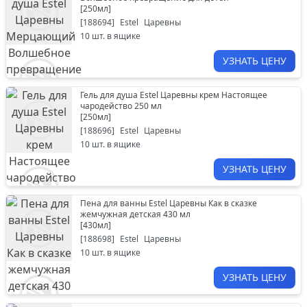
[
250мл
]
[
188694
]
Estel
Царевны
10
шт. в ящике
УЗНАТЬ ЦЕНУ
Гель для душа Estel Царевны крем Настоящее
чародейство 250 мл
[
250мл
]
[
188696
]
Estel
Царевны
10
шт. в ящике
УЗНАТЬ ЦЕНУ
Пена для ванны Estel Царевны Как в сказке
жемчужная детская 430 мл
[
430мл
]
[
188698
]
Estel
Царевны
10
шт. в ящике
УЗНАТЬ ЦЕНУ