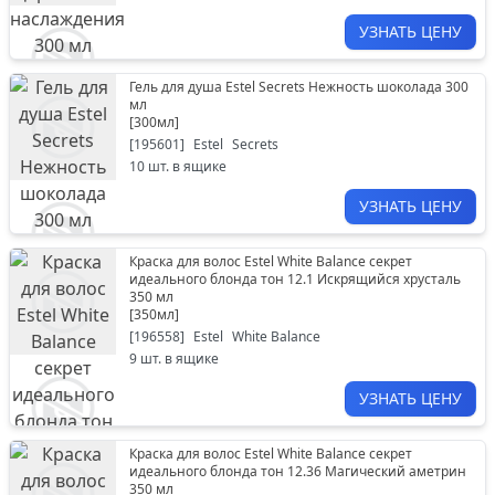
УЗНАТЬ ЦЕНУ
Гель для душа Estel Secrets Нежность шоколада 300
мл
[
300мл
]
[
195601
]
Estel
Secrets
10
шт. в ящике
УЗНАТЬ ЦЕНУ
Краска для волос Estel White Balance секрет
идеального блонда тон 12.1 Искрящийся хрусталь
350 мл
[
350мл
]
[
196558
]
Estel
White Balance
9
шт. в ящике
УЗНАТЬ ЦЕНУ
Краска для волос Estel White Balance секрет
идеального блонда тон 12.36 Магический аметрин
350 мл