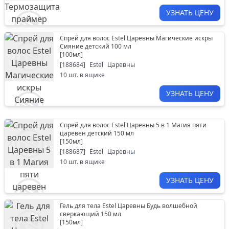
УЗНАТЬ ЦЕНУ
Спрей для волос Estel Царевны Магические искры
Сияние детский 100 мл
[
100мл
]
[
188684
]
Estel
Царевны
10
шт. в ящике
УЗНАТЬ ЦЕНУ
Спрей для волос Estel Царевны 5 в 1 Магия пяти
царевен детский 150 мл
[
150мл
]
[
188687
]
Estel
Царевны
10
шт. в ящике
УЗНАТЬ ЦЕНУ
Гель для тела Estel Царевны Будь волшебной
сверкающий 150 мл
[
150мл
]