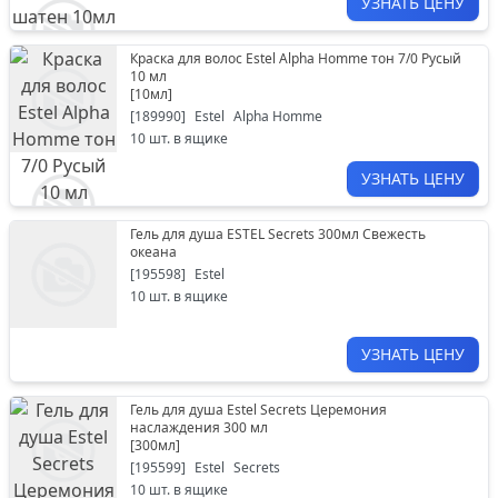
УЗНАТЬ ЦЕНУ
Краска для волос Estel Alpha Homme тон 7/0 Русый
10 мл
[
10мл
]
[
189990
]
Estel
Alpha Homme
10
шт. в ящике
УЗНАТЬ ЦЕНУ
Гель для душа ESTEL Secrets 300мл Свежесть
океана
[
195598
]
Estel
10
шт. в ящике
УЗНАТЬ ЦЕНУ
Гель для душа Estel Secrets Церемония
наслаждения 300 мл
[
300мл
]
[
195599
]
Estel
Secrets
10
шт. в ящике