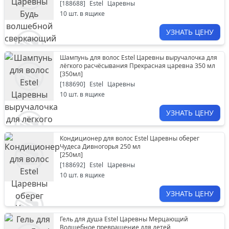
[
188688
]
Estel
Царевны
10
шт. в ящике
УЗНАТЬ ЦЕНУ
Шампунь для волос Estel Царевны выручалочка для
лёгкого расчёсывания Прекрасная царевна 350 мл
[
350мл
]
[
188690
]
Estel
Царевны
10
шт. в ящике
УЗНАТЬ ЦЕНУ
Кондиционер для волос Estel Царевны оберег
Чудеса Дивногорья 250 мл
[
250мл
]
[
188692
]
Estel
Царевны
10
шт. в ящике
УЗНАТЬ ЦЕНУ
Гель для душа Estel Царевны Мерцающий
Волшебное превращение для детей