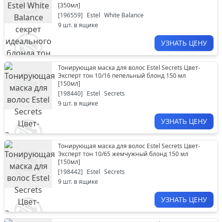
[
350мл
]
[
196559
]
Estel
White Balance
9
шт. в ящике
УЗНАТЬ ЦЕНУ
Тонирующая маска для волос Estel Secrets Цвет-
Эксперт тон 10/16 пепельный блонд 150 мл
[
150мл
]
[
198440
]
Estel
Secrets
9
шт. в ящике
УЗНАТЬ ЦЕНУ
Тонирующая маска для волос Estel Secrets Цвет-
Эксперт тон 10/65 жемчужный блонд 150 мл
[
150мл
]
[
198442
]
Estel
Secrets
9
шт. в ящике
УЗНАТЬ ЦЕНУ