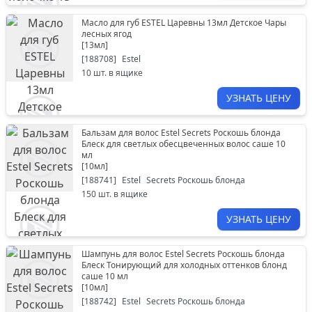
Масло для губ ESTEL Царевны 13мл Детское Чары
лесных ягод
[
13мл
]
[
188708
]
Estel
10
шт. в ящике
УЗНАТЬ ЦЕНУ
Бальзам для волос Estel Secrets Роскошь блонда
Блеск для светлых обесцвеченных волос саше 10
мл
[
10мл
]
[
188741
]
Estel
Secrets Роскошь блонда
150
шт. в ящике
УЗНАТЬ ЦЕНУ
Шампунь для волос Estel Secrets Роскошь блонда
Блеск Тонирующий для холодных оттенков блонд
саше 10 мл
[
10мл
]
[
188742
]
Estel
Secrets Роскошь блонда