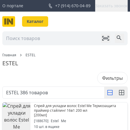
О портале
+7 (914) 670-04-89
Заказать звонок
Каталог
Главная
ESTEL
ESTEL
Фильтры
ESTEL
386
товаров
Спрей для укладки волос Estel Me Термозащита
праймер стайлинг 16в1 200 мл
[
200мл
]
[
188670
]
Estel
Me
10
шт. в ящике