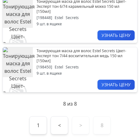
Тонирующая маска для волос Estel Secrets Цвет-
Эксперт тон 6/74 карамельный мокко 150 мл
[
150мл
]
[
198448
]
Estel
Secrets
9
шт. в ящике
УЗНАТЬ ЦЕНУ
Тонирующая маска для волос Estel Secrets Цвет-
Эксперт тон 7/44 восхитительная медь 150 мл
[
150мл
]
[
198450
]
Estel
Secrets
9
шт. в ящике
УЗНАТЬ ЦЕНУ
8
из
8
1
<
>
8