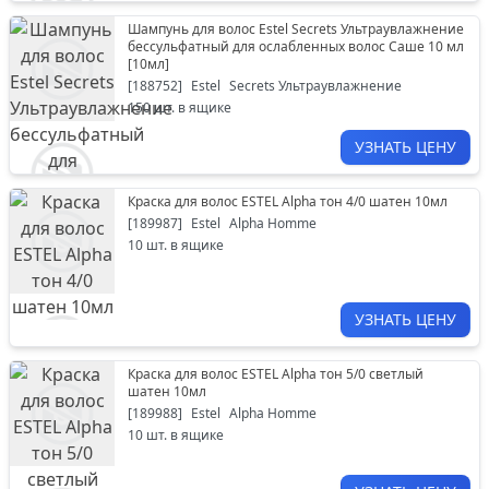
Шампунь для волос Estel Secrets Ультраувлажнение
бессульфатный для ослабленных волос Саше 10 мл
[
10мл
]
[
188752
]
Estel
Secrets Ультраувлажнение
150
шт. в ящике
УЗНАТЬ ЦЕНУ
Краска для волос ESTEL Alpha тон 4/0 шатен 10мл
[
189987
]
Estel
Alpha Homme
10
шт. в ящике
УЗНАТЬ ЦЕНУ
Краска для волос ESTEL Alpha тон 5/0 светлый
шатен 10мл
[
189988
]
Estel
Alpha Homme
10
шт. в ящике