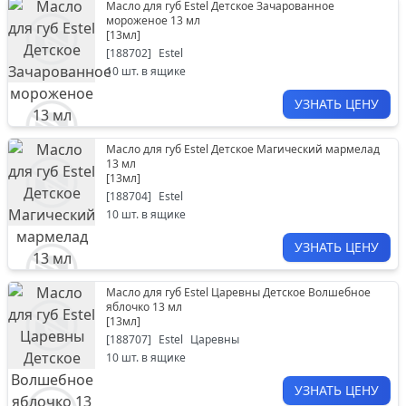
Масло для губ Estel Детское Зачарованное
мороженое 13 мл
[
13мл
]
[
188702
]
Estel
10
шт. в ящике
УЗНАТЬ ЦЕНУ
Масло для губ Estel Детское Магический мармелад
13 мл
[
13мл
]
[
188704
]
Estel
10
шт. в ящике
УЗНАТЬ ЦЕНУ
Масло для губ Estel Царевны Детское Волшебное
яблочко 13 мл
[
13мл
]
[
188707
]
Estel
Царевны
10
шт. в ящике
УЗНАТЬ ЦЕНУ