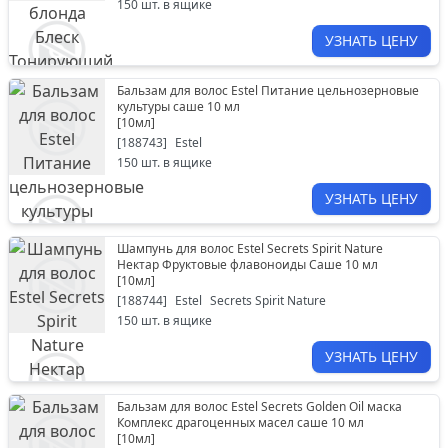
150
шт. в ящике
УЗНАТЬ ЦЕНУ
Бальзам для волос Estel Питание цельнозерновые
культуры саше 10 мл
[
10мл
]
[
188743
]
Estel
150
шт. в ящике
УЗНАТЬ ЦЕНУ
Шампунь для волос Estel Secrets Spirit Nature
Нектар Фруктовые флавоноиды Саше 10 мл
[
10мл
]
[
188744
]
Estel
Secrets Spirit Nature
150
шт. в ящике
УЗНАТЬ ЦЕНУ
Бальзам для волос Estel Secrets Golden Oil маска
Комплекс драгоценных масел саше 10 мл
[
10мл
]