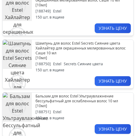
окрашенных мелированных волос Саше 10 мл
[
10мл
]
[
188749
]
Estel
150
шт. в ящике
УЗНАТЬ ЦЕНУ
Шампунь для волос Estel Secrets Сияние цвета
Хайлайтер для окрашенных мелированных волос
Саше 10 мл
[
10мл
]
[
188750
]
Estel
Secrets Сияние цвета
150
шт. в ящике
УЗНАТЬ ЦЕНУ
Бальзам для волос Estel Ультраувлажнение
бессульфатный для ослабленных волос 10 мл
[
10мл
]
[
188751
]
Estel
150
шт. в ящике
УЗНАТЬ ЦЕНУ