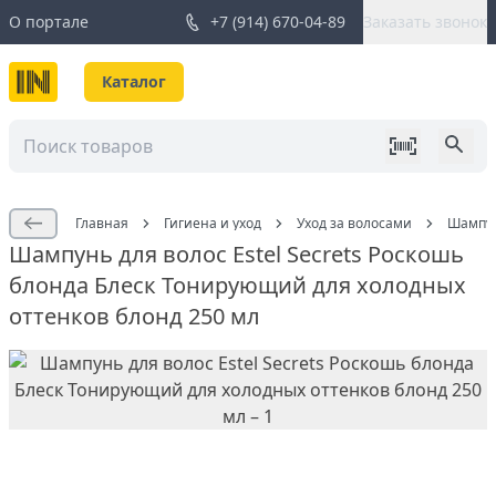
О портале
+7 (914) 670-04-89
Заказать звонок
Каталог
Главная
Гигиена и уход
Уход за волосами
Шампун
Шампунь для волос Estel Secrets Роскошь
блонда Блеск Тонирующий для холодных
оттенков блонд 250 мл