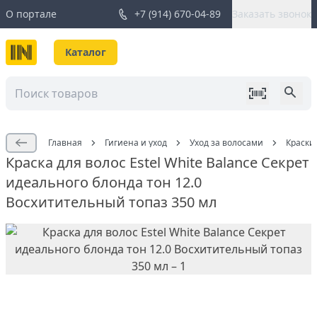
О портале
+7 (914) 670-04-89
Заказать звонок
Каталог
Главная
Гигиена и уход
Уход за волосами
Краски
Краска для волос Estel White Balance Секрет
идеального блонда тон 12.0
Восхитительный топаз 350 мл