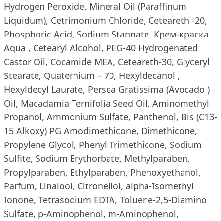
Hydrogen Peroxide, Mineral Oil (Paraffinum
Liquidum), Cetrimonium Chloride, Сeteareth -20,
Phosphoric Acid, Sodium Stannate. Крем-краска
Aqua , Cetearyl Alcohol, PEG-40 Hydrogenated
Castor Oil, Cocamide MEA, Ceteareth-30, Glyceryl
Stearate, Quaternium – 70, Hexyldecanol ,
Hexyldecyl Laurate, Persea Gratissima (Avocado )
Oil, Macadamia Ternifolia Seed Oil, Aminomethyl
Propanol, Ammonium Sulfate, Panthenol, Bis (C13-
15 Alkoxy) PG Amodimethicone, Dimethicone,
Propylene Glycol, Phenyl Trimethicone, Sodium
Sulfite, Sodium Erythorbate, Methylparaben,
Propylparaben, Ethylparaben, Phenoxyethanol,
Parfum, Linalool, Citronellol, alpha-Isomethyl
Ionone, Tetrasodium EDTA, Toluene-2,5-Diamino
Sulfate, p-Aminophenol, m-Aminophenol,