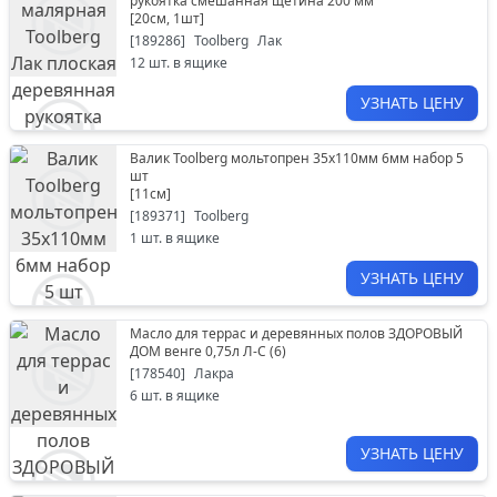
рукоятка смешанная щетина 200 мм
[
20см, 1шт
]
[
189286
]
Toolberg
Лак
12
шт. в ящике
УЗНАТЬ ЦЕНУ
Валик Toolberg мольтопрен 35х110мм 6мм набор 5
шт
[
11см
]
[
189371
]
Toolberg
1
шт. в ящике
УЗНАТЬ ЦЕНУ
Масло для террас и деревянных полов ЗДОРОВЫЙ
ДОМ венге 0,75л Л-С (6)
[
178540
]
Лакра
6
шт. в ящике
УЗНАТЬ ЦЕНУ