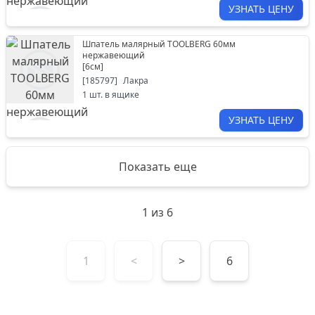
УЗНАТЬ ЦЕНУ
Шпатель малярный TOOLBERG 60мм
нержавеющий
[
6см
]
[
185797
]
Лакра
1
шт. в ящике
УЗНАТЬ ЦЕНУ
Показать еще
1
из
6
1
<
>
6