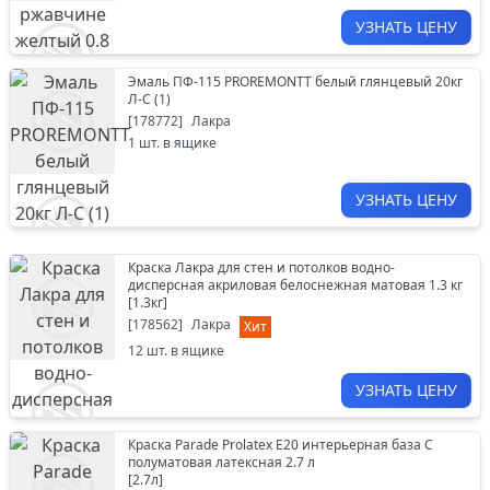
УЗНАТЬ ЦЕНУ
Эмаль ПФ-115 PROREMONTT белый глянцевый 20кг
Л-С (1)
[
178772
]
Лакра
1
шт. в ящике
УЗНАТЬ ЦЕНУ
Краска Лакра для стен и потолков водно-
дисперсная акриловая белоснежная матовая 1.3 кг
[
1.3кг
]
[
178562
]
Лакра
Хит
12
шт. в ящике
УЗНАТЬ ЦЕНУ
Краска Parade Prolatex Е20 интерьерная база С
полуматовая латексная 2.7 л
[
2.7л
]