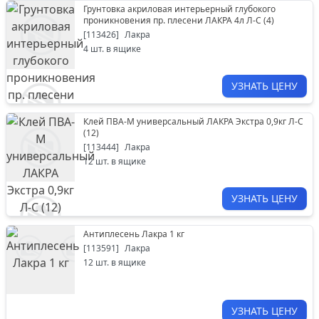
Грунтовка акриловая интерьерный глубокого
проникновения пр. плесени ЛАКРА 4л Л-С (4)
[
113426
]
Лакра
4
шт. в ящике
УЗНАТЬ ЦЕНУ
Клей ПВА-М универсальный ЛАКРА Экстра 0,9кг Л-С
(12)
[
113444
]
Лакра
12
шт. в ящике
УЗНАТЬ ЦЕНУ
Антиплесень Лакра 1 кг
[
113591
]
Лакра
12
шт. в ящике
УЗНАТЬ ЦЕНУ