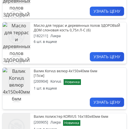
УЗНАТЬ ЦЕНУ
Масло для террас и деревянных полов ЗДОРОВЫЙ
ДОМ слоновая кость 0,75л Л-С (6)
[
182211
]
Лакра
6
шт. в ящике
УЗНАТЬ ЦЕНУ
Валик Korvus велюр 4х150х40мм 6мм
[
15см
]
[
200904
]
Korvus
Новинка
1
шт. в ящике
УЗНАТЬ ЦЕНУ
Валик полиэстер KORVUS 16х180х40мм 6мм
[
200905
]
Лакра
Новинка