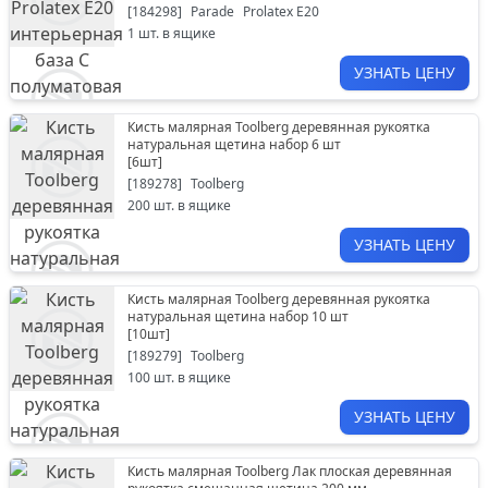
[
184298
]
Parade
Prolatex Е20
1
шт. в ящике
УЗНАТЬ ЦЕНУ
Кисть малярная Toolberg деревянная рукоятка
натуральная щетина набор 6 шт
[
6шт
]
[
189278
]
Toolberg
200
шт. в ящике
УЗНАТЬ ЦЕНУ
Кисть малярная Toolberg деревянная рукоятка
натуральная щетина набор 10 шт
[
10шт
]
[
189279
]
Toolberg
100
шт. в ящике
УЗНАТЬ ЦЕНУ
Кисть малярная Toolberg Лак плоская деревянная