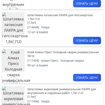
УЗНАТЬ ЦЕНУ
Шпатлевка латексная ЛАКРА для гипсокартона
1,5кг (12)
[
1.5кг
]
[
114048
]
Лакра
12
шт. в ящике
УЗНАТЬ ЦЕНУ
Клей Алмаз Пресс Холодная сварка универсальная
58 гр
[
117494
]
Алмаз Пресс
Холодная сварка
90
шт. в ящике
УЗНАТЬ ЦЕНУ
Шпатлевка акриловая универсальная ЛАКРА для
внутренних и наружных работ 1,5кг (12)
[
1.5кг
]
[
117496
]
Лакра