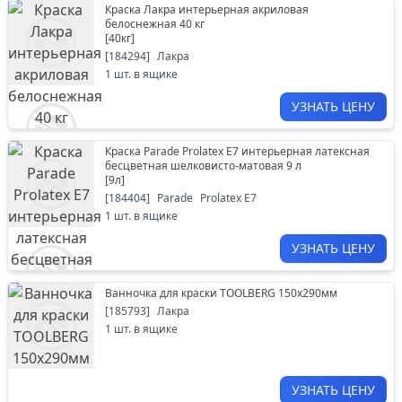
Краска Лакра интерьерная акриловая
белоснежная 40 кг
[
40кг
]
[
184294
]
Лакра
1
шт. в ящике
УЗНАТЬ ЦЕНУ
Краска Parade Prolatex Е7 интерьерная латексная
бесцветная шелковисто-матовая 9 л
[
9л
]
[
184404
]
Parade
Prolatex Е7
1
шт. в ящике
УЗНАТЬ ЦЕНУ
Ванночка для краски TOOLBERG 150х290мм
[
185793
]
Лакра
1
шт. в ящике
УЗНАТЬ ЦЕНУ