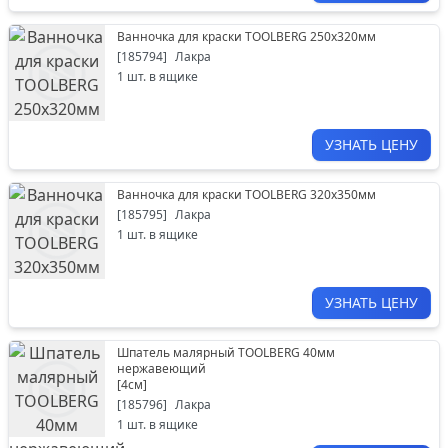
Ванночка для краски TOOLBERG 250х320мм
[
185794
]
Лакра
1
шт. в ящике
УЗНАТЬ ЦЕНУ
Ванночка для краски TOOLBERG 320х350мм
[
185795
]
Лакра
1
шт. в ящике
УЗНАТЬ ЦЕНУ
Шпатель малярный TOOLBERG 40мм
нержавеющий
[
4см
]
[
185796
]
Лакра
1
шт. в ящике