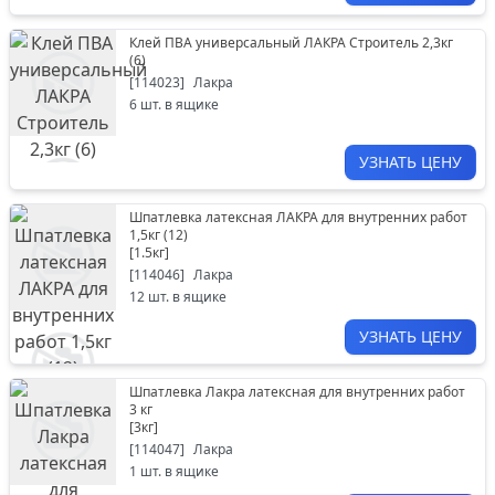
Клей ПВА универсальный ЛАКРА Строитель 2,3кг
(6)
[
114023
]
Лакра
6
шт. в ящике
УЗНАТЬ ЦЕНУ
Шпатлевка латексная ЛАКРА для внутренних работ
1,5кг (12)
[
1.5кг
]
[
114046
]
Лакра
12
шт. в ящике
УЗНАТЬ ЦЕНУ
Шпатлевка Лакра латексная для внутренних работ
3 кг
[
3кг
]
[
114047
]
Лакра
1
шт. в ящике