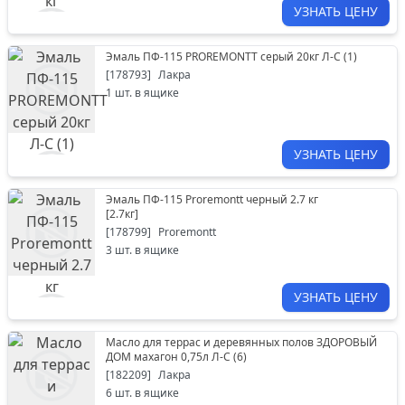
УЗНАТЬ ЦЕНУ
Эмаль ПФ-115 PROREMONTT серый 20кг Л-С (1)
[
178793
]
Лакра
1
шт. в ящике
УЗНАТЬ ЦЕНУ
Эмаль ПФ-115 Proremontt черный 2.7 кг
[
2.7кг
]
[
178799
]
Proremontt
3
шт. в ящике
УЗНАТЬ ЦЕНУ
Масло для террас и деревянных полов ЗДОРОВЫЙ
ДОМ махагон 0,75л Л-С (6)
[
182209
]
Лакра
6
шт. в ящике