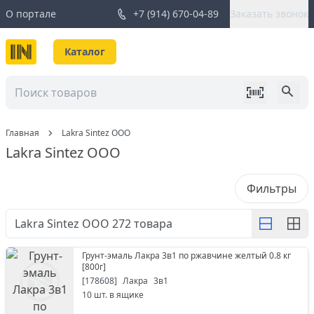
О портале
+7 (914) 670-04-89
Заказать звонок
Каталог
Главная
Lakra Sintez ООО
Lakra Sintez ООО
Фильтры
Lakra Sintez ООО
272
товара
Грунт-эмаль Лакра 3в1 по ржавчине желтый 0.8 кг
[
800г
]
[
178608
]
Лакра
3в1
10
шт. в ящике