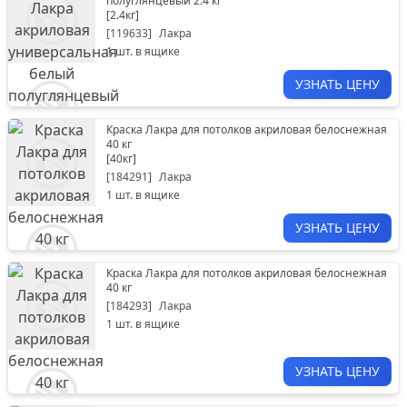
полуглянцевый 2.4 кг
[
2.4кг
]
[
119633
]
Лакра
1
шт. в ящике
УЗНАТЬ ЦЕНУ
Краска Лакра для потолков акриловая белоснежная
40 кг
[
40кг
]
[
184291
]
Лакра
1
шт. в ящике
УЗНАТЬ ЦЕНУ
Краска Лакра для потолков акриловая белоснежная
40 кг
[
184293
]
Лакра
1
шт. в ящике
УЗНАТЬ ЦЕНУ