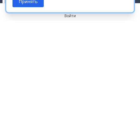
Принять
Войти
О портале
Работа с платформой
Производителям и дистрибьюторам
Продвижение ваших брендов
Публичная оферта
Согласие на обработку персональных данных
Доставка и оплата
Контакты