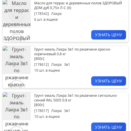
Масло для террас и деревянных полов ЗДОРОВЫЙ
ДОМ дуб 0,75л Л-С (6)
[
178542
]
Лакра
6
шт. в ящике
УЗНАТЬ ЦЕНУ
Грунт-эмаль Лакра 3в1 по ржавчине красно-
коричневый 0.8 кг
[
800г
]
[
178612
]
Лакра
3в1
10
шт. в ящике
УЗНАТЬ ЦЕНУ
Грунт-эмаль Лакра 3в1 по ржавчине сигнально-
синий RAL 5005 0.8 кг
[
800г
]
[
178617
]
Лакра
3в1
10
шт. в ящике
УЗНАТЬ ЦЕНУ