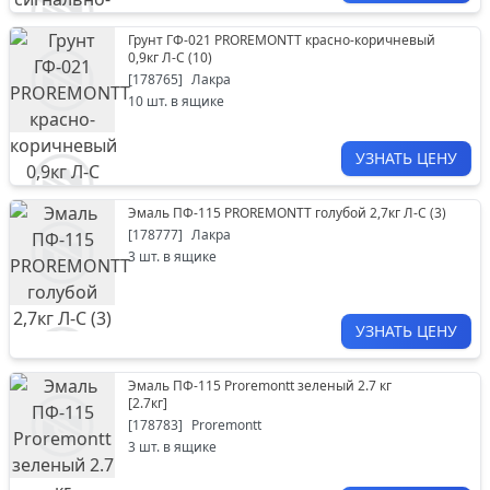
Грунт ГФ-021 PROREMONTT красно-коричневый
0,9кг Л-С (10)
[
178765
]
Лакра
10
шт. в ящике
УЗНАТЬ ЦЕНУ
Эмаль ПФ-115 PROREMONTT голубой 2,7кг Л-С (3)
[
178777
]
Лакра
3
шт. в ящике
УЗНАТЬ ЦЕНУ
Эмаль ПФ-115 Proremontt зеленый 2.7 кг
[
2.7кг
]
[
178783
]
Proremontt
3
шт. в ящике