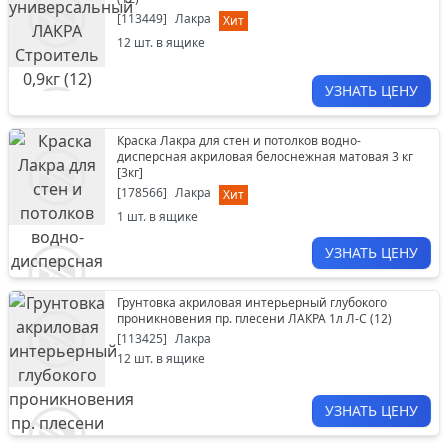
[
113449
]
Лакра
Хит
12
шт. в ящике
УЗНАТЬ ЦЕНУ
Краска Лакра для стен и потолков водно-
дисперсная акриловая белоснежная матовая 3 кг
[
3кг
]
[
178566
]
Лакра
Хит
1
шт. в ящике
УЗНАТЬ ЦЕНУ
Грунтовка акриловая интерьерный глубокого
проникновения пр. плесени ЛАКРА 1л Л-С (12)
[
113425
]
Лакра
12
шт. в ящике
УЗНАТЬ ЦЕНУ