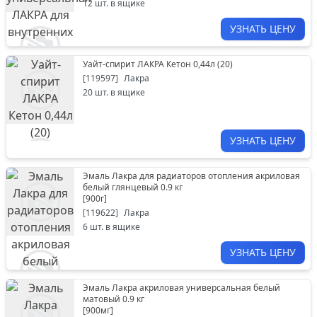
12
шт. в ящике
УЗНАТЬ ЦЕНУ
Уайт-спирит ЛАКРА Кетон 0,44л (20)
[
119597
]
Лакра
20
шт. в ящике
УЗНАТЬ ЦЕНУ
Эмаль Лакра для радиаторов отопления акриловая
белый глянцевый 0.9 кг
[
900г
]
[
119622
]
Лакра
6
шт. в ящике
УЗНАТЬ ЦЕНУ
Эмаль Лакра акриловая универсальная белый
матовый 0.9 кг
[
900мг
]