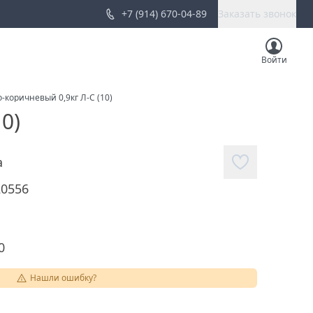
+7 (914) 670-04-89
Заказать звонок
Войти
коричневый 0,9кг Л-С (10)
0)
а
20556
0
Нашли ошибку?