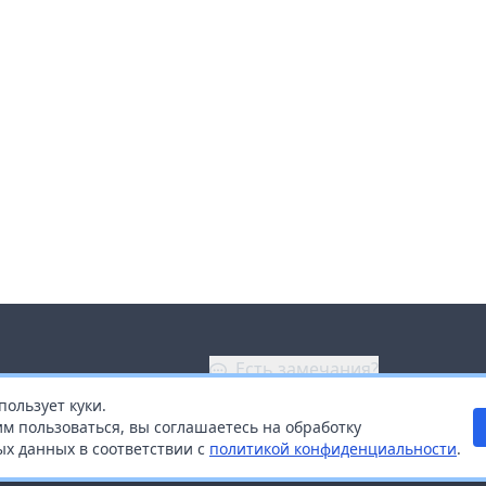
Есть замечания?
пользует куки.
ой
+7 (914) 670-04-89
м пользоваться, вы соглашаетесь на обработку
х данных в соответствии с
политикой конфиденциальности
.
дистрибьюторам
Заказать звонок