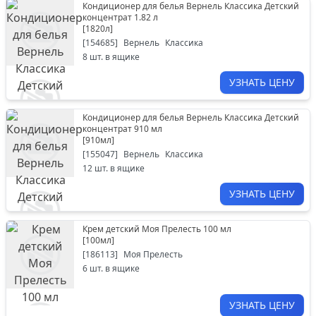
Кондиционер для белья Вернель Классика Детский
концентрат 1.82 л
[
1820л
]
[
154685
]
Вернель
Классика
8
шт. в ящике
УЗНАТЬ ЦЕНУ
Кондиционер для белья Вернель Классика Детский
концентрат 910 мл
[
910мл
]
[
155047
]
Вернель
Классика
12
шт. в ящике
УЗНАТЬ ЦЕНУ
Крем детский Моя Прелесть 100 мл
[
100мл
]
[
186113
]
Моя Прелесть
6
шт. в ящике
УЗНАТЬ ЦЕНУ