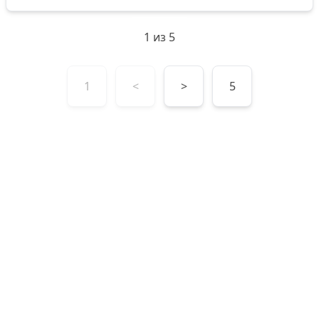
1
из
5
1
<
>
5