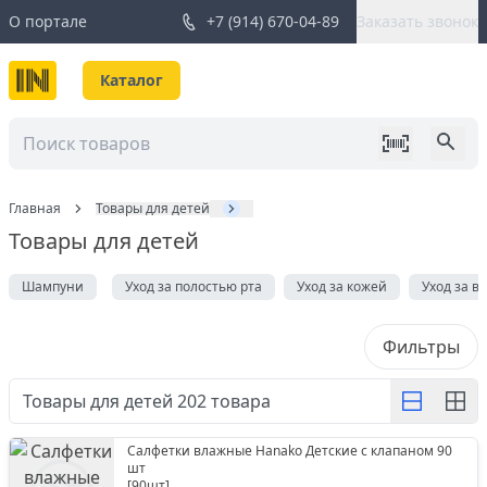
О портале
+7 (914) 670-04-89
Заказать звонок
Каталог
Главная
Товары для детей
Товары для детей
Шампуни
Уход за полостью рта
Уход за кожей
Уход за в
Фильтры
Товары для детей
202
товара
Салфетки влажные Hanako Детские с клапаном 90
шт
[
90шт
]