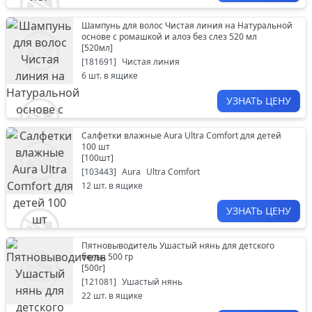
Шампунь для волос Чистая линия на Натуральной
основе с ромашкой и алоэ без слез 520 мл
[
520мл
]
[
181691
]
Чистая линия
6
шт. в ящике
УЗНАТЬ ЦЕНУ
Салфетки влажные Aura Ultra Comfort для детей
100 шт
[
100шт
]
[
103443
]
Aura
Ultra Comfort
12
шт. в ящике
УЗНАТЬ ЦЕНУ
Пятновыводитель Ушастый нянь для детского
белья 500 гр
[
500г
]
[
121081
]
Ушастый нянь
22
шт. в ящике