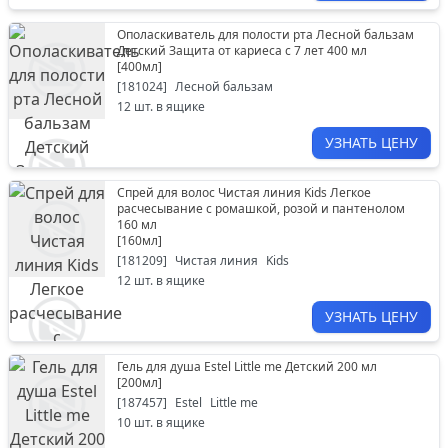
Ополаскиватель для полости рта Лесной бальзам
Детский Защита от кариеса с 7 лет 400 мл
[
400мл
]
[
181024
]
Лесной бальзам
12
шт. в ящике
УЗНАТЬ ЦЕНУ
Спрей для волос Чистая линия Kids Легкое
расчесывание с ромашкой, розой и пантенолом
160 мл
[
160мл
]
[
181209
]
Чистая линия
Kids
12
шт. в ящике
УЗНАТЬ ЦЕНУ
Гель для душа Estel Little me Детский 200 мл
[
200мл
]
[
187457
]
Estel
Little me
10
шт. в ящике