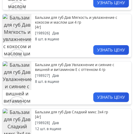
УЗНАТЬ ЦЕНУ
Бальзам для губ Дав Мягкость и увлажнение с
кокосом и маслом ши 4 гр
[
4г
]
[
198926
]
Дав
8
шт. в ящике
УЗНАТЬ ЦЕНУ
Бальзам для губ Дав Увлажнение и сияние с
вишней и витамином Е с оттенком 4 гр
[
198927
]
Дав
8
шт. в ящике
УЗНАТЬ ЦЕНУ
Бальзам для губ Дав Сладкий микс 3х4 гр
[
4г
]
[
198928
]
Дав
12
шт. в ящике