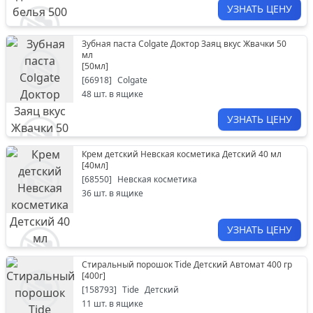
УЗНАТЬ ЦЕНУ
Зубная паста Colgate Доктор Заяц вкус Жвачки 50
мл
[
50мл
]
[
66918
]
Colgate
48
шт. в ящике
УЗНАТЬ ЦЕНУ
Крем детский Невская косметика Детский 40 мл
[
40мл
]
[
68550
]
Невская косметика
36
шт. в ящике
УЗНАТЬ ЦЕНУ
Стиральный порошок Tide Детский Автомат 400 гр
[
400г
]
[
158793
]
Tide
Детский
11
шт. в ящике