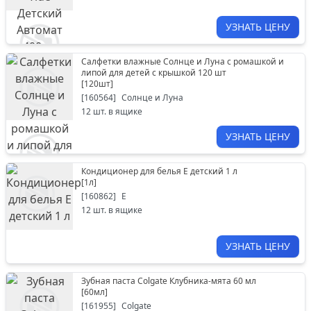
УЗНАТЬ ЦЕНУ
Салфетки влажные Солнце и Луна с ромашкой и
липой для детей с крышкой 120 шт
[
120шт
]
[
160564
]
Солнце и Луна
12
шт. в ящике
УЗНАТЬ ЦЕНУ
Кондиционер для белья Е детский 1 л
[
1л
]
[
160862
]
Е
12
шт. в ящике
УЗНАТЬ ЦЕНУ
Зубная паста Colgate Клубника-мята 60 мл
[
60мл
]
[
161955
]
Colgate