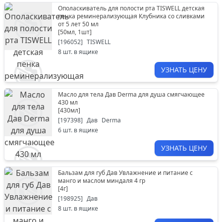
Ополаскиватель для полости рта TISWELL детская
пенка реминерализующая Клубника со сливками
от 5 лет 50 мл
[
50мл, 1шт
]
[
196052
]
TISWELL
8
шт. в ящике
УЗНАТЬ ЦЕНУ
Масло для тела Дав Derma для душа смягчающее
430 мл
[
430мл
]
[
197398
]
Дав
Derma
6
шт. в ящике
УЗНАТЬ ЦЕНУ
Бальзам для губ Дав Увлажнение и питание с
манго и маслом миндаля 4 гр
[
4г
]
[
198925
]
Дав
8
шт. в ящике