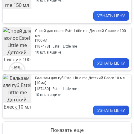
10
шт. в ящике
УЗНАТЬ ЦЕНУ
Спрей для волос Estel Little me Детский Сияние 100
мл
[
100мл
]
[
187478
]
Estel
Little me
10
шт. в ящике
УЗНАТЬ ЦЕНУ
Бальзам для губ Estel Little me Детский Блеск 10 мл
[
10мл
]
[
187480
]
Estel
Little me
10
шт. в ящике
УЗНАТЬ ЦЕНУ
Показать еще