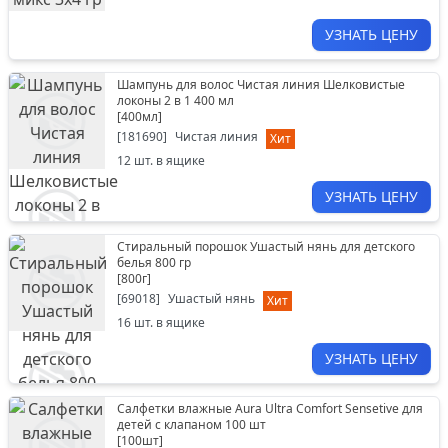
УЗНАТЬ ЦЕНУ
Шампунь для волос Чистая линия Шелковистые
локоны 2 в 1 400 мл
[
400мл
]
[
181690
]
Чистая линия
Хит
12
шт. в ящике
УЗНАТЬ ЦЕНУ
Стиральный порошок Ушастый нянь для детского
белья 800 гр
[
800г
]
[
69018
]
Ушастый нянь
Хит
16
шт. в ящике
УЗНАТЬ ЦЕНУ
Салфетки влажные Aura Ultra Comfort Sensetive для
детей с клапаном 100 шт
[
100шт
]