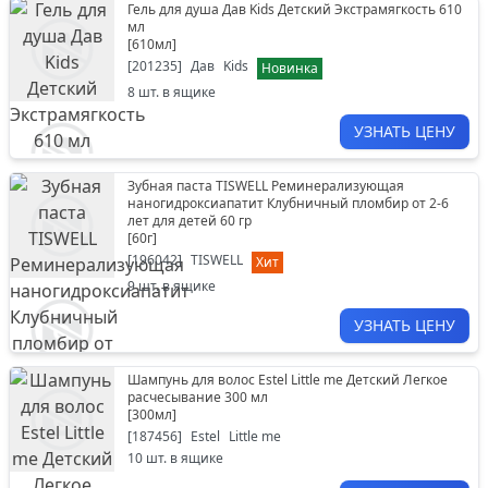
Гель для душа Дав Kids Детский Экстрамягкость 610
мл
[
610мл
]
[
201235
]
Дав
Kids
Новинка
8
шт. в ящике
УЗНАТЬ ЦЕНУ
Зубная паста TISWELL Реминерализующая
наногидроксиапатит Клубничный пломбир от 2-6
лет для детей 60 гр
[
60г
]
[
196042
]
TISWELL
Хит
9
шт. в ящике
УЗНАТЬ ЦЕНУ
Шампунь для волос Estel Little me Детский Легкое
расчесывание 300 мл
[
300мл
]
[
187456
]
Estel
Little me
10
шт. в ящике