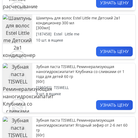
УЗНАТЬ ЦЕНУ
Шампунь для волос Estel Little me Детский 2в1
кондиционер 300 мл
[
300мл
]
[
187458
]
Estel
Little me
10
шт. в ящике
УЗНАТЬ ЦЕНУ
Зубная паста TISWELL Реминерализующая
наногидроксиапатит Клубника со сливками от 1
года для детей 60 гр
[
60г
]
[
196041
]
TISWELL
9
шт. в ящике
УЗНАТЬ ЦЕНУ
Зубная паста TISWELL Реминерализующая
наногидроксиапатит Ягодный зефир от 2-6 лет 60
гр
[
60г
]