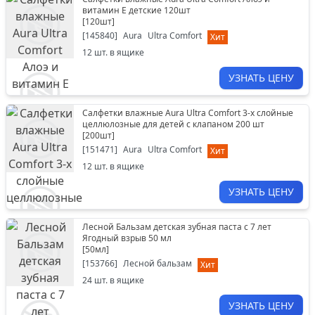
витамин E детские 120шт
[
120шт
]
[
145840
]
Aura
Ultra Comfort
Хит
12
шт. в ящике
УЗНАТЬ ЦЕНУ
Салфетки влажные Aura Ultra Comfort 3-х слойные
целлюлозные для детей с клапаном 200 шт
[
200шт
]
[
151471
]
Aura
Ultra Comfort
Хит
12
шт. в ящике
УЗНАТЬ ЦЕНУ
Лесной Бальзам детская зубная паста с 7 лет
Ягодный взрыв 50 мл
[
50мл
]
[
153766
]
Лесной бальзам
Хит
24
шт. в ящике
УЗНАТЬ ЦЕНУ