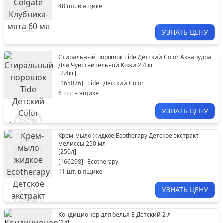
48
шт. в ящике
УЗНАТЬ ЦЕНУ
Стиральный порошок Tide Детский Color Аквапудра
Для Чувствительной Кожи 2.4 кг
[
2.4кг
]
[
165076
]
Tide
Детский Color
6
шт. в ящике
УЗНАТЬ ЦЕНУ
Крем-мыло жидкое Ecotherapy Детское экстракт
мелиссы 250 мл
[
250л
]
[
166298
]
Ecotherapy
11
шт. в ящике
УЗНАТЬ ЦЕНУ
Кондиционер для белья Е Детский 2 л
[
2л
]