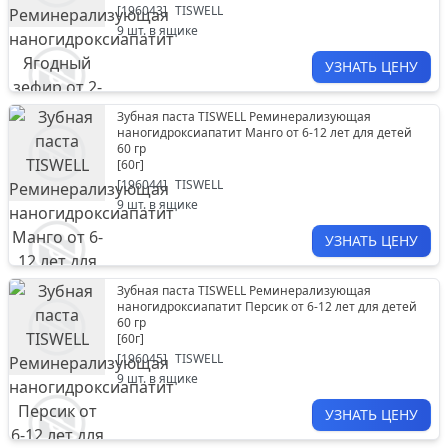
[
196043
]
TISWELL
9
шт. в ящике
УЗНАТЬ ЦЕНУ
Зубная паста TISWELL Реминерализующая
наногидроксиапатит Манго от 6-12 лет для детей
60 гр
[
60г
]
[
196044
]
TISWELL
9
шт. в ящике
УЗНАТЬ ЦЕНУ
Зубная паста TISWELL Реминерализующая
наногидроксиапатит Персик от 6-12 лет для детей
60 гр
[
60г
]
[
196045
]
TISWELL
9
шт. в ящике
УЗНАТЬ ЦЕНУ