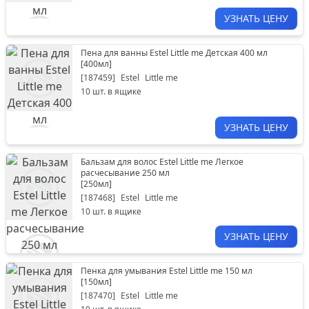
УЗНАТЬ ЦЕНУ
Пена для ванны Estel Little me Детская 400 мл
[
400мл
]
[
187459
]
Estel
Little me
10
шт. в ящике
УЗНАТЬ ЦЕНУ
Бальзам для волос Estel Little me Легкое
расчесывание 250 мл
[
250мл
]
[
187468
]
Estel
Little me
10
шт. в ящике
УЗНАТЬ ЦЕНУ
Пенка для умывания Estel Little me 150 мл
[
150мл
]
[
187470
]
Estel
Little me