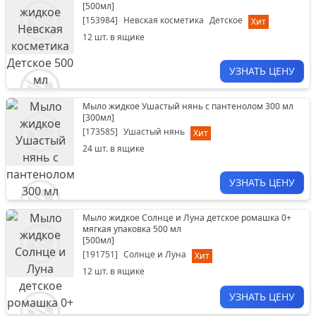
[
500мл
]
[
153984
]
Невская косметика
Детское
Хит
12
шт. в ящике
УЗНАТЬ ЦЕНУ
Мыло жидкое Ушастый нянь с пантенолом 300 мл
[
300мл
]
[
173585
]
Ушастый нянь
Хит
24
шт. в ящике
УЗНАТЬ ЦЕНУ
Мыло жидкое Солнце и Луна детское ромашка 0+
мягкая упаковка 500 мл
[
500мл
]
[
191751
]
Солнце и Луна
Хит
12
шт. в ящике
УЗНАТЬ ЦЕНУ