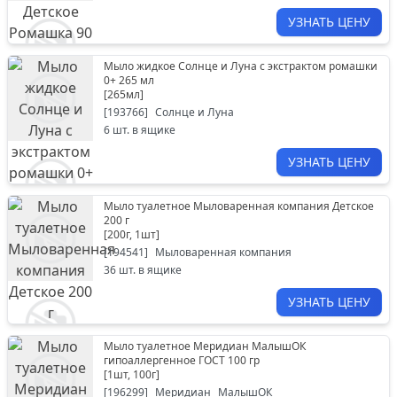
УЗНАТЬ ЦЕНУ
Мыло жидкое Солнце и Луна с экстрактом ромашки
0+ 265 мл
[
265мл
]
[
193766
]
Солнце и Луна
6
шт. в ящике
УЗНАТЬ ЦЕНУ
Мыло туалетное Мыловаренная компания Детское
200 г
[
200г, 1шт
]
[
194541
]
Мыловаренная компания
36
шт. в ящике
УЗНАТЬ ЦЕНУ
Мыло туалетное Меридиан МалышОК
гипоаллергенное ГОСТ 100 гр
[
1шт, 100г
]
[
196299
]
Меридиан
МалышОК