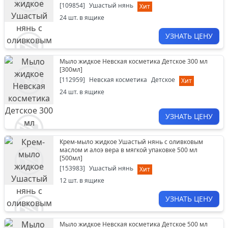
[
109854
]
Ушастый нянь
Хит
24
шт. в ящике
УЗНАТЬ ЦЕНУ
Мыло жидкое Невская косметика Детское 300 мл
[
300мл
]
[
112959
]
Невская косметика
Детское
Хит
24
шт. в ящике
УЗНАТЬ ЦЕНУ
Крем-мыло жидкое Ушастый нянь c оливковым
маслом и алоэ вера в мягкой упаковке 500 мл
[
500мл
]
[
153983
]
Ушастый нянь
Хит
12
шт. в ящике
УЗНАТЬ ЦЕНУ
Мыло жидкое Невская косметика Детское 500 мл