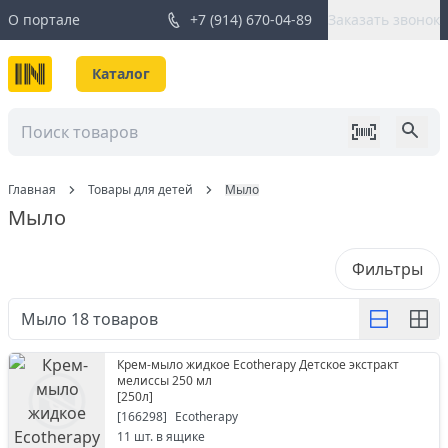
О портале
+7 (914) 670-04-89
Заказать звонок
Каталог
Главная
Товары для детей
Мыло
Мыло
Фильтры
Мыло
18
товаров
Крем-мыло жидкое Ecotherapy Детское экстракт
мелиссы 250 мл
[
250л
]
[
166298
]
Ecotherapy
11
шт. в ящике