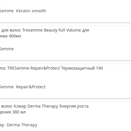
ESemme
Keratin smooth
для волос Tresemme Beauty-full Volume для
ъема 400мл
ESemme
олос TRESemme Repair&Protect Термозащитный 190
ESemme
Repair&Protect
волос Клиар Derma Therapy Энергия роста
дения 380 мл
ар
Derma Therapy