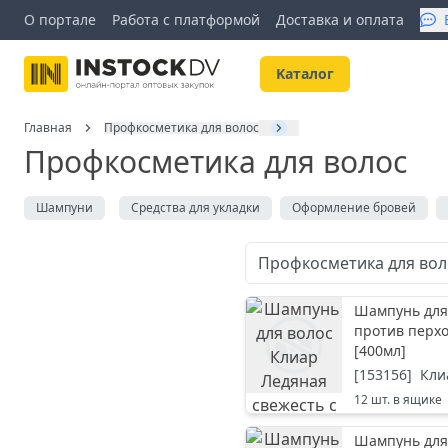
О портале
Работа с платформой
Доставка и оплата
Kаталог
Главная
Профкосметика для волос
Профкосметика для волос
Шампуни
Средства для укладки
Оформление бровей
Профкосметика для во
Шампунь для 
против перхо
[
400мл
]
[
153156
]
Кли
12
шт. в ящике
Шампунь для 