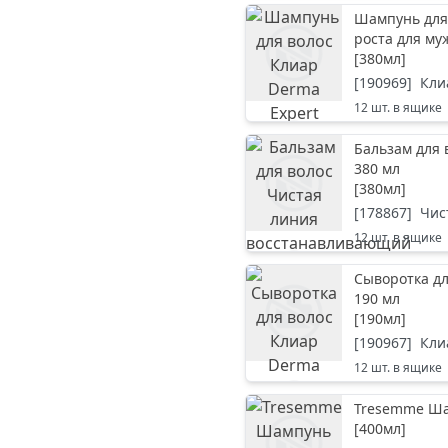
Шампунь для
роста для му
[
380мл
]
[
190969
]
Кли
12
шт. в ящике
Бальзам для
380 мл
[
380мл
]
[
178867
]
Чис
12
шт. в ящике
Сыворотка дл
190 мл
[
190мл
]
[
190967
]
Кли
12
шт. в ящике
Tresemme Ша
[
400мл
]