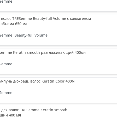
ESemme
волос TRESemme Beauty-full Volume с коллагеном
 объема 650 мл
ESemme
Beauty-full Volume
semme Keratin smooth разглаживающий 400мл
ESemme
пунь д/окраш. волос Keratin Color 400м
ESemme
 для волос TRESemme Keratin smooth
щий 400 мл