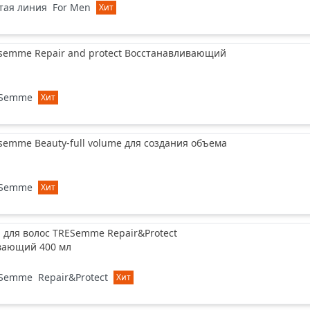
тая линия
For Men
Хит
semme Repair and protect Восстанавливающий
ESemme
Хит
emme Beauty-full volume для создания объема
ESemme
Хит
для волос TRESemme Repair&Protect
вающий 400 мл
ESemme
Repair&Protect
Хит