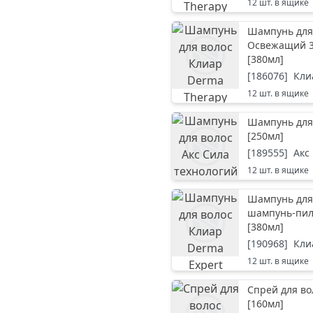
12
шт. в ящике
Шампунь для 
Освежащий 3
[
380мл
]
[
186076
]
Кли
12
шт. в ящике
Шампунь для 
[
250мл
]
[
189555
]
Акс
12
шт. в ящике
Шампунь для
шампунь-пил
[
380мл
]
[
190968
]
Кли
12
шт. в ящике
Спрей для во
[
160мл
]