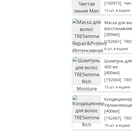
[
190973
]
Чис
12
шт. в ящике
Маска для во
восстанавли
[
300мл
]
[
192061
]
TR
6
шт. в ящике
Шампунь для
400 мл
[
400мл
]
[
192064
]
TR
10
шт. в ящике
Кондиционер 
Увлажняющи
[
400мл
]
[
192067
]
TR
10
шт. в ящике