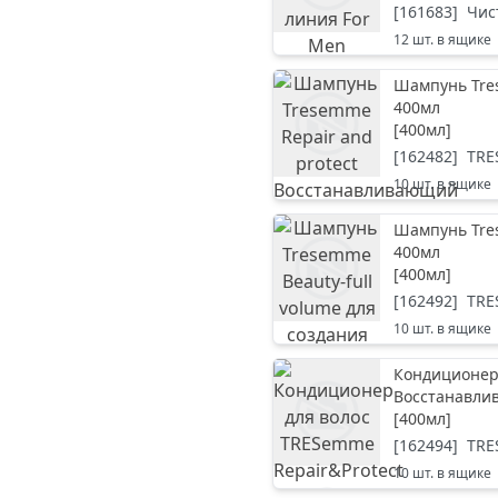
[
161683
]
Чис
12
шт. в ящике
Шампунь Tre
400мл
[
400мл
]
[
162482
]
TR
10
шт. в ящике
Шампунь Tres
400мл
[
400мл
]
[
162492
]
TR
10
шт. в ящике
Кондиционер 
Восстанавли
[
400мл
]
[
162494
]
TR
10
шт. в ящике