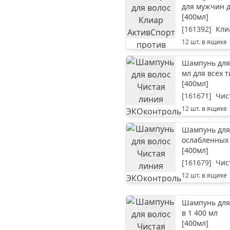
для мужчин 
[
400мл
]
[
161392
]
Кли
12
шт. в ящике
Шампунь для
мл для всех 
[
400мл
]
[
161671
]
Чис
12
шт. в ящике
Шампунь для 
ослабленных
[
400мл
]
[
161679
]
Чис
12
шт. в ящике
Шампунь для 
в 1 400 мл
[
400мл
]