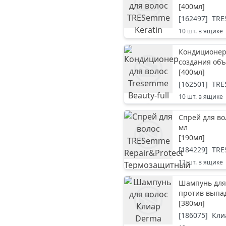
[
400мл
]
[
162497
]
TR
10
шт. в ящике
Кондиционер 
создания об
[
400мл
]
[
162501
]
TR
10
шт. в ящике
Спрей для в
мл
[
190мл
]
[
184229
]
TR
12
шт. в ящике
Шампунь для 
против выпа
[
380мл
]
[
186075
]
Кли