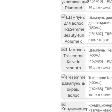
[
151410
]
TR
10
шт. в ящике
Шампунь для 
для создания
[
650мл
]
[
151807
]
TR
8
шт. в ящике
Шампунь Tre
[
400мл
]
[
162486
]
TR
10
шт. в ящике
Tresemme Шам
[
400мл
]
[
162488
]
TR
10
шт. в ящике
Кондиционер
Разглаживаю