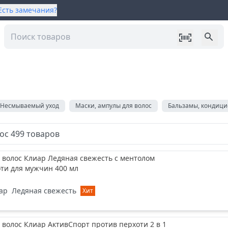
Есть замечания?
Несмываемый уход
Маски, ампулы для волос
Бальзамы, кондиц
лос
499
товаров
волос Клиар Ледяная свежесть с ментолом
ти для мужчин 400 мл
ар
Ледяная свежесть
Хит
волос Клиар АктивСпорт против перхоти 2 в 1