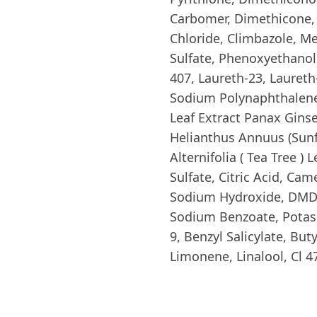
Carbomer, Dimethicone,
Chloride, Climbazole, M
Sulfate, Phenoxyethano
407, Laureth-23, Lauret
Sodium Polynaphthalene
Leaf Extract Panax Gins
Helianthus Annuus (Sunf
Alternifolia ( Tea Tree ) 
Sulfate, Citric Acid, Cam
Sodium Hydroxide, DMDM
Sodium Benzoate, Potass
9, Benzyl Salicylate, Bu
Limonene, Linalool, Cl 4