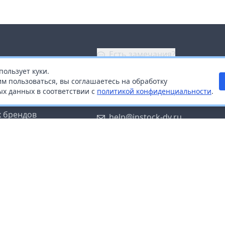
Есть замечания?
пользует куки.
ой
+7 (914) 670-04-89
м пользоваться, вы соглашаетесь на обработку
х данных в соответствии с
политикой конфиденциальности
.
дистрибьюторам
Заказать звонок
 брендов
help@instock-dv.ru
тку персональных