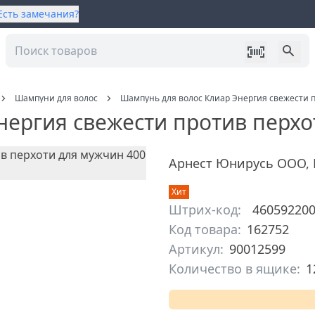
Есть замечания?
Шампуни для волос
Шампунь для волос Клиар Энергия свежести п
ергия свежести против перхо
Арнест Юнирусь ООО
,
Хит
Штрих-код:
46059220
Код товара:
162752
Артикул:
90012599
Количество в ящике:
1