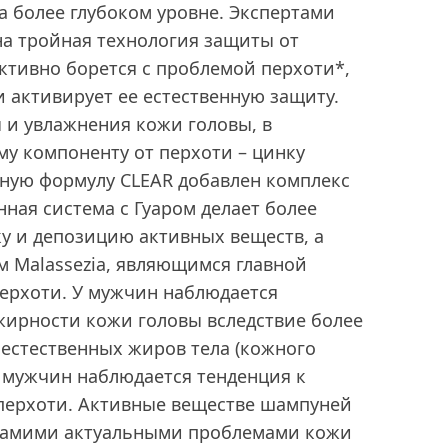
а более глубоком уровне. Экспертами
на тройная технология защиты от
ктивно борется с проблемой перхоти*,
 активирует ее естественную защиту.
 и увлажнения кожи головы, в
у компоненту от перхоти – цинку
нную формулу CLEAR добавлен комплекс
ная система с Гуаром делает более
у и депозицию активных веществ, а
м Malassezia, являющимся главной
ерхоти. У мужчин наблюдается
жирности кожи головы вследствие более
естественных жиров тела (кожного
 у мужчин наблюдается тенденция к
перхоти. Активные веществе шампуней
самими актуальными проблемами кожи