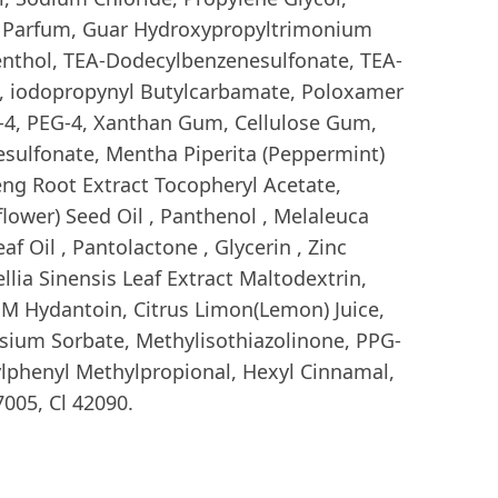
 Parfum, Guar Hydroxypropyltrimonium
enthol, TEA-Dodecylbenzenesulfonate, TEA-
l, iodopropynyl Butylcarbamate, Poloxamer
h-4, PEG-4, Xanthan Gum, Cellulose Gum,
sulfonate, Mentha Piperita (Peppermint)
eng Root Extract Tocopheryl Acetate,
lower) Seed Oil , Panthenol , Melaleuca
Leaf Oil , Pantolactone , Glycerin , Zinc
ellia Sinensis Leaf Extract Maltodextrin,
 Hydantoin, Citrus Limon(Lemon) Juice,
ium Sorbate, Methylisothiazolinone, PPG-
tylphenyl Methylpropional, Hexyl Cinnamal,
7005, Cl 42090.