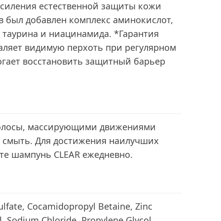
 усиления естественной защиты кожи
тв был добавлен комплекс аминокислот,
 таурина и ниацинамида. *Гарантия
даляет видимую перхоть при регулярном
гает восстановить защитный барьер
волосы, массирующими движениями
, смыть. Для достижения наилучших
йте шампунь CLEAR ежедневно.
lfate, Cocamidopropyl Betaine, Zinc
, Sodium Chloride, Propylene Glycol,