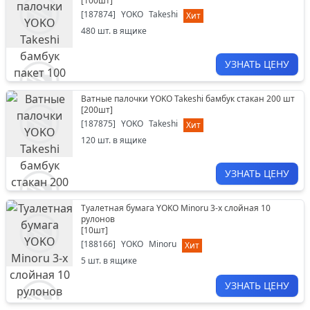
[
100шт
]
[
187874
]
YOKO
Takeshi
Хит
480
шт. в ящике
УЗНАТЬ ЦЕНУ
Ватные палочки YOKO Takeshi бамбук стакан 200 шт
[
200шт
]
[
187875
]
YOKO
Takeshi
Хит
120
шт. в ящике
УЗНАТЬ ЦЕНУ
Туалетная бумага YOKO Minoru 3-х слойная 10
рулонов
[
10шт
]
[
188166
]
YOKO
Minoru
Хит
5
шт. в ящике
УЗНАТЬ ЦЕНУ