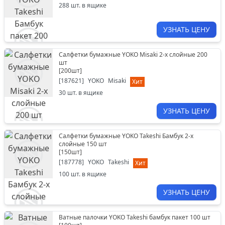
288
шт. в ящике
УЗНАТЬ ЦЕНУ
Салфетки бумажные YOKO Misaki 2-х слойные 200
шт
[
200шт
]
[
187621
]
YOKO
Misaki
Хит
30
шт. в ящике
УЗНАТЬ ЦЕНУ
Салфетки бумажные YOKO Takeshi Бамбук 2-х
слойные 150 шт
[
150шт
]
[
187778
]
YOKO
Takeshi
Хит
100
шт. в ящике
УЗНАТЬ ЦЕНУ
Ватные палочки YOKO Takeshi бамбук пакет 100 шт