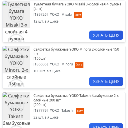
Туалетная бумага YOKO Misaki 3-х слойная 4 рулона
[
4шт
]
[
189726
]
YOKO
Misaki
Хит
12
шт. в ящике
УЗНАТЬ ЦЕНУ
Салфетки бумажные YOKO Minoru 2-х слойные 150
шт
[
150шт
]
[
186606
]
YOKO
Minoru
Хит
100
шт. в ящике
УЗНАТЬ ЦЕНУ
Салфетки бумажные YOKO Takeshi бамбуковые 2-х
слойные 200 шт
[
200шт
]
[
187779
]
YOKO
Takeshi
Хит
32
шт. в ящике
УЗНАТЬ ЦЕНУ