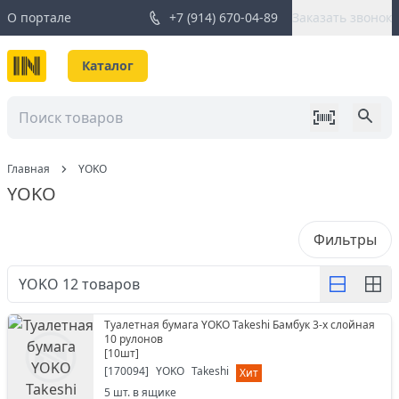
О портале
+7 (914) 670-04-89
Заказать звонок
Каталог
Главная
YOKO
YOKO
Фильтры
YOKO
12
товаров
Туалетная бумага YOKO Takeshi Бамбук 3-х слойная
10 рулонов
[
10шт
]
[
170094
]
YOKO
Takeshi
Хит
5
шт. в ящике