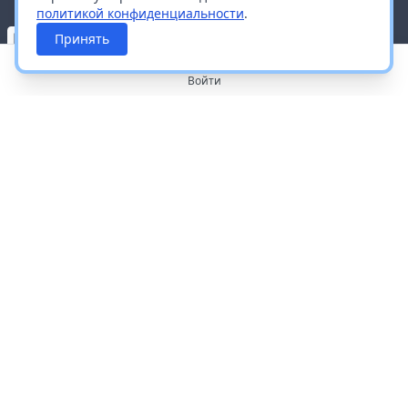
политикой конфиденциальности
.
Принять
Войти
О портале
Работа с платформой
Производителям и дистрибьюторам
Продвижение ваших брендов
Публичная оферта
Согласие на обработку персональных данных
Доставка и оплата