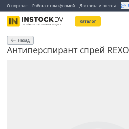
О портале
Работа с платформой
Доставка и оплата
Kаталог
Назад
Антиперспирант спрей REXO