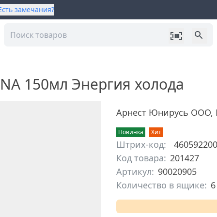
Есть замечания?
NA 150мл Энергия холода
Арнест Юнирусь ООО
,
Новинка
Хит
Штрих-код:
46059220
Код товара:
201427
Артикул:
90020905
Количество в ящике:
6