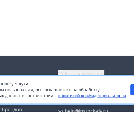
Есть замечания?
пользует куки.
ой
+7 (914) 670-04-89
м пользоваться, вы соглашаетесь на обработку
х данных в соответствии с
политикой конфиденциальности
.
дистрибьюторам
Заказать звонок
 брендов
help@instock-dv.ru
тку персональных