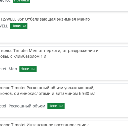
естос
Новинка
а TISWELL 85г Отбеливающая энзимная Манго
WELL
Новинка
волос Timotei Men от перхоти, от раздражения и
ловы, с климбазолом 1 л
otei
Men
Новинка
 волос Timotei Роскошный объем увлажняющий,
оконов, с аминокислотами и витамином Е 930 мл
otei
Роскошный объем
Новинка
волос Timotei Интенсивное восстановление с