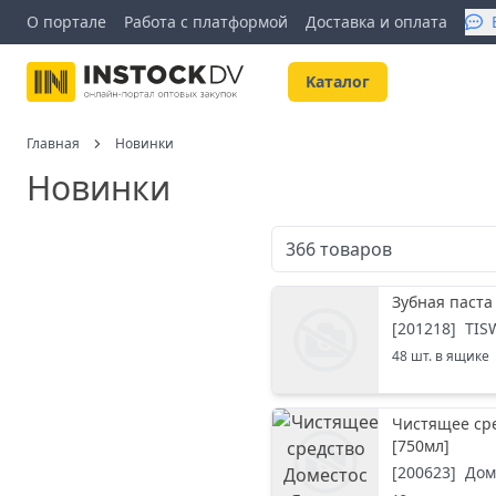
О портале
Работа с платформой
Доставка и оплата
Kаталог
Главная
Новинки
Новинки
366
товаров
Зубная паст
[
201218
]
TIS
48
шт. в ящике
Чистящее сре
[
750мл
]
[
200623
]
Дом