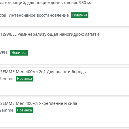
влажняющий, для поврежденных волос 930 мл
otei
Интенсивное восстановление
Новинка
а TISWELL Реминерализующая наногидроксиапати
WELL
Новинка
SEMME Men 400мл 2в1 Для волос и бороды
ESemme
Новинка
SEMME Men 400мл Укрепление и сила
ESemme
Новинка