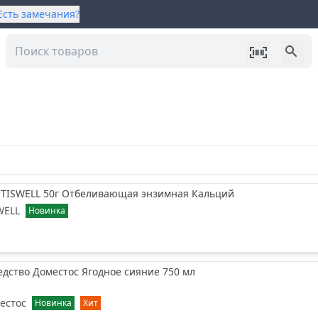
Есть замечания?
а TISWELL 50г Отбеливающая энзимная Кальций
WELL
Новинка
дство Доместос Ягодное сияние 750 мл
естос
Новинка
Хит