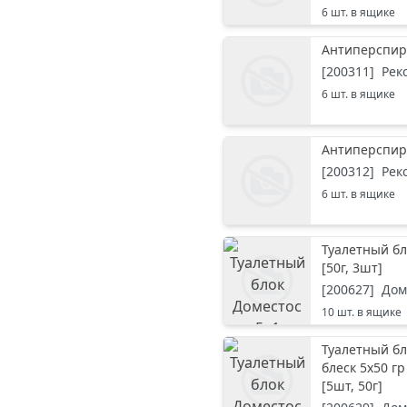
6
шт. в ящике
Антиперспир
[
200311
]
Рек
6
шт. в ящике
Антиперспир
[
200312
]
Рек
6
шт. в ящике
Туалетный бл
[
50г, 3шт
]
[
200627
]
Дом
10
шт. в ящике
Туалетный бл
блеск 5х50 гр
[
5шт, 50г
]