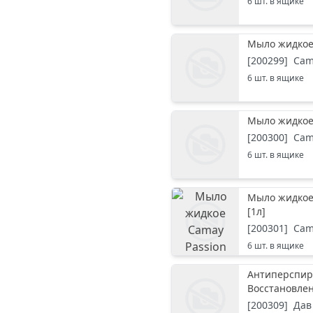
6
шт. в ящике
Мыло жидкое
[
200299
]
Cam
6
шт. в ящике
Мыло жидкое
[
200300
]
Cam
6
шт. в ящике
Мыло жидкое 
[
1л
]
[
200301
]
Cam
6
шт. в ящике
Антиперспир
Восстановле
[
200309
]
Дав