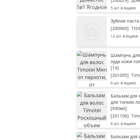
[
200629
]
Дом
5
шт. в ящике
Зубная паст
[
200960
]
TIS
12
шт. в ящике
Шампунь для 
зуда кожи го
[
1л
]
[
201095
]
Tim
6
шт. в ящике
Бальзам для
для тонких л
[
930мл
]
[
201106
]
Tim
6
шт. в ящике
Бальзам для 