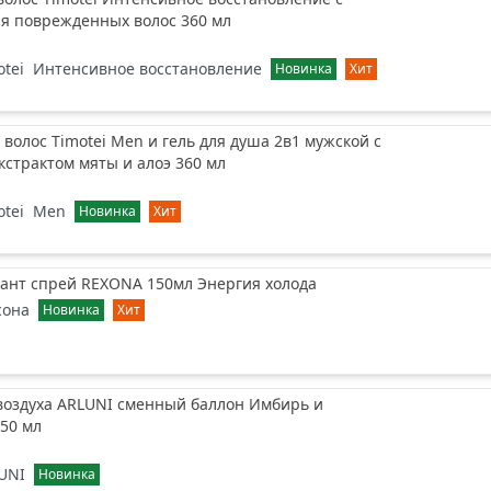
ля поврежденных волос 360 мл
otei
Интенсивное восстановление
Новинка
Хит
волос Timotei Men и гель для душа 2в1 мужской с
кстрактом мяты и алоэ 360 мл
otei
Men
Новинка
Хит
ант спрей REXONA 150мл Энергия холода
сона
Новинка
Хит
воздуха ARLUNI сменный баллон Имбирь и
50 мл
UNI
Новинка