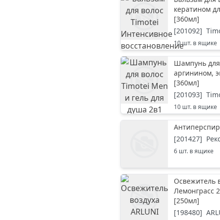
кератином д
[
360мл
]
[
201092
]
Tim
10
шт. в ящике
Шампунь для 
аргинином, э
[
360мл
]
[
201093
]
Tim
10
шт. в ящике
Антиперспир
[
201427
]
Рек
6
шт. в ящике
Освежитель 
Лемонграсс 2
[
250мл
]
[
198480
]
ARL