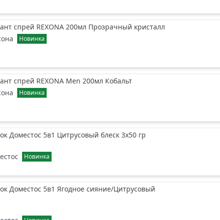
ант спрей REXONA 200мл Прозрачный кристалл
сона
Новинка
ант спрей REXONA Men 200мл Кобальт
сона
Новинка
ок Доместос 5в1 Цитрусовый блеск 3х50 гр
естос
Новинка
ок Доместос 5в1 Ягодное сияние/Цитрусовый