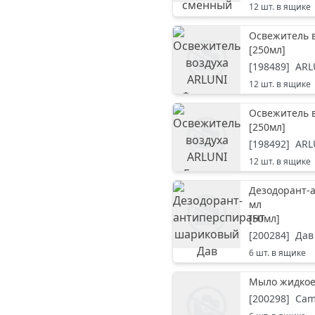
12
шт. в ящике
Освежитель в
[
250мл
]
[
198489
]
ARL
12
шт. в ящике
Освежитель в
[
250мл
]
[
198492
]
ARL
12
шт. в ящике
Дезодорант-
мл
[
50мл
]
[
200284
]
Дав
6
шт. в ящике
Мыло жидкое
[
200298
]
Cam