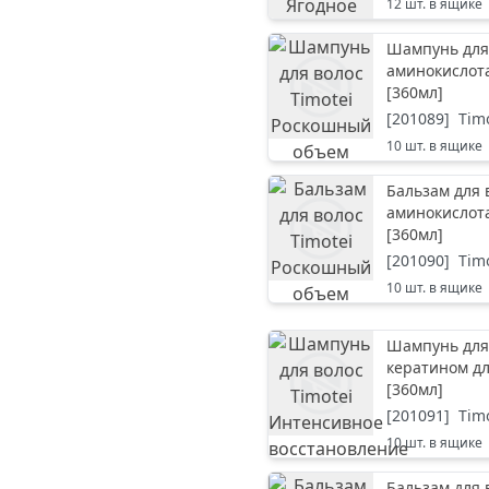
12
шт. в ящике
Шампунь для
аминокислот
[
360мл
]
[
201089
]
Tim
10
шт. в ящике
Бальзам для
аминокислот
[
360мл
]
[
201090
]
Tim
10
шт. в ящике
Шампунь для 
кератином д
[
360мл
]
[
201091
]
Tim
10
шт. в ящике
Бальзам для 