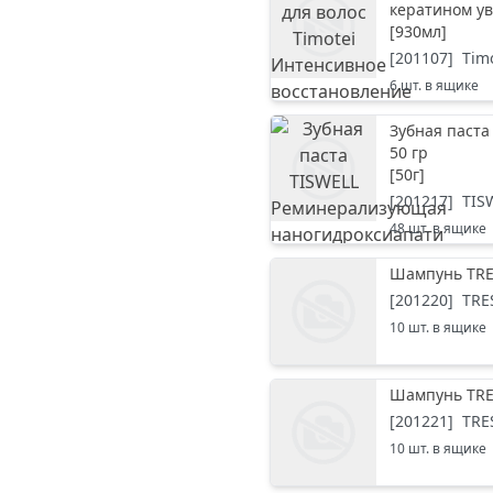
кератином у
[
930мл
]
[
201107
]
Tim
6
шт. в ящике
Зубная паст
50 гр
[
50г
]
[
201217
]
TIS
48
шт. в ящике
Шампунь TRE
[
201220
]
TR
10
шт. в ящике
Шампунь TRE
[
201221
]
TR
10
шт. в ящике