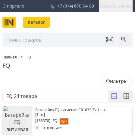
О портале
+7 (914) 670-04-89
Заказать звонок
Каталог
Главная
FQ
FQ
Фильтры
FQ
24
товара
Батарейка FQ литиевая CR1632 3V 1 шт
[
1шт
]
[
188378
]
FQ
Хит
10
шт. в ящике