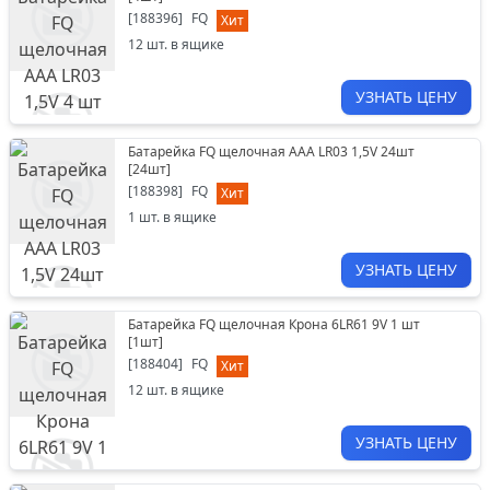
[
188396
]
FQ
Хит
12
шт. в ящике
УЗНАТЬ ЦЕНУ
Батарейка FQ щелочная ААА LR03 1,5V 24шт
[
24шт
]
[
188398
]
FQ
Хит
1
шт. в ящике
УЗНАТЬ ЦЕНУ
Батарейка FQ щелочная Крона 6LR61 9V 1 шт
[
1шт
]
[
188404
]
FQ
Хит
12
шт. в ящике
УЗНАТЬ ЦЕНУ