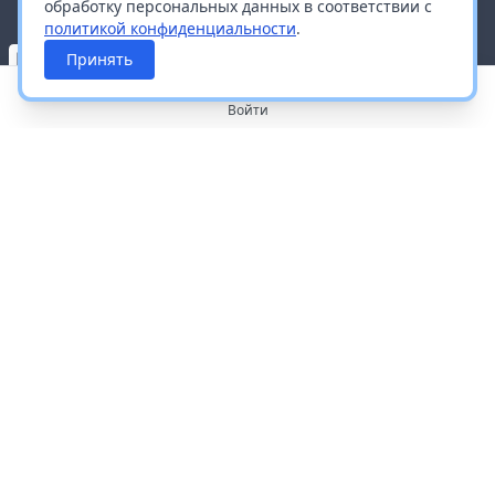
обработку персональных данных в соответствии с
политикой конфиденциальности
.
Принять
Войти
О портале
Работа с платформой
Производителям и дистрибьюторам
Продвижение ваших брендов
Публичная оферта
Согласие на обработку персональных данных
Доставка и оплата