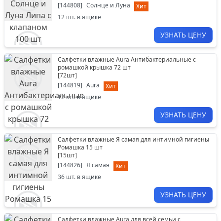
[
144808
]
Солнце и Луна
Хит
12
шт. в ящике
УЗНАТЬ ЦЕНУ
Салфетки влажные Aura Антибактериальные с
ромашкой крышка 72 шт
[
72шт
]
[
144819
]
Aura
Хит
12
шт. в ящике
УЗНАТЬ ЦЕНУ
Салфетки влажные Я самая для интимной гигиены
Ромашка 15 шт
[
15шт
]
[
144826
]
Я самая
Хит
36
шт. в ящике
УЗНАТЬ ЦЕНУ
Салфетки влажные Aura для всей семьи с