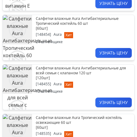
УЗНАТЬ ЦЕНУ
Салфетки влажные Aura Антибактериальные
Тропический коктейль 60 шт
[
60шт
]
[
148454
]
Aura
Хит
24
шт. в ящике
УЗНАТЬ ЦЕНУ
Салфетки влажные Aura Антибактериальные для
всей семьи с клапаном 120 шт
[
120шт
]
[
148455
]
Aura
Хит
12
шт. в ящике
УЗНАТЬ ЦЕНУ
Салфетки влажные Aura Тропический коктейль
освежающие 60 шт
[
60шт
]
[
148535
]
Aura
Хит