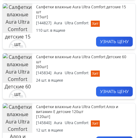
Салфетки влажные Aura Ultra Comfort детские 15
шт
[
15шт
]
[
144827
]
Aura
Ultra Comfort
Хит
110
шт. в ящике
УЗНАТЬ ЦЕНУ
Салфетки влажные Aura Ultra Comfort Детские 60
шт
[
60шт
]
[
145834
]
Aura
Ultra Comfort
Хит
24
шт. в ящике
УЗНАТЬ ЦЕНУ
Салфетки влажные Aura Ultra Comfort Aлоэ и
витамин E детские 120шт
[
120шт
]
[
145840
]
Aura
Ultra Comfort
Хит
12
шт. в ящике