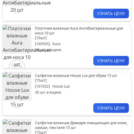
УЗНАТЬ ЦЕНУ
Платочки влажные Aura Антибактериальные для
носа 10 шт
[
10шт
]
[
160565
]
Aura
26
шт. в ящике
УЗНАТЬ ЦЕНУ
Салфетки влажные House Lux для обуви 15 шт
[
15шт
]
[
167432
]
House Lux
36
шт. в ящике
УЗНАТЬ ЦЕНУ
Салфетки влажные Дивидик очищающие для кожи,
замши, текстиля 15 шт
[
15шт
]