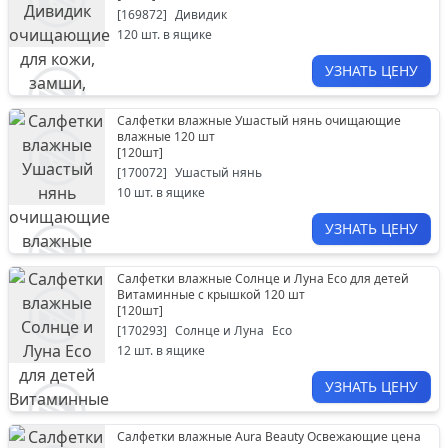
[
169872
]
Дивидик
120
шт. в ящике
УЗНАТЬ ЦЕНУ
Салфетки влажные Ушастый нянь очищающие
влажные 120 шт
[
120шт
]
[
170072
]
Ушастый нянь
10
шт. в ящике
УЗНАТЬ ЦЕНУ
Салфетки влажные Солнце и Луна Eco для детей
Витаминные с крышкой 120 шт
[
120шт
]
[
170293
]
Солнце и Луна
Eco
12
шт. в ящике
УЗНАТЬ ЦЕНУ
Салфетки влажные Aura Beauty Освежающие цена