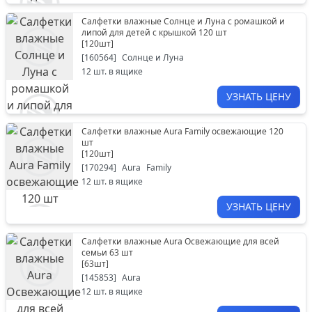
Салфетки влажные Солнце и Луна с ромашкой и
липой для детей с крышкой 120 шт
[
120шт
]
[
160564
]
Солнце и Луна
12
шт. в ящике
УЗНАТЬ ЦЕНУ
Салфетки влажные Aura Family освежающие 120
шт
[
120шт
]
[
170294
]
Aura
Family
12
шт. в ящике
УЗНАТЬ ЦЕНУ
Салфетки влажные Aura Освежающие для всей
семьи 63 шт
[
63шт
]
[
145853
]
Aura
12
шт. в ящике