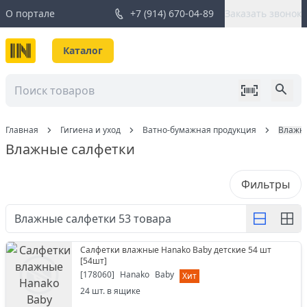
О портале
+7 (914) 670-04-89
Заказать звонок
Каталог
Главная
Гигиена и уход
Ватно-бумажная продукция
Влажн
Влажные салфетки
Фильтры
Влажные салфетки
53
товара
Салфетки влажные Hanako Baby детские 54 шт
[
54шт
]
[
178060
]
Hanako
Baby
Хит
24
шт. в ящике