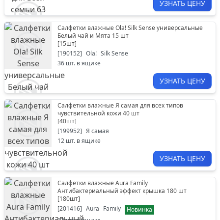
УЗНАТЬ ЦЕНУ
Салфетки влажные Ola! Silk Sense универсальные
Белый чай и Мята 15 шт
[
15шт
]
[
190152
]
Ola!
Silk Sense
36
шт. в ящике
УЗНАТЬ ЦЕНУ
Салфетки влажные Я самая для всех типов
чувствительной кожи 40 шт
[
40шт
]
[
199952
]
Я самая
12
шт. в ящике
УЗНАТЬ ЦЕНУ
Салфетки влажные Aura Family
Антибактериальный эффект крышка 180 шт
[
180шт
]
[
201416
]
Aura
Family
Новинка