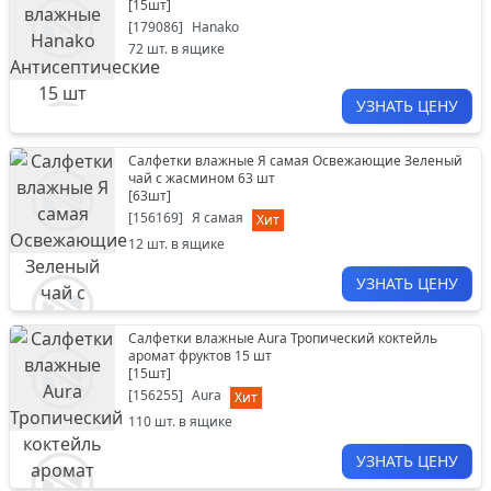
[
15шт
]
[
179086
]
Hanako
72
шт. в ящике
УЗНАТЬ ЦЕНУ
Салфетки влажные Я самая Освежающие Зеленый
чай с жасмином 63 шт
[
63шт
]
[
156169
]
Я самая
Хит
12
шт. в ящике
УЗНАТЬ ЦЕНУ
Салфетки влажные Aura Тропический коктейль
аромат фруктов 15 шт
[
15шт
]
[
156255
]
Aura
Хит
110
шт. в ящике
УЗНАТЬ ЦЕНУ