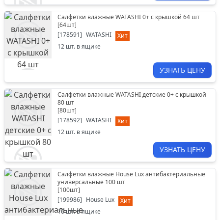
Салфетки влажные WATASHI 0+ с крышкой 64 шт
[
64шт
]
[
178591
]
WATASHI
Хит
12
шт. в ящике
УЗНАТЬ ЦЕНУ
Салфетки влажные WATASHI детские 0+ с крышкой
80 шт
[
80шт
]
[
178592
]
WATASHI
Хит
12
шт. в ящике
УЗНАТЬ ЦЕНУ
Салфетки влажные House Lux антибактериальные
универсальные 100 шт
[
100шт
]
[
199986
]
House Lux
Хит
16
шт. в ящике