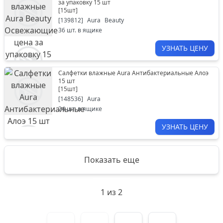
за упаковку 15 шт
[
15шт
]
[
139812
]
Aura
Beauty
36
шт. в ящике
УЗНАТЬ ЦЕНУ
Салфетки влажные Aura Антибактериальные Алоэ
15 шт
[
15шт
]
[
148536
]
Aura
24
шт. в ящике
УЗНАТЬ ЦЕНУ
Показать еще
1
из
2