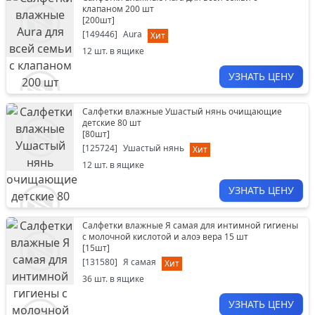
клапаном 200 шт
[
200шт
]
[
149446
]
Aura
Хит
12
шт. в ящике
УЗНАТЬ ЦЕНУ
Салфетки влажные Ушастый нянь очищающие
детские 80 шт
[
80шт
]
[
125724
]
Ушастый нянь
Хит
12
шт. в ящике
УЗНАТЬ ЦЕНУ
Салфетки влажные Я самая для интимной гигиены
с молочной кислотой и алоэ вера 15 шт
[
15шт
]
[
131580
]
Я самая
Хит
36
шт. в ящике
УЗНАТЬ ЦЕНУ