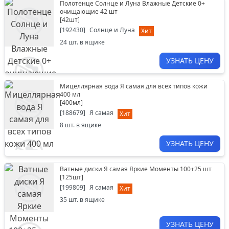
Полотенце Солнце и Луна Влажные Детские 0+
очищающие 42 шт
[
42шт
]
[
192430
]
Солнце и Луна
Хит
24
шт. в ящике
УЗНАТЬ ЦЕНУ
Мицеллярная вода Я самая для всех типов кожи
400 мл
[
400мл
]
[
188679
]
Я самая
Хит
8
шт. в ящике
УЗНАТЬ ЦЕНУ
Ватные диски Я самая Яркие Моменты 100+25 шт
[
125шт
]
[
199809
]
Я самая
Хит
35
шт. в ящике
УЗНАТЬ ЦЕНУ