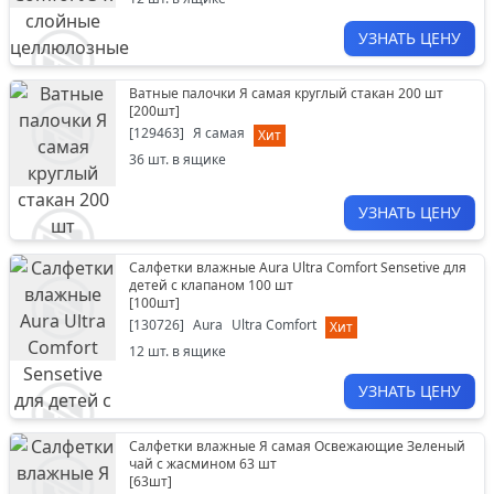
УЗНАТЬ ЦЕНУ
Ватные палочки Я самая круглый стакан 200 шт
[
200шт
]
[
129463
]
Я самая
Хит
36
шт. в ящике
УЗНАТЬ ЦЕНУ
Салфетки влажные Aura Ultra Comfort Sensetive для
детей с клапаном 100 шт
[
100шт
]
[
130726
]
Aura
Ultra Comfort
Хит
12
шт. в ящике
УЗНАТЬ ЦЕНУ
Салфетки влажные Я самая Освежающие Зеленый
чай с жасмином 63 шт
[
63шт
]