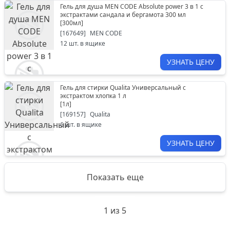
Гель для душа MEN CODE Absolute power 3 в 1 с
экстрактами сандала и бергамота 300 мл
[
300мл
]
[
167649
]
MEN CODE
12
шт. в ящике
УЗНАТЬ ЦЕНУ
Гель для стирки Qualita Универсальный с
экстрактом хлопка 1 л
[
1л
]
[
169157
]
Qualita
6
шт. в ящике
УЗНАТЬ ЦЕНУ
Показать еще
1
из
5