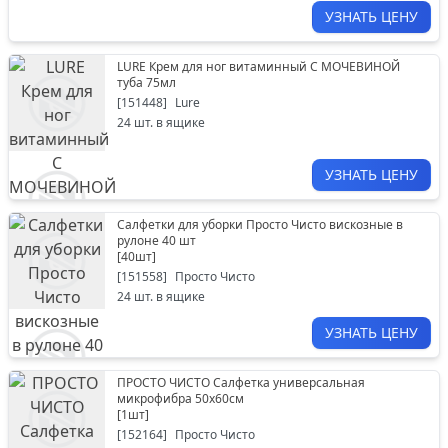
УЗНАТЬ ЦЕНУ
LURE Крем для ног витаминный С МОЧЕВИНОЙ
туба 75мл
[
151448
]
Lure
24
шт. в ящике
УЗНАТЬ ЦЕНУ
Салфетки для уборки Просто Чисто вискозные в
рулоне 40 шт
[
40шт
]
[
151558
]
Просто Чисто
24
шт. в ящике
УЗНАТЬ ЦЕНУ
ПРОСТО ЧИСТО Салфетка универсальная
микрофибра 50х60см
[
1шт
]
[
152164
]
Просто Чисто