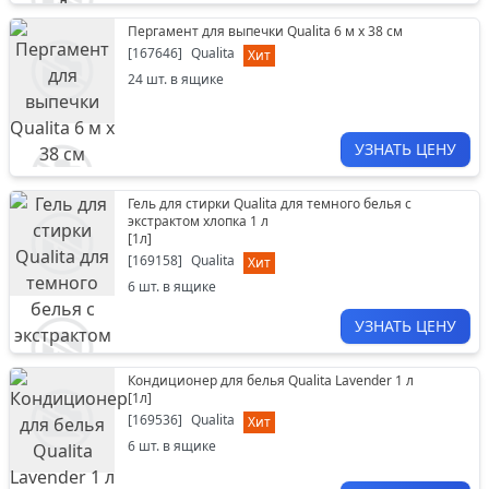
Пергамент для выпечки Qualita 6 м х 38 см
[
167646
]
Qualita
Хит
24
шт. в ящике
УЗНАТЬ ЦЕНУ
Гель для стирки Qualita для темного белья с
экстрактом хлопка 1 л
[
1л
]
[
169158
]
Qualita
Хит
6
шт. в ящике
УЗНАТЬ ЦЕНУ
Кондиционер для белья Qualita Lavender 1 л
[
1л
]
[
169536
]
Qualita
Хит
6
шт. в ящике