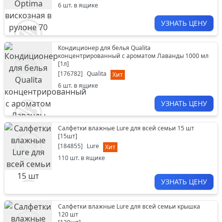
6
шт. в ящике
УЗНАТЬ ЦЕНУ
Кондиционер для белья Qualita
концентрированный с ароматом Лаванды 1000 мл
[
1л
]
[
176782
]
Qualita
Хит
6
шт. в ящике
УЗНАТЬ ЦЕНУ
Салфетки влажные Lure для всей семьи 15 шт
[
15шт
]
[
184855
]
Lure
Хит
110
шт. в ящике
УЗНАТЬ ЦЕНУ
Салфетки влажные Lure для всей семьи крышка
120 шт