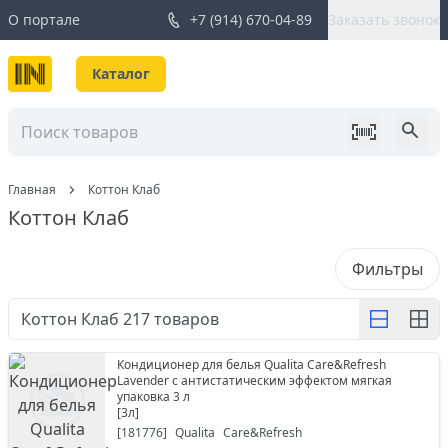
О портале
+7 (914) 670-04-89
Заказать звонок
Каталог
Главная
Коттон Клаб
Коттон Клаб
Фильтры
Коттон Клаб
217
товаров
Кондиционер для белья Qualita Care&Refresh
Lavender с антистатическим эффектом мягкая
упаковка 3 л
[
3л
]
[
181776
]
Qualita
Care&Refresh