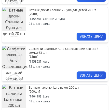
Ватные диски Солнце и Луна для детей 70 шт
[
70шт
]
[
145850
]
Солнце и Луна
24
шт. в ящике
УЗНАТЬ ЦЕНУ
Салфетки влажные Aura Освежающие для всей
семьи 63 шт
[
63шт
]
[
145853
]
Aura
12
шт. в ящике
УЗНАТЬ ЦЕНУ
Ватные палочки Lure пакет 200 шт
[
200шт
]
[
146419
]
Lure
48
шт. в ящике