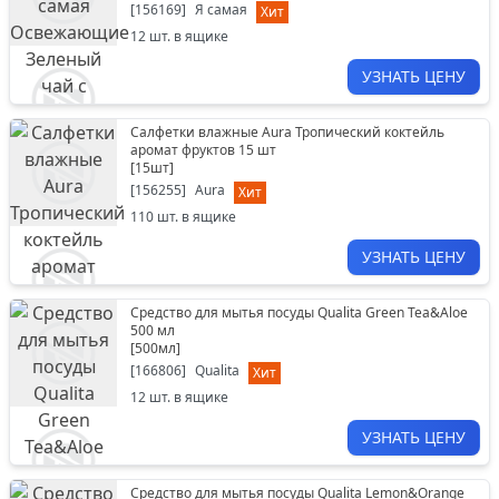
[
156169
]
Я самая
Хит
12
шт. в ящике
УЗНАТЬ ЦЕНУ
Салфетки влажные Aura Тропический коктейль
аромат фруктов 15 шт
[
15шт
]
[
156255
]
Aura
Хит
110
шт. в ящике
УЗНАТЬ ЦЕНУ
Средство для мытья посуды Qualita Green Tea&Aloe
500 мл
[
500мл
]
[
166806
]
Qualita
Хит
12
шт. в ящике
УЗНАТЬ ЦЕНУ
Средство для мытья посуды Qualita Lemon&Orange