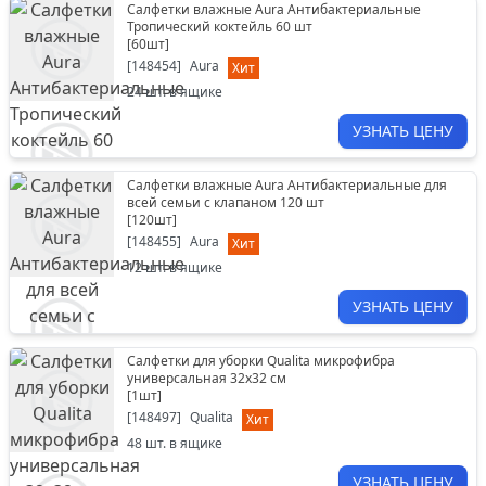
Салфетки влажные Aura Антибактериальные
Тропический коктейль 60 шт
[
60шт
]
[
148454
]
Aura
Хит
24
шт. в ящике
УЗНАТЬ ЦЕНУ
Салфетки влажные Aura Антибактериальные для
всей семьи с клапаном 120 шт
[
120шт
]
[
148455
]
Aura
Хит
12
шт. в ящике
УЗНАТЬ ЦЕНУ
Салфетки для уборки Qualita микрофибра
универсальная 32х32 см
[
1шт
]
[
148497
]
Qualita
Хит
48
шт. в ящике
УЗНАТЬ ЦЕНУ