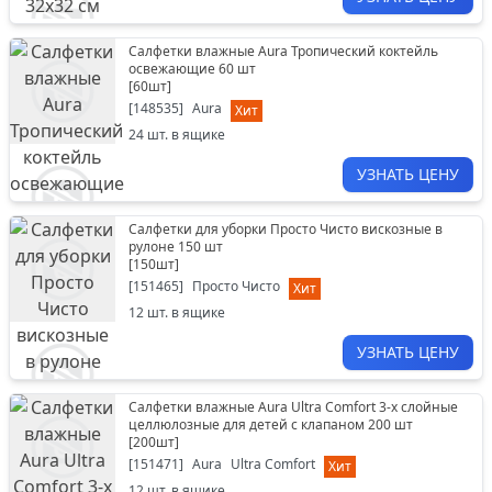
Салфетки влажные Aura Тропический коктейль
освежающие 60 шт
[
60шт
]
[
148535
]
Aura
Хит
24
шт. в ящике
УЗНАТЬ ЦЕНУ
Салфетки для уборки Просто Чисто вискозные в
рулоне 150 шт
[
150шт
]
[
151465
]
Просто Чисто
Хит
12
шт. в ящике
УЗНАТЬ ЦЕНУ
Салфетки влажные Aura Ultra Comfort 3-х слойные
целлюлозные для детей с клапаном 200 шт
[
200шт
]
[
151471
]
Aura
Ultra Comfort
Хит
12
шт. в ящике