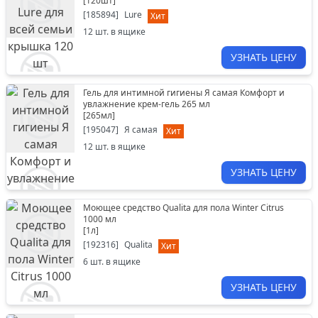
[
120шт
]
[
185894
]
Lure
Хит
12
шт. в ящике
УЗНАТЬ ЦЕНУ
Гель для интимной гигиены Я самая Комфорт и
увлажнение крем-гель 265 мл
[
265мл
]
[
195047
]
Я самая
Хит
12
шт. в ящике
УЗНАТЬ ЦЕНУ
Моющее средство Qualita для пола Winter Citrus
1000 мл
[
1л
]
[
192316
]
Qualita
Хит
6
шт. в ящике
УЗНАТЬ ЦЕНУ