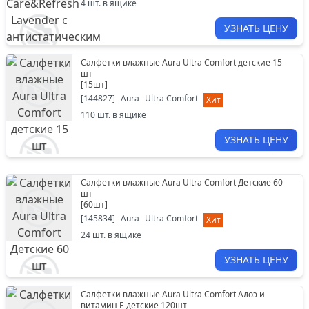
4
шт. в ящике
УЗНАТЬ ЦЕНУ
Салфетки влажные Aura Ultra Comfort детские 15
шт
[
15шт
]
[
144827
]
Aura
Ultra Comfort
Хит
110
шт. в ящике
УЗНАТЬ ЦЕНУ
Салфетки влажные Aura Ultra Comfort Детские 60
шт
[
60шт
]
[
145834
]
Aura
Ultra Comfort
Хит
24
шт. в ящике
УЗНАТЬ ЦЕНУ
Салфетки влажные Aura Ultra Comfort Aлоэ и
витамин E детские 120шт