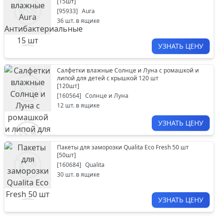
[
15шт
]
[
95933
]
Aura
36
шт. в ящике
УЗНАТЬ ЦЕНУ
Салфетки влажные Солнце и Луна с ромашкой и
липой для детей с крышкой 120 шт
[
120шт
]
[
160564
]
Солнце и Луна
12
шт. в ящике
УЗНАТЬ ЦЕНУ
Пакеты для заморозки Qualita Eco Fresh 50 шт
[
50шт
]
[
160684
]
Qualita
30
шт. в ящике
УЗНАТЬ ЦЕНУ