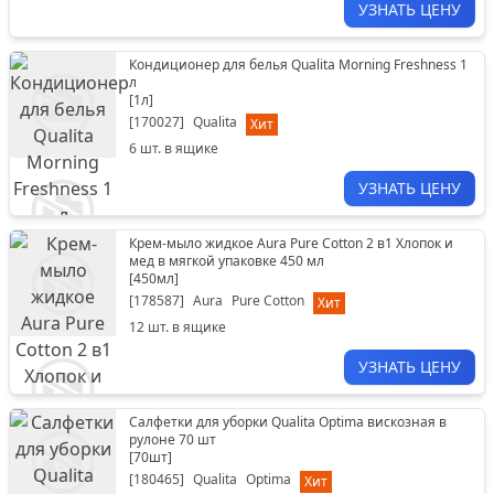
УЗНАТЬ ЦЕНУ
Кондиционер для белья Qualita Morning Freshness 1
л
[
1л
]
[
170027
]
Qualita
Хит
6
шт. в ящике
УЗНАТЬ ЦЕНУ
Крем-мыло жидкое Aura Pure Cotton 2 в1 Хлопок и
мед в мягкой упаковке 450 мл
[
450мл
]
[
178587
]
Aura
Pure Cotton
Хит
12
шт. в ящике
УЗНАТЬ ЦЕНУ
Салфетки для уборки Qualita Optima вискозная в
рулоне 70 шт
[
70шт
]
[
180465
]
Qualita
Optima
Хит