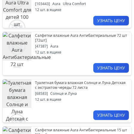
[
103443
]
Aura
Ultra Comfort
12
шт. в ящике
УЗНАТЬ ЦЕНУ
Салфетки влажные Aura Антибактериальные 72 шт
[
72шт
]
[
47387
]
Aura
12
шт. в ящике
УЗНАТЬ ЦЕНУ
Туалетная бумага влажная Солнце и Луна Детская
с экстрактом череды 72 листа
[
68583
]
Солнце и Луна
12
шт. в ящике
УЗНАТЬ ЦЕНУ
Салфетки влажные Aura Антибактериальные 15 шт