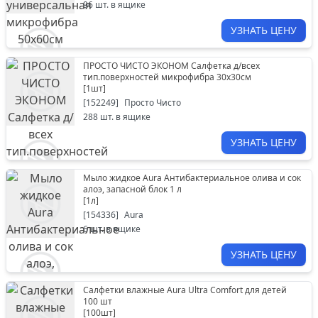
96
шт. в ящике
УЗНАТЬ ЦЕНУ
ПРОСТО ЧИСТО ЭКОНОМ Салфетка д/всех
тип.поверхностей микрофибра 30х30см
[
1шт
]
[
152249
]
Просто Чисто
288
шт. в ящике
УЗНАТЬ ЦЕНУ
Мыло жидкое Aura Антибактериальное олива и сок
алоэ, запасной блок 1 л
[
1л
]
[
154336
]
Aura
6
шт. в ящике
УЗНАТЬ ЦЕНУ
Салфетки влажные Aura Ultra Comfort для детей
100 шт
[
100шт
]