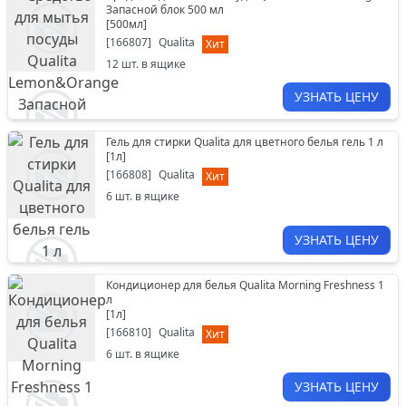
Запасной блок 500 мл
[
500мл
]
[
166807
]
Qualita
Хит
12
шт. в ящике
УЗНАТЬ ЦЕНУ
Гель для стирки Qualita для цветного белья гель 1 л
[
1л
]
[
166808
]
Qualita
Хит
6
шт. в ящике
УЗНАТЬ ЦЕНУ
Кондиционер для белья Qualita Morning Freshness 1
л
[
1л
]
[
166810
]
Qualita
Хит
6
шт. в ящике
УЗНАТЬ ЦЕНУ