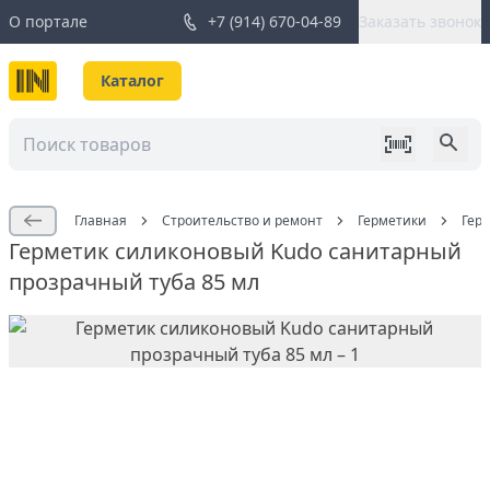
О портале
+7 (914) 670-04-89
Заказать звонок
Каталог
Главная
Строительство и ремонт
Герметики
Гер
Герметик силиконовый Kudo санитарный
прозрачный туба 85 мл