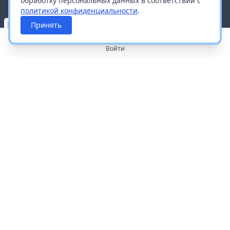
обработку персональных данных в соответствии с
политикой конфиденциальности
.
Принять
Войти
О портале
Работа с платформой
Производителям и дистрибьюторам
Продвижение ваших брендов
Публичная оферта
Согласие на обработку персональных данных
Доставка и оплата