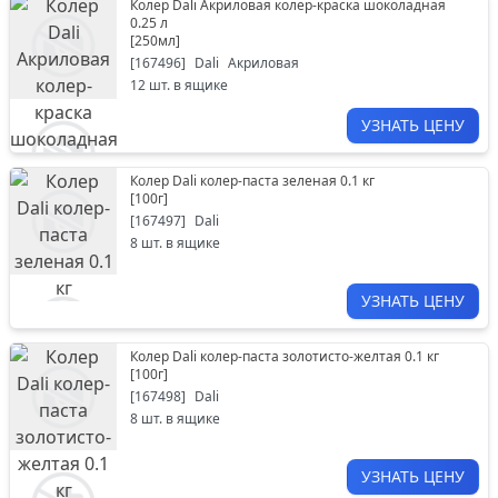
Колер Dali Акриловая колер-краска шоколадная
0.25 л
[
250мл
]
[
167496
]
Dali
Акриловая
12
шт. в ящике
УЗНАТЬ ЦЕНУ
Колер Dali колер-паста зеленая 0.1 кг
[
100г
]
[
167497
]
Dali
8
шт. в ящике
УЗНАТЬ ЦЕНУ
Колер Dali колер-паста золотисто-желтая 0.1 кг
[
100г
]
[
167498
]
Dali
8
шт. в ящике
УЗНАТЬ ЦЕНУ