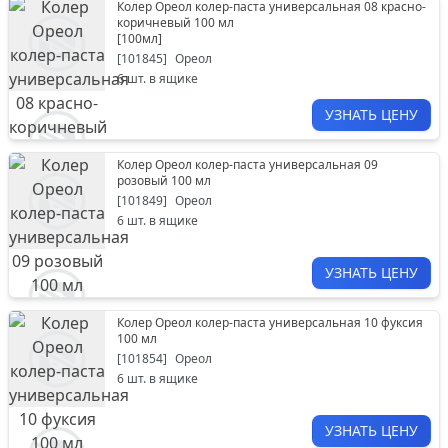
Колер Ореол колер-паста универсальная 08 красно-
коричневый 100 мл
[
100мл
]
[
101845
]
Ореол
6
шт. в ящике
УЗНАТЬ ЦЕНУ
Колер Ореол колер-паста универсальная 09
розовый 100 мл
[
101849
]
Ореол
6
шт. в ящике
УЗНАТЬ ЦЕНУ
Колер Ореол колер-паста универсальная 10 фуксия
100 мл
[
101854
]
Ореол
6
шт. в ящике
УЗНАТЬ ЦЕНУ