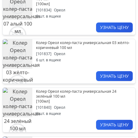
[
100мл
]
[
101834
]
Ореол
6
шт. в ящике
УЗНАТЬ ЦЕНУ
Колер Ореол колер-паста универсальная 03 жёлто-
коричневый 100 мл
[
101837
]
Ореол
6
шт. в ящике
УЗНАТЬ ЦЕНУ
Колер Ореол колер-паста универсальная 24
зелёный 100 мл
[
100мл
]
[
101840
]
Ореол
6
шт. в ящике
УЗНАТЬ ЦЕНУ