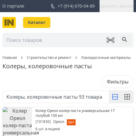
О портале
+7 (914) 670-04-89
Заказать звонок
Каталог
Главная
Строительство и ремонт
Лакокрасочные материалы
Колеры, колеровочные пасты
Фильтры
Колеры, колеровочные пасты
93
товара
Колер Ореол колер-паста универсальная 17
голубой 100 мл
[
101836
]
Ореол
Хит
6
шт. в ящике