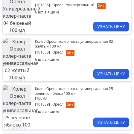
[
101835
]
Ореол
Универсальный
Хит
6
шт. в ящике
УЗНАТЬ ЦЕНУ
Колер Ореол колер-паста универсальная 02
жёлтый 100 мл
[
101838
]
Ореол
Хит
6
шт. в ящике
УЗНАТЬ ЦЕНУ
Колер Ореол колер-паста универсальная 25
зелёное яблоко 100 мл
[
100мл
]
[
101839
]
Ореол
Хит
6
шт. в ящике
УЗНАТЬ ЦЕНУ