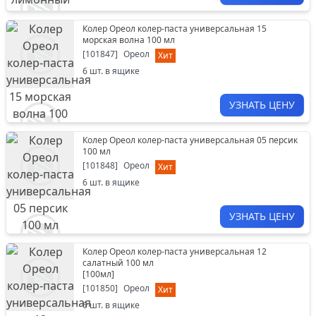
Колер Ореол колер-паста универсальная 15
морская волна 100 мл
[
101847
]
Ореол
Хит
6
шт. в ящике
УЗНАТЬ ЦЕНУ
Колер Ореол колер-паста универсальная 05 персик
100 мл
[
101848
]
Ореол
Хит
6
шт. в ящике
УЗНАТЬ ЦЕНУ
Колер Ореол колер-паста универсальная 12
салатный 100 мл
[
100мл
]
[
101850
]
Ореол
Хит
6
шт. в ящике