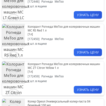
[
172446
]
Рогнеда
MeToo
1
шт. в ящике
УЗНАТЬ ЦЕНУ
Колорант Рогнеда MeToo для колеровочных машин
МС RS Red 1 л
[
1л
]
[
172450
]
Рогнеда
MeToo
1
шт. в ящике
УЗНАТЬ ЦЕНУ
Колорант Рогнеда MeToo для колеровочных машин
МС ZT Citron Yellow 1 л
[
1л
]
[
172459
]
Рогнеда
MeToo
1
шт. в ящике
УЗНАТЬ ЦЕНУ
Колер Ореол Универсальный колер-паста 04
бежевый 100 мл