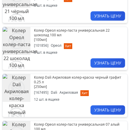
6
шт. в ящике
УЗНАТЬ ЦЕНУ
Колер Ореол колер-паста универсальная 22
шоколад 100 мл
[
100мл
]
[
101856
]
Ореол
Хит
6
шт. в ящике
УЗНАТЬ ЦЕНУ
Колер Dali Акриловая колер-краска черный графит
0.25 л
[
250мл
]
[
167495
]
Dali
Акриловая
Хит
12
шт. в ящике
УЗНАТЬ ЦЕНУ
Колер Ореол колер-паста универсальная 07 алый
100 мл