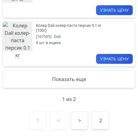
УЗНАТЬ ЦЕНУ
Колер Dali колер-паста персик 0.1 кг
[
100г
]
[
167505
]
Dali
8
шт. в ящике
УЗНАТЬ ЦЕНУ
Показать еще
1
из
2
1
<
>
2