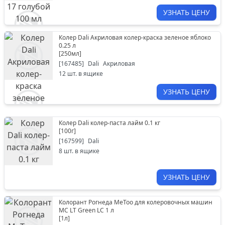
УЗНАТЬ ЦЕНУ
Колер Dali Акриловая колер-краска зеленое яблоко
0.25 л
[
250мл
]
[
167485
]
Dali
Акриловая
12
шт. в ящике
УЗНАТЬ ЦЕНУ
Колер Dali колер-паста лайм 0.1 кг
[
100г
]
[
167599
]
Dali
8
шт. в ящике
УЗНАТЬ ЦЕНУ
Колорант Рогнеда MeToo для колеровочных машин
МС LT Green LC 1 л
[
1л
]