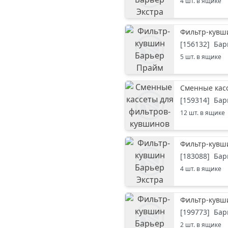
4
шт. в ящике
Фильтр-кувши
[
156132
]
Бар
5
шт. в ящике
Сменные касс
[
159314
]
Бар
12
шт. в ящике
Фильтр-кувши
[
183088
]
Бар
4
шт. в ящике
Фильтр-кувши
[
199773
]
Бар
2
шт. в ящике