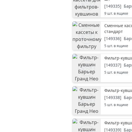
[
149335
]
Бар
9
шт. в ящике
Сменные касс
стандарт
[
149336
]
Бар
5
шт. в ящике
Фильтр-кувши
[
149337
]
Бар
5
шт. в ящике
Фильтр-кувши
[
149338
]
Бар
5
шт. в ящике
Фильтр-кувши
[
149339
]
Бар