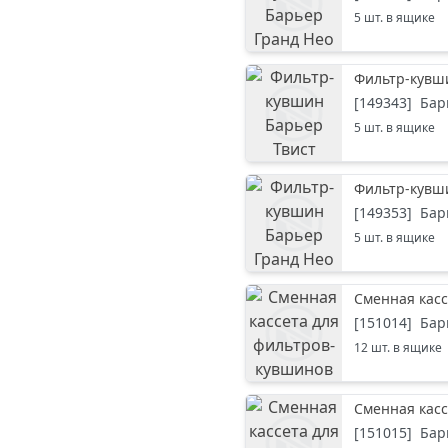
5
шт. в ящике
Фильтр-кувши
[
149343
]
Бар
5
шт. в ящике
Фильтр-кувши
[
149353
]
Бар
5
шт. в ящике
Сменная касс
[
151014
]
Бар
12
шт. в ящике
Сменная касс
[
151015
]
Бар