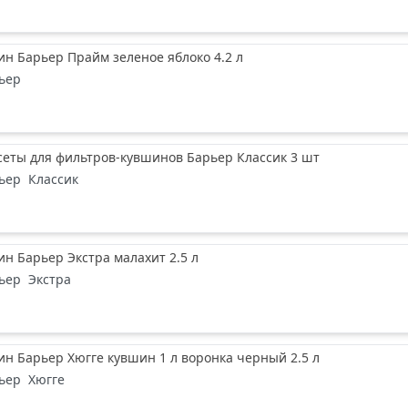
н Барьер Прайм зеленое яблоко 4.2 л
ьер
еты для фильтров-кувшинов Барьер Классик 3 шт
ьер
Классик
н Барьер Экстра малахит 2.5 л
ьер
Экстра
н Барьер Хюгге кувшин 1 л воронка черный 2.5 л
ьер
Хюгге