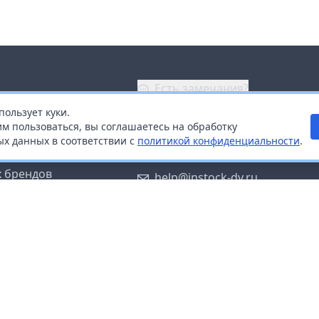
Есть замечания?
пользует куки.
ой
+7 (914) 670-04-89
м пользоваться, вы соглашаетесь на обработку
х данных в соответствии с
политикой конфиденциальности
.
дистрибьюторам
Заказать звонок
 брендов
help@instock-dv.ru
тку персональных