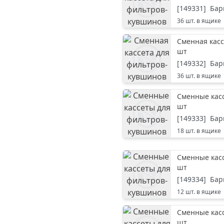
[
149331
]
Бар
36
шт. в ящике
Сменная касс
шт
[
149332
]
Бар
36
шт. в ящике
Сменные кас
шт
[
149333
]
Бар
18
шт. в ящике
Сменные кас
шт
[
149334
]
Бар
12
шт. в ящике
Сменные кас
шт