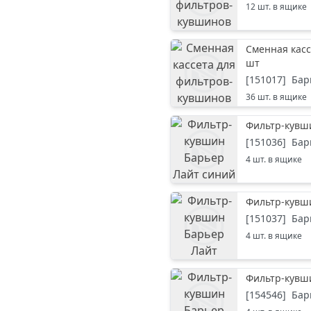
12
шт. в ящике
Сменная кас
шт
[
151017
]
Бар
36
шт. в ящике
Фильтр-кувши
[
151036
]
Бар
4
шт. в ящике
Фильтр-кувши
[
151037
]
Бар
4
шт. в ящике
Фильтр-кувши
[
154546
]
Бар